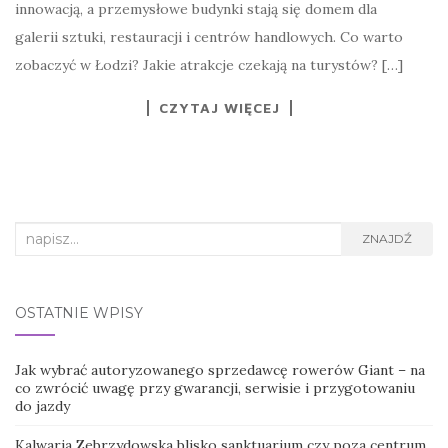
innowacją, a przemysłowe budynki stają się domem dla
galerii sztuki, restauracji i centrów handlowych. Co warto
zobaczyć w Łodzi? Jakie atrakcje czekają na turystów? […]
CZYTAJ WIĘCEJ
Search
ZNAJDŹ
for:
OSTATNIE WPISY
Jak wybrać autoryzowanego sprzedawcę rowerów Giant – na
co zwrócić uwagę przy gwarancji, serwisie i przygotowaniu
do jazdy
Kalwaria Zebrzydowska blisko sanktuarium czy poza centrum