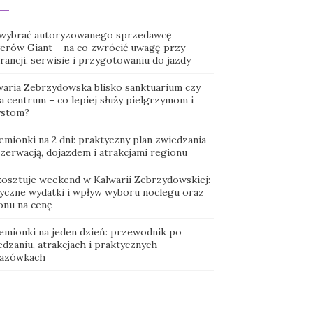
 wybrać autoryzowanego sprzedawcę
erów Giant – na co zwrócić uwagę przy
ancji, serwisie i przygotowaniu do jazdy
waria Zebrzydowska blisko sanktuarium czy
a centrum – co lepiej służy pielgrzymom i
ystom?
emionki na 2 dni: praktyczny plan zwiedzania
ezerwacją, dojazdem i atrakcjami regionu
 kosztuje weekend w Kalwarii Zebrzydowskiej:
tyczne wydatki i wpływ wyboru noclegu oraz
onu na cenę
emionki na jeden dzień: przewodnik po
dzaniu, atrakcjach i praktycznych
azówkach