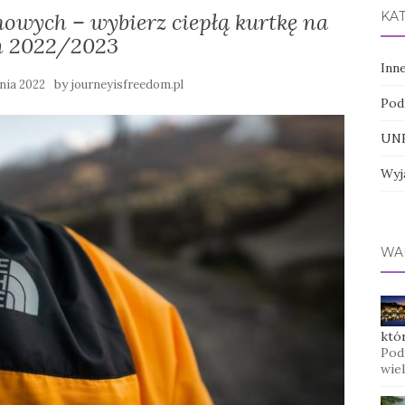
mowych – wybierz ciepłą kurtkę na
KA
n 2022/2023
Inn
by
nia 2022
journeyisfreedom.pl
Pod
UNE
Wyj
WA
któ
Podr
wie