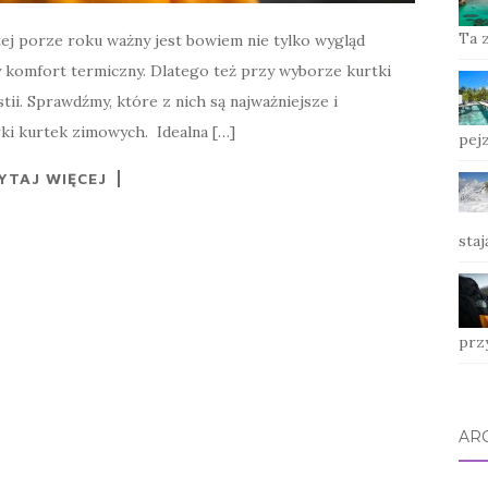
Ta 
tej porze roku ważny jest bowiem nie tylko wygląd
ny komfort termiczny. Dlatego też przy wyborze kurtki
i. Sprawdźmy, które z nich są najważniejsze i
rki kurtek zimowych. Idealna […]
pej
YTAJ WIĘCEJ
sta
prz
AR