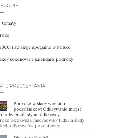
TEGORIE
e tematy
róże
SCO i atrakcje specjalne w Polsce
azdy sezonowe i kalendarz podróży
RTE PRZECZYTANIA
Podróże w ślady wielkich
podróżników: Odkrywanie miejsc,
re odwiedzili słynni odkrywcy
óże od zawsze fascynowały ludzi, a ślady
lkich odkrywców pozostawiły …
Dlaczego Korfu?