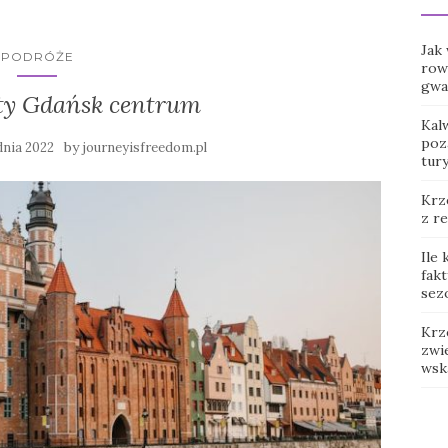
Jak
PODRÓŻE
row
gwar
y Gdańsk centrum
Kal
poz
by
dnia 2022
journeyisfreedom.pl
tur
Krz
z r
Ile
fak
sez
Krz
zwie
wsk