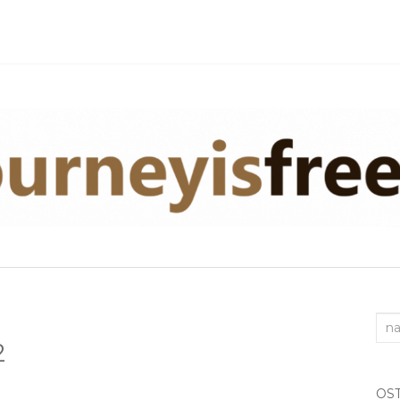
Sea
2
for:
OS