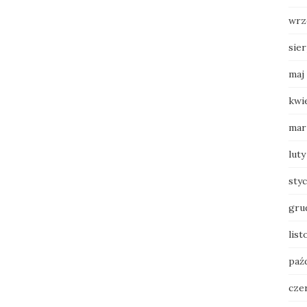
wrz
sie
maj
kwi
mar
luty
sty
gru
list
paź
cze