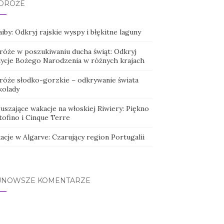
DRÓŻE
iby: Odkryj rajskie wyspy i błękitne laguny
róże w poszukiwaniu ducha świąt: Odkryj
dycje Bożego Narodzenia w różnych krajach
róże słodko-gorzkie – odkrywanie świata
kolady
uszające wakacje na włoskiej Riwiery: Piękno
tofino i Cinque Terre
acje w Algarve: Czarujący region Portugalii
JNOWSZE KOMENTARZE