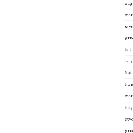
maj
mar
sty
gru
list
wrz
lipi
kwi
mar
luty
sty
gru