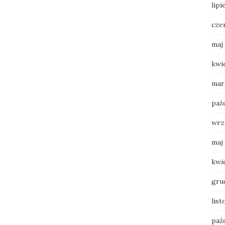
lipi
cze
maj
kwi
mar
paź
wrz
maj
kwi
gru
lis
paź