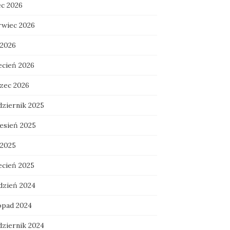
ec 2026
rwiec 2026
 2026
ecień 2026
zec 2026
dziernik 2025
esień 2025
 2025
ecień 2025
dzień 2024
topad 2024
dziernik 2024