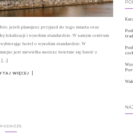
PO
Kara
ór, jeżeli planujesz przyjazd do tego miasta oraz
Pod
ej lokalizacji i wysokim standardzie. W samym centrum
tra
wybierając hotel o wysokim standardzie. W
Pod
iejsc jest niewielka możesz świetnie się bawić z
cze
 […]
Wzr
Por
YTAJ WIĘCEJ
Wak
NA
PODRÓŻE