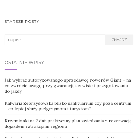
NAWIGACJA
STARSZE POSTY
POSTÓW
Search
ZNAJDŹ
for:
OSTATNIE WPISY
Jak wybrać autoryzowanego sprzedawcę rowerów Giant – na
co zwrócić uwagę przy gwarancji, serwisie i przygotowaniu
do jazdy
Kalwaria Zebrzydowska blisko sanktuarium czy poza centrum
– co lepiej służy pielgrzymom i turystom?
Krzemionki na 2 dni: praktyczny plan zwiedzania z rezerwacją,
dojazdem i atrakcjami regionu