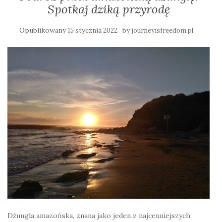
Spotkaj dziką przyrodę
Opublikowany
by
15 stycznia 2022
journeyisfreedom.pl
Dżungla amazońska, znana jako jeden z najcenniejszych