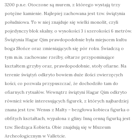
3200 p.n.e. Otoczone są murem, z którego wystają trzy
potężne kamienie. Najlepiej zachowana jest tzw. świątynia
południowa. To w niej znajduje się wielki monolit, czyli
pojedynczy blok skalny, o wysokości 3 i szerokości 6 metrów.
Świątynia Hagar Qim prawdopodobnie była miejscem kultu
boga Słońce oraz zmieniających się pór roku. Świadczą o
tym m.in. zachowane rzeźby, ołtarze przypominające
kształtem grzyby oraz, prawdopodobnie, stoły ofiarne. Na
terenie świątyń odkryto bowiem duże ilości zwierzęcych
kości, co pozwala przypuszczać, że dochodziło tam do
ofiarnych rytuałów. Wewnątrz świątyni Hagar Qim odkryto
również wiele interesujących figurek, z których najbardziej
znana jest tzw. Wenus z Malty – bezgłowa kobieca figurka o
obfitych kształtach, wypalona z gliny. Inną cenną figurką jest
tzw. Siedząca Kobieta. Obie znajdują się w Muzeum
Archeologicznym w Valletcie.