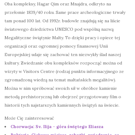
Oba kompleksy, Hagar Qim oraz Mnajdra, odkryto na
przełomie 1839/40 roku. Same prace archeologiczne trwały
tam ponad 100 lat. Od 1992r. budowle znajdują się na liście
światowego dziedzictwa UNESCO pod wspólną nazwą
Megalityczne świątynie Malty. To dzięki pracy i opiece tej
organizacji oraz ogromnej pomocy finansowej Unii
Europejskiej udaje się zachować ten niezwykły ślad naszej
kultury. Zwiedzanie obu kompleksów rozpocząć można od
wizyty w Visitors Centre (rodzaj punktu informacyjnego ze
zgromadzoną wiedzą na temat maltańskich megalitów).
Można w nim spróbować swoich sił w obróbce kamienie
metodą prehistoryczną lub obejrzeć przygotowany film o
historii tych najstarszych kamiennych świątyń na świecie.
Może Cię zainteresować
Chorwacja: Sv. Ilija – góra świętego Eliasza
Bułgaria. Ciekawe miejsca, zabytki, zwiedzanie, co