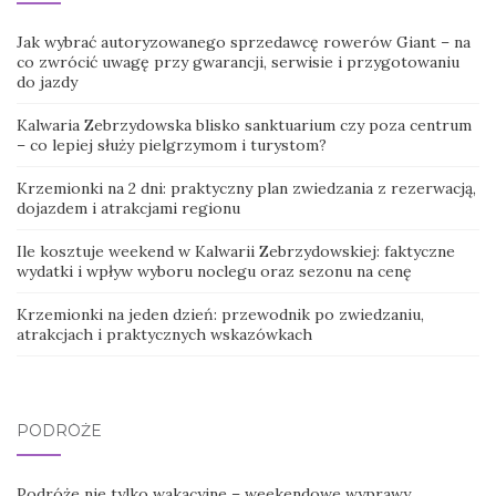
Jak wybrać autoryzowanego sprzedawcę rowerów Giant – na
co zwrócić uwagę przy gwarancji, serwisie i przygotowaniu
do jazdy
Kalwaria Zebrzydowska blisko sanktuarium czy poza centrum
– co lepiej służy pielgrzymom i turystom?
Krzemionki na 2 dni: praktyczny plan zwiedzania z rezerwacją,
dojazdem i atrakcjami regionu
Ile kosztuje weekend w Kalwarii Zebrzydowskiej: faktyczne
wydatki i wpływ wyboru noclegu oraz sezonu na cenę
Krzemionki na jeden dzień: przewodnik po zwiedzaniu,
atrakcjach i praktycznych wskazówkach
PODRÓŻE
Podróże nie tylko wakacyjne – weekendowe wyprawy