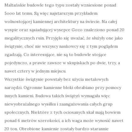
Maltańskie budowle tego typu zostały wzniesione ponad
5ooo lat temu. Są więc najstarszym przykładem
wolnostojącej kamiennej architektury na świecie. Na całej
wyspie oraz sąsiadującej wysepce Gozo znaleziono ponad 20
megalitycznych ruin. Przyjęło się uważać, że służyły one jako
świątynie, choć nie wszyscy naukowcy się z tym poglądem
zgadzają. Co interesujące, nie są to budowle stojące
pojedynczo, a prawie zawsze w skupiskach po dwie, trzy, a
nawet cztery w jednym miejscu.
Wszystkie świątynie powstały bez użycia metalowych
narzędzi. Ogromne kamienne bloki obrabiano przy pomocy
innych kamieni. Budowa takich świątyń wymagała więc
niewyobrażalnego wysiłku i zaangażowania całych grup
społecznych. Niektóre z tych ociosanych skał mają bowiem
ponad 6 metrów szerokości, a ich waga może wynosić nawet
20 ton. Obrobione kamienie zostały bardzo starannie