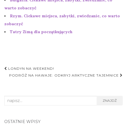
warto zobaczyć
Rzym. Ciekawe miejsca, zabytki, zwiedzanie, co warto
zobaczyć
Tatry Zimą dla początkujących
Nawigacja
LONDYN NA WEEKEND!
postu
PODRÓŻ NA HAWAJE: ODKRYJ ARKTYCZNE TAJEMNICE
Search
ZNAJDŹ
for:
OSTATNIE WPISY