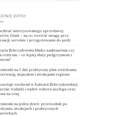
TATNIE WPISY
 wybrać autoryzowanego sprzedawcę
erów Giant – na co zwrócić uwagę przy
ancji, serwisie i przygotowaniu do jazdy
waria Zebrzydowska blisko sanktuarium czy
a centrum – co lepiej służy pielgrzymom i
ystom?
emionki na 2 dni: praktyczny plan zwiedzania
ezerwacją, dojazdem i atrakcjami regionu
 kosztuje weekend w Kalwarii Zebrzydowskiej:
tyczne wydatki i wpływ wyboru noclegu oraz
onu na cenę
emionki na jeden dzień: przewodnik po
dzaniu, atrakcjach i praktycznych
azówkach