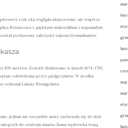
mar
luty
a pierwszy rzut oka wygląda niepozornie, ale wnętrze
sty
aplica Różańcowa z pięknymi malowidłami i wspaniałym
j został pochowany założyciel zakonu Dominikanów.
gru
list
ukasza
paź
ści 300 metrów. Kościół zbudowano w latach 1674-1793,
cze
a chętnie odwiedzana przez pielgrzymów. W środku
maj
omo wykonał Łukasz Ewangelista.
mar
sty
gru
ne, jednak nie wszystkie mury zachowały się do dziś.
owadzących do centrum miasta. Sama wędrówka trasą
list