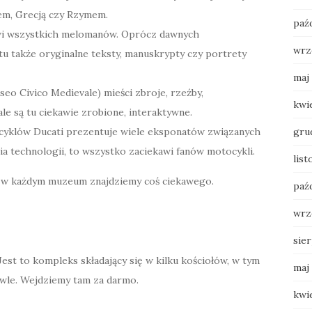
em, Grecją czy Rzymem.
paź
wi wszystkich melomanów. Oprócz dawnych
wrz
u także oryginalne teksty, manuskrypty czy portrety
maj
seo Civico Medievale) mieści zbroje, rzeźby,
kwi
le są tu ciekawie zrobione, interaktywne.
yklów Ducati prezentuje wiele eksponatów związanych
gru
ia technologii, to wszystko zaciekawi fanów motocykli.
lis
ę w każdym muzeum znajdziemy coś ciekawego.
paź
wrz
sie
. Jest to kompleks składający się w kilku kościołów, w tym
maj
dowle. Wejdziemy tam za darmo.
kwi