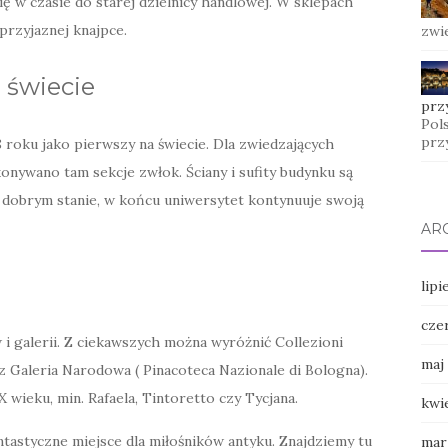
ię w czasie do starej dzielnicy handlowej. W sklepach
przyjaznej knajpce.
zwi
 świecie
prz
Pol
przy
 roku jako pierwszy na świecie. Dla zwiedzających
onywano tam sekcje zwłok. Ściany i sufity budynku są
w dobrym stanie, w końcu uniwersytet kontynuuje swoją
AR
lipi
cze
i galerii. Z ciekawszych można wyróżnić Collezioni
maj
az Galeria Narodowa ( Pinacoteca Nazionale di Bologna).
wieku, min. Rafaela, Tintoretto czy Tycjana.
kwi
ntastyczne miejsce dla miłośników antyku. Znajdziemy tu
mar