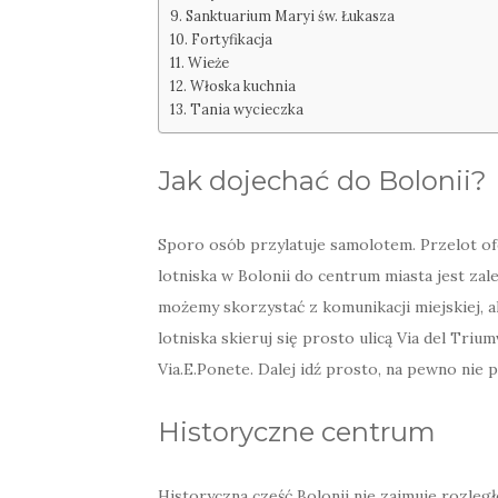
Sanktuarium Maryi św. Łukasza
Fortyfikacja
Wieże
Włoska kuchnia
Tania wycieczka
Jak dojechać do Bolonii?
Sporo osób przylatuje samolotem. Przelot oferu
lotniska w Bolonii do centrum miasta jest zal
możemy skorzystać z komunikacji miejskiej, al
lotniska skieruj się prosto ulicą Via del Tri
Via.E.Ponete. Dalej idź prosto, na pewno nie
Historyczne centrum
Historyczna część Bolonii nie zajmuje rozleg