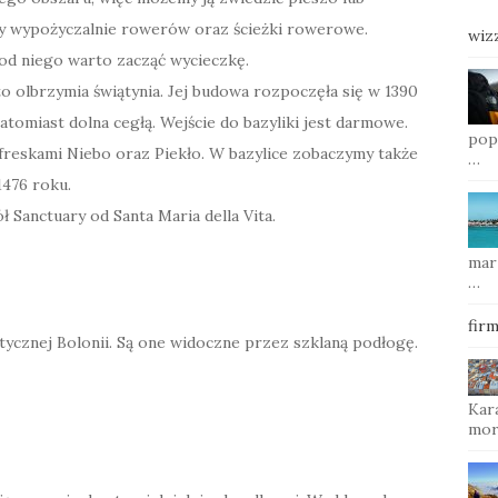
y wypożyczalnie rowerów oraz ścieżki rowerowe.
wiz
 od niego warto zacząć wycieczkę.
 to olbrzymia świątynia. Jej budowa rozpoczęła się w 1390
tomiast dolna cegłą. Wejście do bazyliki jest darmowe.
pop
i freskami Niebo oraz Piekło. W bazylice zobaczymy także
…
1476 roku.
 Sanctuary od Santa Maria della Vita.
mar
…
fir
tycznej Bolonii. Są one widoczne przez szklaną podłogę.
Kara
mor