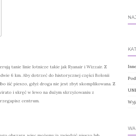
NA
KA
Inn
ją tanie linie lotnicze takie jak Ryanair i Wizzair. Z
edwie 6 km. Aby dotrzeć do historycznej części Bolonii
Pod
bo iść pieszo, gdyż droga nie jest zbyt skomplikowana. Z
UNE
umvirato i skręć w lewo na dużym skrzyżowaniu z
 przegapisz centrum.
Wyj
WA
łego obszaru, więc możemy ją zwiedzić pieszo lub