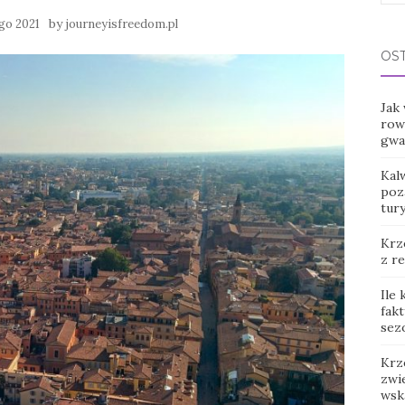
for:
by
ego 2021
journeyisfreedom.pl
OS
Jak
row
gwar
Kal
poz
tur
Krz
z r
Ile
fak
sez
Krz
zwie
wsk