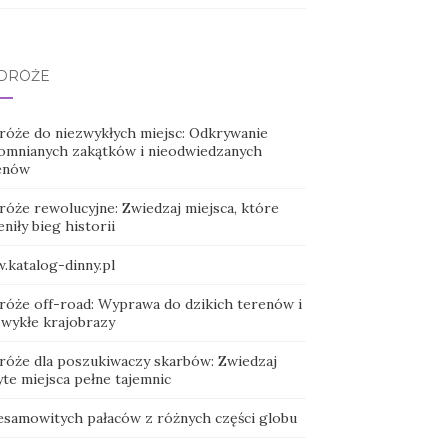
DRÓŻE
róże do niezwykłych miejsc: Odkrywanie
omnianych zakątków i nieodwiedzanych
enów
róże rewolucyjne: Zwiedzaj miejsca, które
niły bieg historii
.katalog-dinny.pl
róże off-road: Wyprawa do dzikich terenów i
zwykłe krajobrazy
róże dla poszukiwaczy skarbów: Zwiedzaj
te miejsca pełne tajemnic
iesamowitych pałaców z różnych części globu