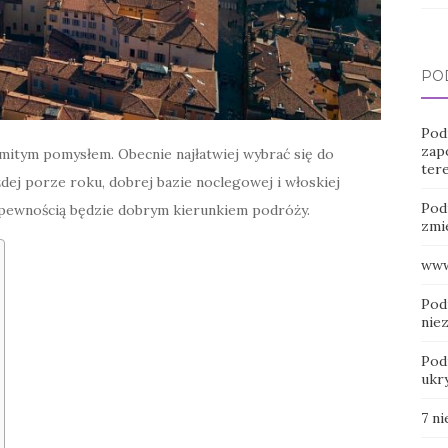
PO
Pod
zap
itym pomysłem. Obecnie najłatwiej wybrać się do
ter
ażdej porze roku, dobrej bazie noclegowej i włoskiej
Pod
 pewnością będzie dobrym kierunkiem podróży.
zmie
www
Pod
nie
Pod
ukry
7 n