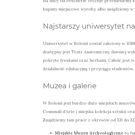
Na ulicy via Pescherie Vecchie przeniesiemy s
kupimy miejscowe wyroby, albo usiądziemy w 
Najstarszy uniwersytet na
Uniwersytet w Bolonii został założony w 1088
dostępny jest Teatr Anatomiczny, dawniej wyk
pokryte freskami oraz herbami. Całość jest 
działalność edukacyjną i przyciąga studentów.
Muzea i galerie
W Bolonii jest bardzo dużo miejskich muzeów 
Comunali d’Arte ( miejska kolekcja sztuki) or
Znajdziemy tam prace z okresów od XII do XIX 
Miejskie Muzeu Archeologiczne
to fa