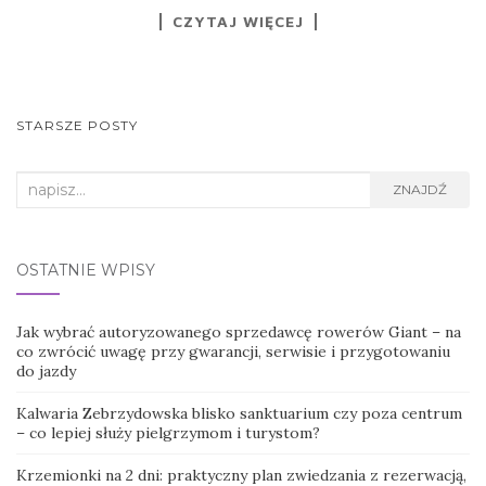
CZYTAJ WIĘCEJ
NAWIGACJA
STARSZE POSTY
POSTÓW
Search
ZNAJDŹ
for:
OSTATNIE WPISY
Jak wybrać autoryzowanego sprzedawcę rowerów Giant – na
co zwrócić uwagę przy gwarancji, serwisie i przygotowaniu
do jazdy
Kalwaria Zebrzydowska blisko sanktuarium czy poza centrum
– co lepiej służy pielgrzymom i turystom?
Krzemionki na 2 dni: praktyczny plan zwiedzania z rezerwacją,