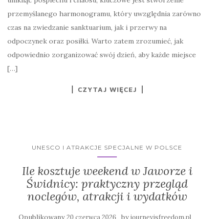
uniknąć pośpiechu i chaosu, kluczowe jest stworzenie
przemyślanego harmonogramu, który uwzględnia zarówno
czas na zwiedzanie sanktuarium, jak i przerwy na
odpoczynek oraz posiłki. Warto zatem zrozumieć, jak
odpowiednio zorganizować swój dzień, aby każde miejsce
[…]
CZYTAJ WIĘCEJ
UNESCO I ATRAKCJE SPECJALNE W POLSCE
Ile kosztuje weekend w Jaworze i
Świdnicy: praktyczny przegląd
noclegów, atrakcji i wydatków
Opublikowany
by
20 czerwca 2026
journeyisfreedom.pl