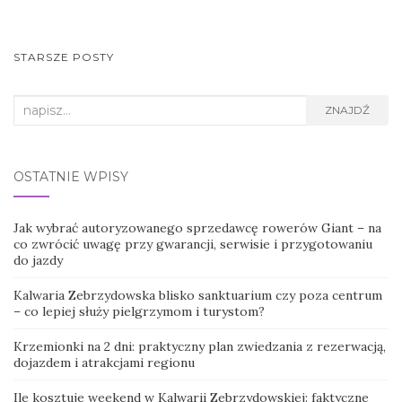
NAWIGACJA
STARSZE POSTY
POSTÓW
Search
ZNAJDŹ
for:
OSTATNIE WPISY
Jak wybrać autoryzowanego sprzedawcę rowerów Giant – na
co zwrócić uwagę przy gwarancji, serwisie i przygotowaniu
do jazdy
Kalwaria Zebrzydowska blisko sanktuarium czy poza centrum
– co lepiej służy pielgrzymom i turystom?
Krzemionki na 2 dni: praktyczny plan zwiedzania z rezerwacją,
dojazdem i atrakcjami regionu
Ile kosztuje weekend w Kalwarii Zebrzydowskiej: faktyczne