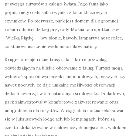
przyciąga turystów z całego świata. Jego fama jako
popularnego celu safari wynika z kilku kluczowych
czynników. Po pierwsze, park jest domem dla ogromnej
różnorodności dzikiej przyrody. Można tam spotkać tzw.
„Wielką Piątkę” – lwy, słonie, bawoły, lamparty i nosorożce,
co stanowi marzenie wielu miłośników natury.
Kruger oferuje różne trasy safari, które pozwalają
odwiedzającym na bliskie obcowanie z fauną. Turyści mogą
wybierać spośród wycieczek samochodowych, pieszych czy
nawet nocnych, co daje unikalne możliwości obserwacji
dzikich zwierząt w ich naturalnym środowisku. Dodatkowo,
park zainwestował w komfortowe zakwaterowanie oraz
udogodnienia dla turystów. W ciągu dnia można relaksować
się w luksusowych lodge’ach lub kempingach, które są
często zlokalizowane w malowniczych miejscach z widokiem
na afrykańskie krajobrazy.