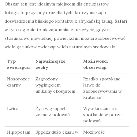
Obszar ten jest idealnym miejscem dla entuzjastów
fotografii przyrody oraz dla tych, którzy marzą o
doświadczeniu bliskiego kontaktu z afrykańską fauną.
Safari
w tym regionie to niezapomniane przeżycie, gdyż na
stosunkowo niewielkiej powierzchni można zaobserwować
wiele gatunków zwierząt w ich naturalnym środowisku.
Typ
Najważniejsze
Możliwości
zwierzęcia
cechy
obserwacji
Nosorożec
Zagrożony
Rzadko spotykane,
czarny
wyginięciem,
łatwe do
unikalny ekosystem
zaobserwowania w
kraterze
Lwica
Żyją w grupach,
Wysoka szansa na
znane z polowań
spotkanie w porze
polowań
Hipopotam
Spędza dużo czasu w
Możliwość