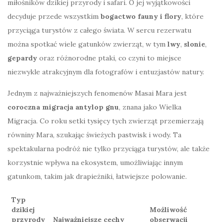
miłośników dzikiej przyrody i safari. O jej wyjątkowości
decyduje przede wszystkim
bogactwo fauny i flory
, które
przyciąga turystów z całego świata. W sercu rezerwatu
można spotkać wiele gatunków zwierząt, w tym
lwy
,
slonie
,
gepardy
oraz różnorodne ptaki, co czyni to miejsce
niezwykle atrakcyjnym dla fotografów i entuzjastów natury.
Jednym z najważniejszych fenomenów Masai Mara jest
coroczna migracja antylop gnu
, znana jako Wielka
Migracja. Co roku setki tysięcy tych zwierząt przemierzają
równiny Mara, szukając świeżych pastwisk i wody. Ta
spektakularna podróż nie tylko przyciąga turystów, ale także
korzystnie wpływa na ekosystem, umożliwiając innym
gatunkom, takim jak drapieżniki, łatwiejsze polowanie.
Typ
dzikiej
Możliwość
przyrody
Najważniejsze cechy
obserwacji