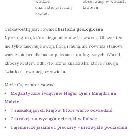
wodzie,
obserwacji w wodach
charakterystyczny
krateru
kształt
Ciekawostką jest również
historia geologiczna
Ngorongoro, która sięga milionów lat wstecz. Obszar ten
nie tylko fascynuje swoją florą i fauną, ale również stanowi
ważne miejsce dla badań paleoantropologicznych. Wśród
zboczy krateru odkryto liczne znaleziska, które rzucają
światło na ewolucję człowieka.
Może Cię zainteresować
Megalityczne świątynie Hagar Qim i Mnajdra na
Malcie
7 zaskakujących krajów, które warto odwiedzić
7 atrakcji na wyciągnięcie ręki w Polsce
Tajemnicze jaskinie i pieczary – niezwykłe podziemia