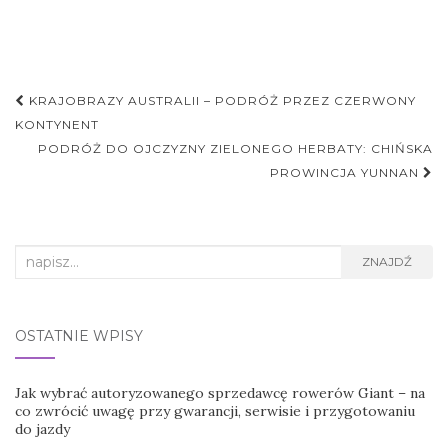
Nawigacja
KRAJOBRAZY AUSTRALII – PODRÓŻ PRZEZ CZERWONY
postu
KONTYNENT
PODRÓŻ DO OJCZYZNY ZIELONEGO HERBATY: CHIŃSKA
PROWINCJA YUNNAN
Search
ZNAJDŹ
for:
OSTATNIE WPISY
Jak wybrać autoryzowanego sprzedawcę rowerów Giant – na
co zwrócić uwagę przy gwarancji, serwisie i przygotowaniu
do jazdy