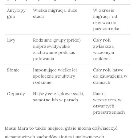
Antylopy
Wielka migracja, duże
W okresie
gnu
stada
migracji, od
czerwca do
października
Lwy
Rodzinne grupy (pride),
Cały rok,
nieprzewidywalne
zwłaszcza
zachowanie podczas
wczesnym
polowania
rankiem
Słonie
Imponujące wielkości,
Cały rok, łatwe
społeczne struktury
do zauważenia w
rodzinne
dolinach
Gepardy
Najszybsze lądowe ssaki,
Rano i
samotne lub w parach
wieczorem, w
otwartych
przestrzeniach
Masai Mara to także miejsce, gdzie można doświadczyć
niesamowitych zachodów słońca i malowniczych