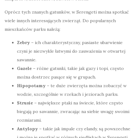
Oprócz tych znanych gatunków, w Serengeti można spotkać
wiele innych interesujących zwierząt. Do popularnych
mieszkańców parku należą:
Zebry
– ich charakterystyczny, pasiaste ubarwienie
czyni je niezwykle łatwymi do zauważenia w otwartej
sawannie.
Gazele
– różne gatunki, takie jak gazy i topi, często
można dostrzec pasące się w grupach.
Hipopotamy
– te duże zwierzęta można zobaczyć w
wodzie, szczególnie w rzekach i jeziorach parku.
Strusie
– największe ptaki na świecie, które często
biegają po sawannie, zwracając na siebie uwagę swoimi
rozmiarami.
Antylopy
– takie jak impale czy elandy, są powszechne
i można je spotkać w różnych siedliskach w Serengeti.