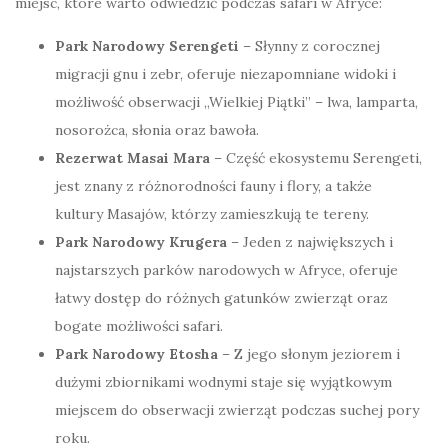
miejsc, które warto odwiedzić podczas safari w Afryce:
Park Narodowy Serengeti
– Słynny z corocznej
migracji gnu i zebr, oferuje niezapomniane widoki i
możliwość obserwacji „Wielkiej Piątki” – lwa, lamparta,
nosorożca, słonia oraz bawoła.
Rezerwat Masai Mara
– Część ekosystemu Serengeti,
jest znany z różnorodności fauny i flory, a także
kultury Masajów, którzy zamieszkują te tereny.
Park Narodowy Krugera
– Jeden z największych i
najstarszych parków narodowych w Afryce, oferuje
łatwy dostęp do różnych gatunków zwierząt oraz
bogate możliwości safari.
Park Narodowy Etosha
– Z jego słonym jeziorem i
dużymi zbiornikami wodnymi staje się wyjątkowym
miejscem do obserwacji zwierząt podczas suchej pory
roku.