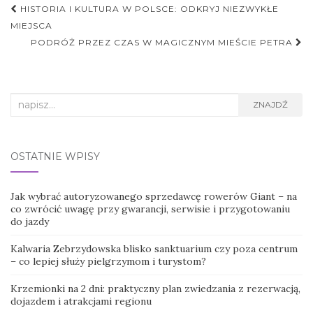
Nawigacja
HISTORIA I KULTURA W POLSCE: ODKRYJ NIEZWYKŁE
postu
MIEJSCA
PODRÓŻ PRZEZ CZAS W MAGICZNYM MIEŚCIE PETRA
Search
ZNAJDŹ
for:
OSTATNIE WPISY
Jak wybrać autoryzowanego sprzedawcę rowerów Giant – na
co zwrócić uwagę przy gwarancji, serwisie i przygotowaniu
do jazdy
Kalwaria Zebrzydowska blisko sanktuarium czy poza centrum
– co lepiej służy pielgrzymom i turystom?
Krzemionki na 2 dni: praktyczny plan zwiedzania z rezerwacją,
dojazdem i atrakcjami regionu