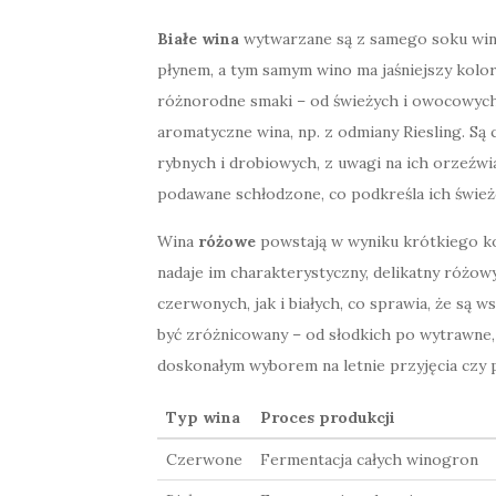
Białe wina
wytwarzane są z samego soku wino
płynem, a tym samym wino ma jaśniejszy kolor
różnorodne smaki – od świeżych i owocowych,
aromatyczne wina, np. z odmiany Riesling. Są
rybnych i drobiowych, z uwagi na ich orzeźwia
podawane schłodzone, co podkreśla ich śwież
Wina
różowe
powstają w wyniku krótkiego k
nadaje im charakterystyczny, delikatny różo
czerwonych, jak i białych, co sprawia, że są
być zróżnicowany – od słodkich po wytrawne, 
doskonałym wyborem na letnie przyjęcia czy p
Typ wina
Proces produkcji
Czerwone
Fermentacja całych winogron