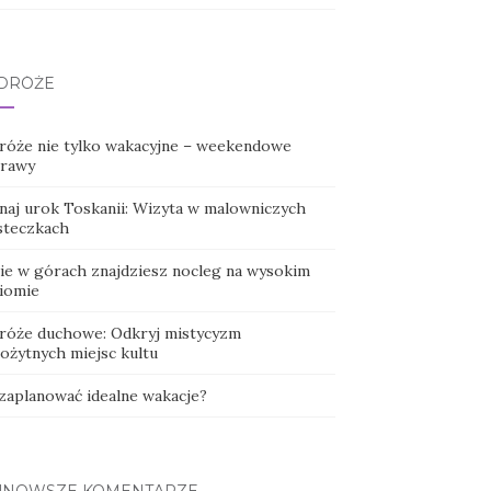
DRÓŻE
róże nie tylko wakacyjne – weekendowe
rawy
naj urok Toskanii: Wizyta w malowniczych
steczkach
ie w górach znajdziesz nocleg na wysokim
iomie
róże duchowe: Odkryj mistycyzm
rożytnych miejsc kultu
 zaplanować idealne wakacje?