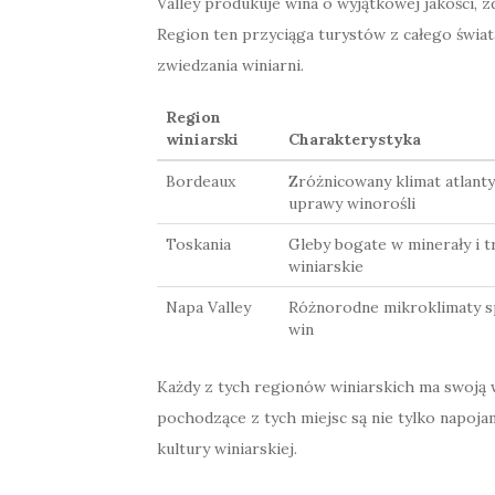
Valley produkuje wina o wyjątkowej jakości,
Region ten przyciąga turystów z całego świat
zwiedzania winiarni.
Region
winiarski
Charakterystyka
Bordeaux
Zróżnicowany klimat atlantyc
uprawy winorośli
Toskania
Gleby bogate w minerały i 
winiarskie
Napa Valley
Różnorodne mikroklimaty sp
win
Każdy z tych regionów winiarskich ma swoją wł
pochodzące z tych miejsc są nie tylko napojam
kultury winiarskiej.