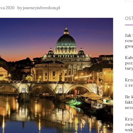
for:
by
rca 2020
journeyisfreedom.pl
OS
Jak
row
gwar
Kal
poz
tur
Krz
z r
Ile
fak
sez
Krz
zwie
wsk