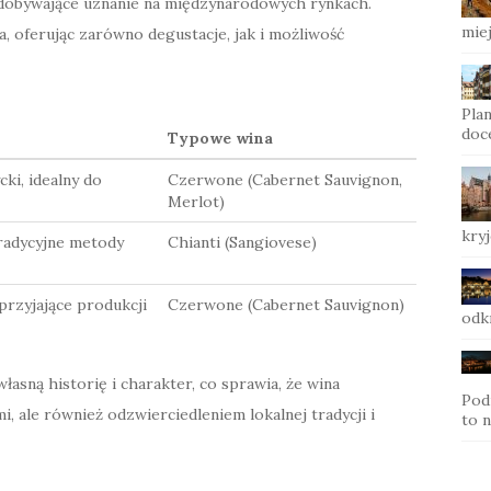
 zdobywające uznanie na międzynarodowych rynkach.
mie
a, oferując zarówno degustacje, jak i możliwość
Pla
doc
Typowe wina
ki, idealny do
Czerwone (Cabernet Sauvignon,
Merlot)
kryj
tradycyjne metody
Chianti (Sangiovese)
rzyjające produkcji
Czerwone (Cabernet Sauvignon)
odk
asną historię i charakter, co sprawia, że wina
Pod
i, ale również odzwierciedleniem lokalnej tradycji i
to n