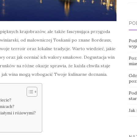
PO
pięknych krajobrazów, ale także fascynująca przygoda
winiarski, od malowniczej Toskanii po znane Bordeaux,
Pod
wyp
woje terroir oraz lokalne tradycje. Warto wiedzieć, jakie
wy oraz jak oceniać ich walory smakowe. Degustacja win
Poz
mia
runków na różne okazje sprawia, że każda chwila staje
i, jak wina mogą wzbogacić Twoje kulinarne doznania.
Gdz
poz
Pod
sta
wiecie?
nnicach?
Jak
białymi i różowymi?