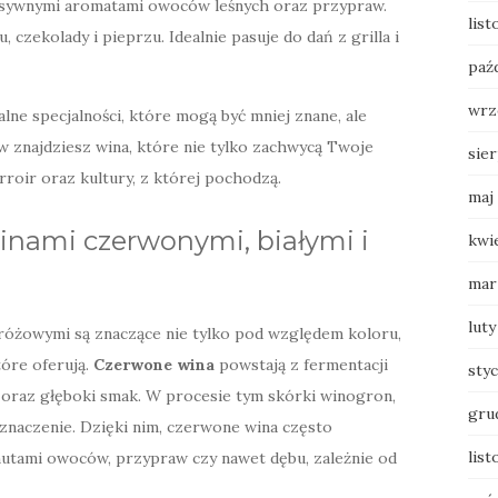
ensywnymi aromatami owoców leśnych oraz przypraw.
lis
, czekolady i pieprzu. Idealnie pasuje do dań z grilla i
paź
wrz
ne specjalności, które mogą być mniej znane, ale
w znajdziesz wina, które nie tylko zachwycą Twoje
sie
rroir oraz kultury, z której pochodzą.
maj
winami czerwonymi, białymi i
kwi
mar
luty
 różowymi są znaczące nie tylko pod względem koloru,
tóre oferują.
Czerwone wina
powstają z fermentacji
sty
r oraz głęboki smak. W procesie tym skórki winogron,
gru
 znaczenie. Dzięki nim, czerwone wina często
list
 nutami owoców, przypraw czy nawet dębu, zależnie od