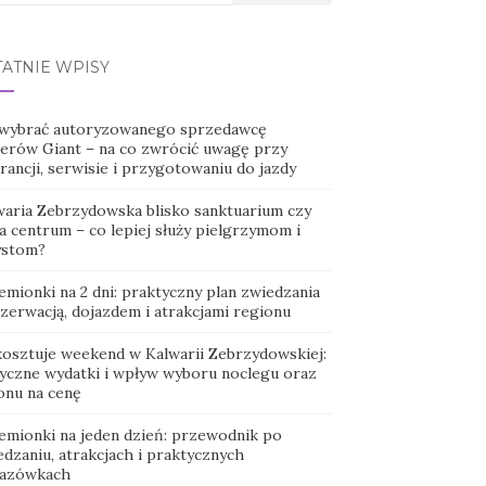
TATNIE WPISY
 wybrać autoryzowanego sprzedawcę
erów Giant – na co zwrócić uwagę przy
ancji, serwisie i przygotowaniu do jazdy
waria Zebrzydowska blisko sanktuarium czy
a centrum – co lepiej służy pielgrzymom i
ystom?
emionki na 2 dni: praktyczny plan zwiedzania
ezerwacją, dojazdem i atrakcjami regionu
 kosztuje weekend w Kalwarii Zebrzydowskiej:
tyczne wydatki i wpływ wyboru noclegu oraz
onu na cenę
emionki na jeden dzień: przewodnik po
dzaniu, atrakcjach i praktycznych
azówkach