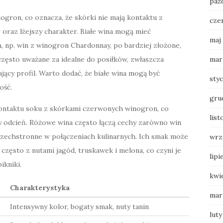
paź
gron, co oznacza, że skórki nie mają kontaktu z
cze
 oraz lżejszy charakter. Białe wina mogą mieć
maj
 np. win z winogron Chardonnay, po bardziej złożone,
mar
 często uważane za idealne do posiłków, zwłaszcza
jący profil. Warto dodać, że białe wina mogą być
sty
ość.
gru
ontaktu soku z skórkami czerwonych winogron, co
list
wy odcień. Różowe wina często łączą cechy zarówno win
 wszechstronne w połączeniach kulinarnych. Ich smak może
wrz
często z nutami jagód, truskawek i melona, co czyni je
lipi
ikniki.
kwi
Charakterystyka
mar
Intensywny kolor, bogaty smak, nuty tanin
luty