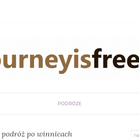
PODRÓŻE
 podróż po winnicach
Sea