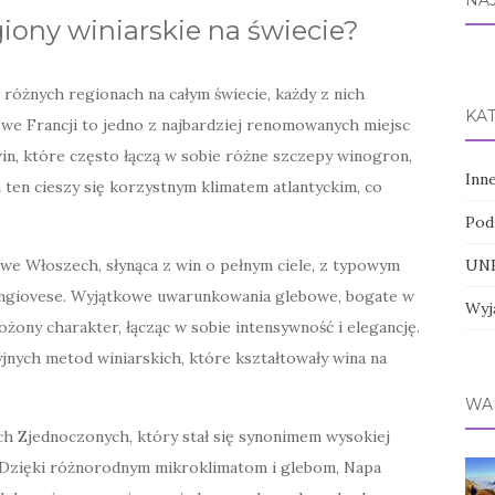
NA
giony winiarskie na świecie?
 różnych regionach na całym świecie, każdy z nich
KA
we Francji to jedno z najbardziej renomowanych miejsc
in, które często łączą w sobie różne szczepy winogron,
Inn
 ten cieszy się korzystnym klimatem atlantyckim, co
Pod
UNE
we Włoszech, słynąca z win o pełnym ciele, z typowym
angiovese. Wyjątkowe uwarunkowania glebowe, bogate w
Wyj
łożony charakter, łącząc w sobie intensywność i elegancję.
jnych metod winiarskich, które kształtowały wina na
WA
h Zjednoczonych, który stał się synonimem wysokiej
. Dzięki różnorodnym mikroklimatom i glebom, Napa