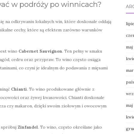
wać w podróży po winnicach?
AR
ię na odkrywaniu lokalnych win, które doskonale oddają
lipi
unikalne cechy, które są efektem zarówno warunków
cze
maj
jest wino
Cabernet Sauvignon
. Ten pełny w smaku
kwi
jagód, cedru oraz przypraw. To wino często osiąga
ninami, co czyni je idealnym do podawania z mięsami
mar
paź
ominąć
Chianti
. To wino produkowane głównie z
wrz
wocowości oraz żywej kwasowości. Chianti doskonale
maj
pizza czy makaron, dzięki swoim ziołowym i owocowym
kwi
e spróbuj
Zinfandel
. To wino, często określane jako
gru