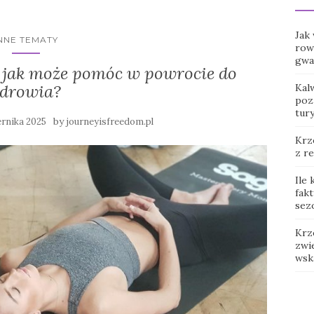
Jak
NNE TEMATY
row
gwar
 i jak może pomóc w powrocie do
zdrowia?
Kal
poz
tur
by
ernika 2025
journeyisfreedom.pl
Krz
z r
Ile
fak
sez
Krz
zwie
wsk