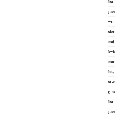
lis
paź
wrz
sie
maj
kwi
mar
luty
sty
gru
list
paź