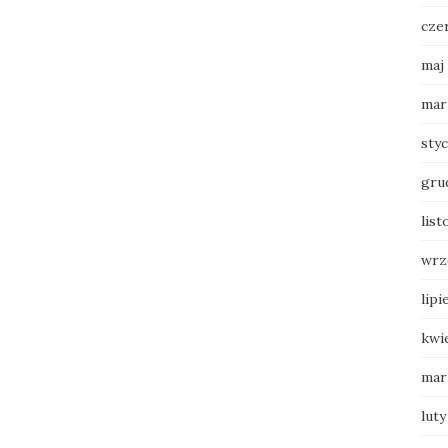
cze
maj
mar
sty
gru
list
wrz
lipi
kwi
mar
luty