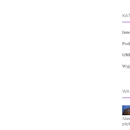
KA
Inn
Pod
UNE
Wyj
WA
Ala
pię