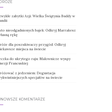
DRÓŻE
wykłe zabytki Azji: Wielka Świątynia Buddy w
andii
sto nieodgadnionych bajek: Odkryj Marrakesz
własną rękę
róże dla poszukiwaczy przygód: Odkryj
iekawsze miejsca na świecie
eczka do ukrytego raju: Malownicze wyspy
nezji Francuskiej
różować z jedzeniem: Degustacja
wykwintniejszych specjałów na świecie
JNOWSZE KOMENTARZE