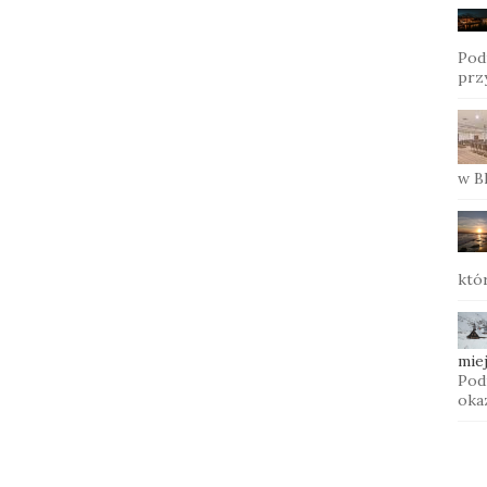
Podr
prz
w B
któ
mie
Podr
oka