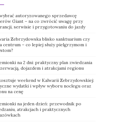
 wybrać autoryzowanego sprzedawcę
erów Giant – na co zwrócić uwagę przy
ancji, serwisie i przygotowaniu do jazdy
waria Zebrzydowska blisko sanktuarium czy
a centrum – co lepiej służy pielgrzymom i
ystom?
emionki na 2 dni: praktyczny plan zwiedzania
ezerwacją, dojazdem i atrakcjami regionu
 kosztuje weekend w Kalwarii Zebrzydowskiej:
tyczne wydatki i wpływ wyboru noclegu oraz
onu na cenę
emionki na jeden dzień: przewodnik po
dzaniu, atrakcjach i praktycznych
azówkach