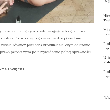
PO
Niez
Tajl
Mia
ry może odmienić życie osób zmagających się z urazami,
na 
 społeczeństwo staje się coraz bardziej świadome
Pod
, rośnie również potrzeba zrozumienia, czym dokładnie
najc
 poprawy jakości życia po przywrócenie pełnej sprawności,
Uci
Poli
YTAJ WIĘCEJ
Pod
naj
NA