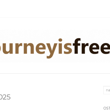
Sea
025
for:
OS