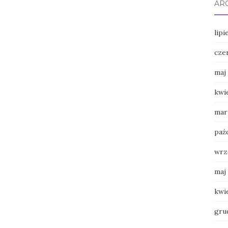
AR
lipi
cze
maj
kwi
mar
paź
wrz
maj
kwi
gru