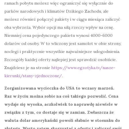
ramach pobytu możesz więc ograniczyć się wyłącznie do
parków narodowych i klimatów Dzikiego Zachodu, ale
możesz również połączyć pakiety i w ciągu miesiąca zaliczyć
oba wybrzeża. Wybór opcji ma siłą rzeczy wpływ na cenę.
Niemniej cena pojedynczego pakietu wynosi 4000-6000
dolarów od osoby. W to wliczony jest samolot w obie strony,
noclegi i praktycznie wszystkie najważniejsze udogodnienia.
Szczegóły każdej oferty najlepiej jest sprawdzić osobiście.
Znajdziesz je na stronie
https://www.egzotyka.tv/nasze-
kierunki/stany-zjednoczone/
.
Zorganizowana wycieczka do USA to wczasy marzeń.
Raz w życiu można sobie na coś takiego pozwolić. Cena
wydaje się wysoka, aczkolwiek to naprawdę niewiele w
związku z tym, co dostaje się w zamian. Zwłaszcza że
waluta dolar amerykański powoli słabnie w stosunku do
złotego. Warto zatem skorzystać z oferty i zaliczyć swój