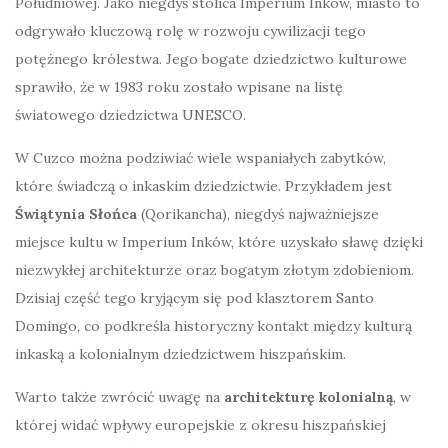
Południowej. Jako niegdyś stolica Imperium Inków, miasto to
odgrywało kluczową rolę w rozwoju cywilizacji tego
potężnego królestwa. Jego bogate dziedzictwo kulturowe
sprawiło, że w 1983 roku zostało wpisane na listę
światowego dziedzictwa UNESCO.
W Cuzco można podziwiać wiele wspaniałych zabytków,
które świadczą o inkaskim dziedzictwie. Przykładem jest
Świątynia Słońca
(Qorikancha), niegdyś najważniejsze
miejsce kultu w Imperium Inków, które uzyskało sławę dzięki
niezwykłej architekturze oraz bogatym złotym zdobieniom.
Dzisiaj część tego kryjącym się pod klasztorem Santo
Domingo, co podkreśla historyczny kontakt między kulturą
inkaską a kolonialnym dziedzictwem hiszpańskim.
Warto także zwrócić uwagę na
architekturę kolonialną
, w
której widać wpływy europejskie z okresu hiszpańskiej