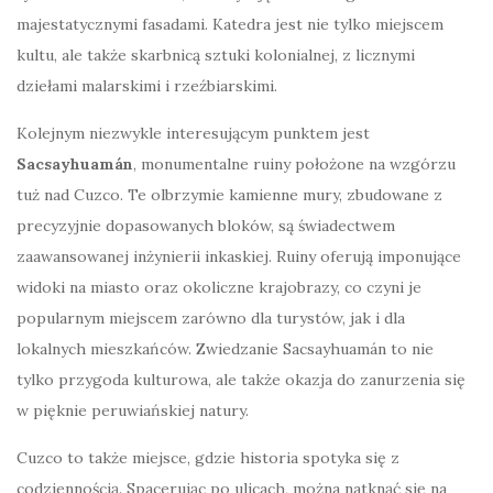
majestatycznymi fasadami. Katedra jest nie tylko miejscem
kultu, ale także skarbnicą sztuki kolonialnej, z licznymi
dziełami malarskimi i rzeźbiarskimi.
Kolejnym niezwykle interesującym punktem jest
Sacsayhuamán
, monumentalne ruiny położone na wzgórzu
tuż nad Cuzco. Te olbrzymie kamienne mury, zbudowane z
precyzyjnie dopasowanych bloków, są świadectwem
zaawansowanej inżynierii inkaskiej. Ruiny oferują imponujące
widoki na miasto oraz okoliczne krajobrazy, co czyni je
popularnym miejscem zarówno dla turystów, jak i dla
lokalnych mieszkańców. Zwiedzanie Sacsayhuamán to nie
tylko przygoda kulturowa, ale także okazja do zanurzenia się
w pięknie peruwiańskiej natury.
Cuzco to także miejsce, gdzie historia spotyka się z
codziennością. Spacerując po ulicach, można natknąć się na