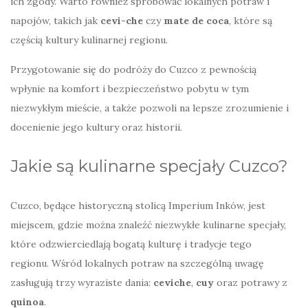
ich zgody. Warto również spróbować lokalnych potraw i
napojów, takich jak
cevi-che
czy
mate de coca
, które są
częścią kultury kulinarnej regionu.
Przygotowanie się do podróży do Cuzco z pewnością
wpłynie na komfort i bezpieczeństwo pobytu w tym
niezwykłym mieście, a także pozwoli na lepsze zrozumienie i
docenienie jego kultury oraz historii.
Jakie są kulinarne specjały Cuzco?
Cuzco, będące historyczną stolicą Imperium Inków, jest
miejscem, gdzie można znaleźć niezwykłe kulinarne specjały,
które odzwierciedlają bogatą kulturę i tradycje tego
regionu. Wśród lokalnych potraw na szczególną uwagę
zasługują trzy wyraziste dania:
ceviche
,
cuy
oraz potrawy z
quinoa
.