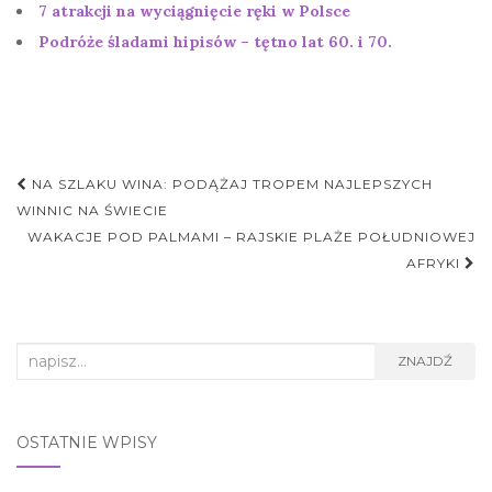
7 atrakcji na wyciągnięcie ręki w Polsce
Podróże śladami hipisów – tętno lat 60. i 70.
Nawigacja
NA SZLAKU WINA: PODĄŻAJ TROPEM NAJLEPSZYCH
postu
WINNIC NA ŚWIECIE
WAKACJE POD PALMAMI – RAJSKIE PLAŻE POŁUDNIOWEJ
AFRYKI
Search
ZNAJDŹ
for:
OSTATNIE WPISY