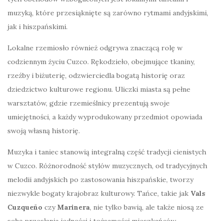
muzyką, które przesiąknięte są zarówno rytmami andyjskimi,
jak i hiszpańskimi.
Lokalne rzemiosło również odgrywa znaczącą rolę w
codziennym życiu Cuzco. Rękodzieło, obejmujące tkaniny,
rzeźby i biżuterię, odzwierciedla bogatą historię oraz
dziedzictwo kulturowe regionu. Uliczki miasta są pełne
warsztatów, gdzie rzemieślnicy prezentują swoje
umiejętności, a każdy wyprodukowany przedmiot opowiada
swoją własną historię.
Muzyka i taniec stanowią integralną część tradycji cienistych
w Cuzco. Różnorodność stylów muzycznych, od tradycyjnych
melodii andyjskich po zastosowania hiszpańskie, tworzy
niezwykle bogaty krajobraz kulturowy. Tańce, takie jak
Vals
Cuzqueño
czy
Marinera
, nie tylko bawią, ale także niosą ze
sobą przesłania jedności i tożsamości mieszkańców.