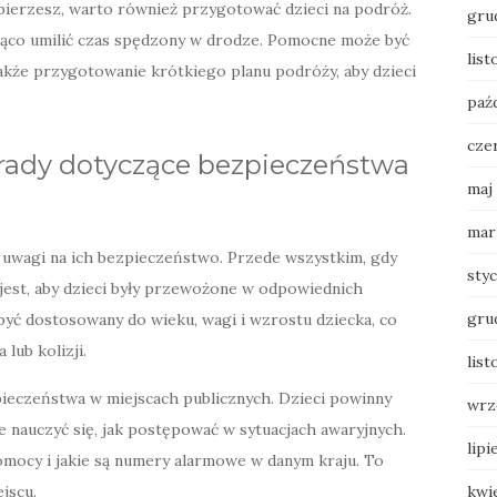
ybierzesz, warto również przygotować dzieci na podróż.
gru
ząco umilić czas spędzony w drodze. Pomocne może być
list
 także przygotowanie krótkiego planu podróży, aby dzieci
paź
cze
orady dotyczące bezpieczeństwa
maj
mar
uwagi na ich bezpieczeństwo. Przede wszystkim, gdy
sty
est, aby dzieci były przewożone w odpowiednich
gru
być dostosowany do wieku, wagi i wzrostu dziecka, co
lub kolizji.
list
ieczeństwa w miejscach publicznych. Dzieci powinny
wrz
e nauczyć się, jak postępować w sytuacjach awaryjnych.
lipi
omocy i jakie są numery alarmowe w danym kraju. To
jscu.
kwi