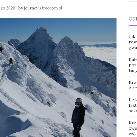
for:
by
ego 2020
journeyisfreedom.pl
OS
Jak
row
gwar
Kal
poz
tur
Krz
z r
Ile
fak
sez
Krz
zwie
wsk