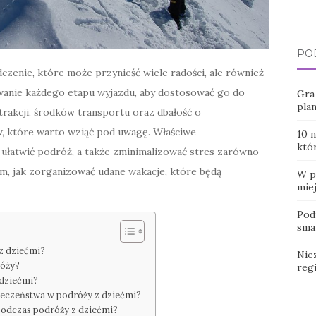
PO
zenie, które może przynieść wiele radości, ale również
anie każdego etapu wyjazdu, aby dostosować go do
Gra
pla
rakcji, środków transportu oraz dbałość o
w, które warto wziąć pod uwagę. Właściwe
10 
któ
ułatwić podróż, a także zminimalizować stres zarówno
atem, jak zorganizować udane wakacje, które będą
W p
miej
Pod
smak
 z dziećmi?
Nie
róży?
reg
 dziećmi?
pieczeństwa w podróży z dziećmi?
podczas podróży z dziećmi?