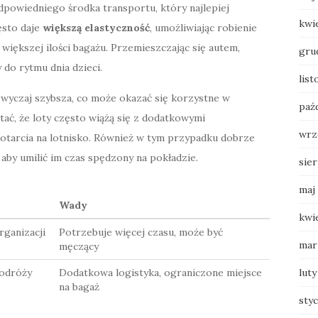
dpowiedniego środka transportu, który najlepiej
kwi
ęsto daje
większą elastyczność
, umożliwiając robienie
ększej ilości bagażu. Przemieszczając się autem,
gru
do rytmu dnia dzieci.
lis
zwyczaj szybsza, co może okazać się korzystne w
paź
tać, że loty często wiążą się z dodatkowymi
wrz
otarcia na lotnisko. Również w tym przypadku dobrze
 aby umilić im czas spędzony na pokładzie.
sie
maj
Wady
kwi
rganizacji
Potrzebuje więcej czasu, może być
mar
męczący
podróży
Dodatkowa logistyka, ograniczone miejsce
luty
na bagaż
sty