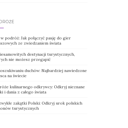
DRÓŻE
 w podróż: Jak połączyć pasję do gier
nszowych ze zwiedzaniem świata
niesamowitych destynacji turystycznych,
rych nie możesz przegapić
oszukiwaniu duchów: Najbardziej nawiedzone
sca na świecie
róże kulinarnego odkrywcy: Odkryj nieznane
i i dania z całego świata
zwykłe zakątki Polski: Odkryj urok polskich
ionów turystycznych