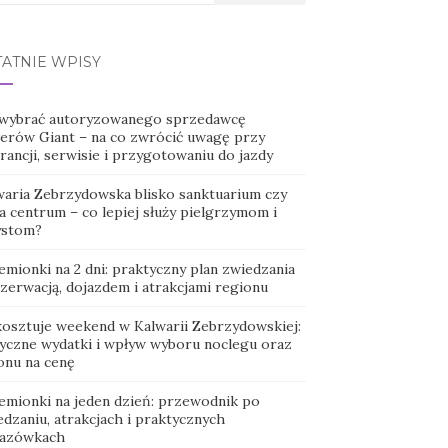
TATNIE WPISY
 wybrać autoryzowanego sprzedawcę
erów Giant – na co zwrócić uwagę przy
ancji, serwisie i przygotowaniu do jazdy
waria Zebrzydowska blisko sanktuarium czy
a centrum – co lepiej służy pielgrzymom i
ystom?
emionki na 2 dni: praktyczny plan zwiedzania
ezerwacją, dojazdem i atrakcjami regionu
 kosztuje weekend w Kalwarii Zebrzydowskiej:
tyczne wydatki i wpływ wyboru noclegu oraz
onu na cenę
emionki na jeden dzień: przewodnik po
dzaniu, atrakcjach i praktycznych
azówkach