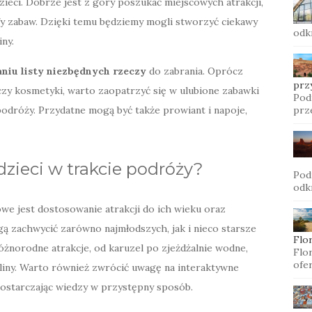
ieci. Dobrze jest z góry poszukać miejscowych atrakcji,
refy zabaw. Dzięki temu będziemy mogli stworzyć ciekawy
odk
ny.
niu listy niezbędnych rzeczy
do zabrania. Oprócz
prz
czy kosmetyki, warto zaopatrzyć się w ulubione zabawki
Pod
 podróży. Przydatne mogą być także prowiant i napoje,
prz
dzieci w trakcie podróży?
Pod
odk
we jest dostosowanie atrakcji do ich wieku oraz
ogą zachwycić zarówno najmłodszych, jak i nieco starsze
Flo
różnorodne atrakcje, od karuzel po zjeżdżalnie wodne,
Flo
ofer
naliny. Warto również zwrócić uwagę na interaktywne
 dostarczając wiedzy w przystępny sposób.