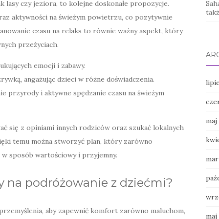
ak lasy czy jeziora, to kolejne doskonałe propozycje.
Saha
tak
raz aktywności na świeżym powietrzu, co pozytywnie
lanowanie czasu na relaks to równie ważny aspekt, który
nych przeżyciach.
AR
zukujących emocji i zabawy.
rywką, angażując dzieci w różne doświadczenia.
lipi
ie przyrody i aktywne spędzanie czasu na świeżym
cze
maj
ać się z opiniami innych rodziców oraz szukać lokalnych
kwi
ęki temu można stworzyć plan, który zarówno
as w sposób wartościowy i przyjemny.
mar
paź
by na podróżowanie z dziećmi?
wrz
przemyślenia, aby zapewnić komfort zarówno maluchom,
maj