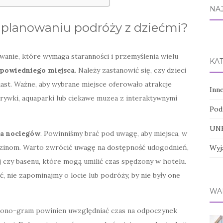
NA
w planowaniu podróży z dziećmi?
wanie, które wymaga staranności i przemyślenia wielu
KA
powiedniego miejsca
. Należy zastanowić się, czy dzieci
iast. Ważne, aby wybrane miejsce oferowało atrakcje
Inn
ozrywki, aquaparki lub ciekawe muzea z interaktywnymi
Pod
UNE
ja noclegów
. Powinniśmy brać pod uwagę, aby miejsca, w
odzinom. Warto zwrócić uwagę na dostępność udogodnień,
Wyj
j czy basenu, które mogą umilić czas spędzony w hotelu.
yć, nie zapominajmy o locie lub podróży, by nie były one
WA
mono-gram powinien uwzględniać czas na odpoczynek