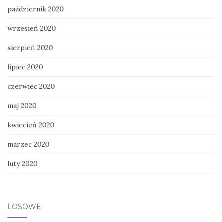
październik 2020
wrzesień 2020
sierpień 2020
lipiec 2020
czerwiec 2020
maj 2020
kwiecień 2020
marzec 2020
luty 2020
LOSOWE