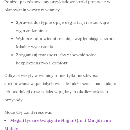
Poniżej przedstawiamy przykładowe kroki pomocne w
planowaniu wizyty w winnicy:
Sprawdź dostępne opcje degustacji i rezerwuj z
wyprzedzeniem.
Wybierz odpowiedni termin, uwzględniając sezon i
lokalne wydarzenia.
Zorganizuj transport, aby zapewnić sobie
bezpieczeństwo i komfort.
Odbycie wizyty w winnicy to nie tylko możliwość
spróbowania wspaniałych win, ale także szansa na naukę o
ich produkcji oraz relaks w pięknych okolicznościach
przyrody.
Może Cię zainteresować
Megalityczne świątynie Hagar Qim i Mnajdra na
Malcie