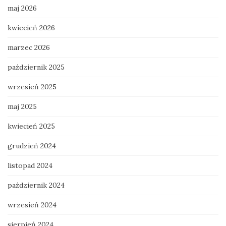
maj 2026
kwiecień 2026
marzec 2026
październik 2025
wrzesień 2025
maj 2025
kwiecień 2025
grudzień 2024
listopad 2024
październik 2024
wrzesień 2024
sierpień 2024