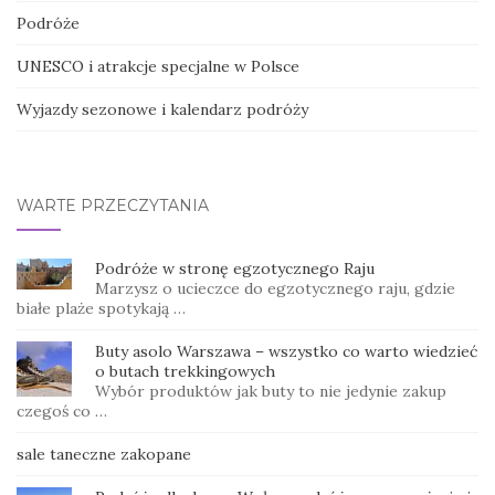
Podróże
UNESCO i atrakcje specjalne w Polsce
Wyjazdy sezonowe i kalendarz podróży
WARTE PRZECZYTANIA
Podróże w stronę egzotycznego Raju
Marzysz o ucieczce do egzotycznego raju, gdzie
białe plaże spotykają …
Buty asolo Warszawa – wszystko co warto wiedzieć
o butach trekkingowych
Wybór produktów jak buty to nie jedynie zakup
czegoś co …
sale taneczne zakopane