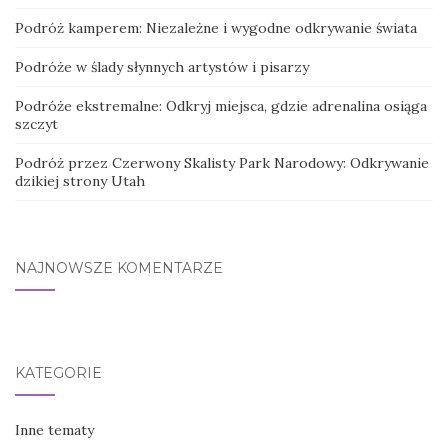
Podróż kamperem: Niezależne i wygodne odkrywanie świata
Podróże w ślady słynnych artystów i pisarzy
Podróże ekstremalne: Odkryj miejsca, gdzie adrenalina osiąga
szczyt
Podróż przez Czerwony Skalisty Park Narodowy: Odkrywanie
dzikiej strony Utah
NAJNOWSZE KOMENTARZE
KATEGORIE
Inne tematy