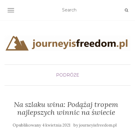
TOGGLE NAVIGATION
PODRÓŻE
Na szlaku wina: Podążaj tropem
najlepszych winnic na świecie
Opublikowany
by
4 kwietnia 2021
journeyisfreedom.pl