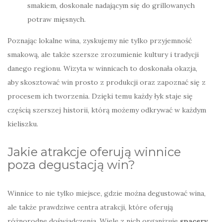
smakiem, doskonale nadającym się do grillowanych
potraw mięsnych.
Poznając lokalne wina, zyskujemy nie tylko przyjemność
smakową, ale także szersze zrozumienie kultury i tradycji
danego regionu. Wizyta w winnicach to doskonała okazja,
aby skosztować win prosto z produkcji oraz zapoznać się z
procesem ich tworzenia. Dzięki temu każdy łyk staje się
częścią szerszej historii, którą możemy odkrywać w każdym
kieliszku.
Jakie atrakcje oferują winnice
poza degustacją win?
Winnice to nie tylko miejsce, gdzie można degustować wina,
ale także prawdziwe centra atrakcji, które oferują
różnorodne doświadczenia. Wiele z nich organizuje
spacery