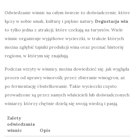
Odwiedzanie winnic na całym świecie to doświadczenie, które
łączy w sobie smak, kulturę i piękno natury.
Degustacja win
to tylko jedna z atrakcji, które czekają na turystów. Wiele
winnic organizuje wyjątkowe wycieczki, w trakcie których
można zgłębić tajniki produkcji wina oraz poznać historię
regionu, w którym się znajdują.
Podczas wizyty w winnicy, można dowiedzieć się, jak wygląda
proces od uprawy winorośli, przez zbieranie winogron, aż
po fermentację i butelkowanie. Takie wycieczki często
prowadzone są przez samych właścicieli lub doświadczonych
winiarzy, którzy chętnie dzielą się swoją wiedzą i pasją.
Zalety
odwiedzania
winnic
Opis