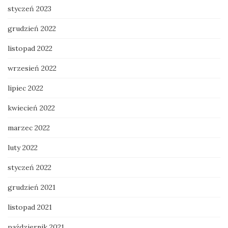
styczeń 2023
grudzień 2022
listopad 2022
wrzesień 2022
lipiec 2022
kwiecień 2022
marzec 2022
luty 2022
styczeń 2022
grudzień 2021
listopad 2021
październik 2021