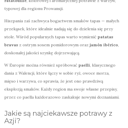
ratatouille
, kolorowej i aromatycznej potrawie z warzyw,
typowej dla regionu Prowansji.
Hiszpania zaś zachwyca bogactwem smaków tapas — małych
przekąsek, które idealnie nadają się do dzielenia się przy
stole. Wśród popularnych tapas warto wymienić
patatas
bravas
z ostrym sosem pomidorowym oraz
jamón ibérico
,
doskonałej jakości szynkę dojrzewającą.
W Europie można również spróbować
paelli
, klasycznego
dania z Walencji, które łączy w sobie ryż, owoce morza,
mięso i warzywa, co sprawia, że jest ono prawdziwą
eksplozją smaków. Każdy region ma swoje własne przepisy,
przez co paella każdorazowo zaskakuje nowymi doznaniami.
Jakie są najciekawsze potrawy z
Azji?