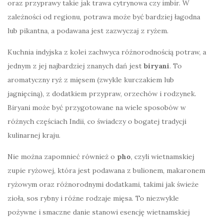
oraz przyprawy takie jak trawa cytrynowa czy imbir. W
zależności od regionu, potrawa może być bardziej łagodna
lub pikantna, a podawana jest zazwyczaj z ryżem.
Kuchnia indyjska z kolei zachwyca różnorodnością potraw, a
jednym z jej najbardziej znanych dań jest
biryani
. To
aromatyczny ryż z mięsem (zwykle kurczakiem lub
jagnięciną), z dodatkiem przypraw, orzechów i rodzynek.
Biryani może być przygotowane na wiele sposobów w
różnych częściach Indii, co świadczy o bogatej tradycji
kulinarnej kraju.
Nie można zapomnieć również o
pho
, czyli wietnamskiej
zupie ryżowej, która jest podawana z bulionem, makaronem
ryżowym oraz różnorodnymi dodatkami, takimi jak świeże
zioła, sos rybny i różne rodzaje mięsa. To niezwykle
pożywne i smaczne danie stanowi esencję wietnamskiej