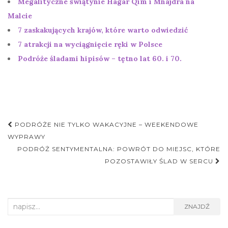
Megalityczne świątynie Hagar Qim i Mnajdra na
Malcie
7 zaskakujących krajów, które warto odwiedzić
7 atrakcji na wyciągnięcie ręki w Polsce
Podróże śladami hipisów – tętno lat 60. i 70.
Nawigacja
PODRÓŻE NIE TYLKO WAKACYJNE – WEEKENDOWE
postu
WYPRAWY
PODRÓŻ SENTYMENTALNA: POWRÓT DO MIEJSC, KTÓRE
POZOSTAWIŁY ŚLAD W SERCU
Search
ZNAJDŹ
for: