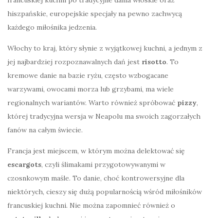
francuskiej kuchni po tradycyjne dania włoskie oraz
hiszpańskie, europejskie specjały na pewno zachwycą
każdego miłośnika jedzenia.
Włochy to kraj, który słynie z wyjątkowej kuchni, a jednym z
jej najbardziej rozpoznawalnych dań jest
risotto
. To
kremowe danie na bazie ryżu, często wzbogacane
warzywami, owocami morza lub grzybami, ma wiele
regionalnych wariantów. Warto również spróbować
pizzy
,
której tradycyjna wersja w Neapolu ma swoich zagorzałych
fanów na całym świecie.
Francja jest miejscem, w którym można delektować się
escargots
, czyli ślimakami przygotowywanymi w
czosnkowym maśle. To danie, choć kontrowersyjne dla
niektórych, cieszy się dużą popularnością wśród miłośników
francuskiej kuchni. Nie można zapomnieć również o