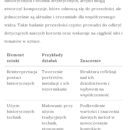
historycznych i technik artystycznych, artyści mogą
stworzyć kompozycje, które odnoszą się do przeszłości, ale
jednocześnie są aktualne i zrozumiałe dla współczesnego
widza. Takie badanie przeszłości często prowadzi do odkryć
dotyczących naszych korzeni oraz wskazuje na ciągłość idei i
tematów w sztuce.
Element
Przykłady
sztuki
działań
Znaczenie
Reinterpretacja
Tworzenie
Struktura refleksji
postaci
portretów,
nad ich
historycznych
instalacji z ich
dziedzictwem i
wizerunkami
wpływem na
współczesność
Użycie
Malowanie przy
Podkreślenie
historycznych
użyciu
wartości i znaczenia
technik
tradycyjnych
dawnych metod w
technik,
nowoczesnym
stosowanie
kontekście