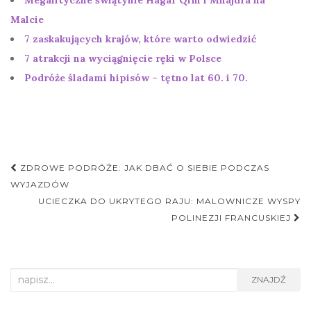
Malcie
7 zaskakujących krajów, które warto odwiedzić
7 atrakcji na wyciągnięcie ręki w Polsce
Podróże śladami hipisów – tętno lat 60. i 70.
Nawigacja
ZDROWE PODRÓŻE: JAK DBAĆ O SIEBIE PODCZAS
postu
WYJAZDÓW
UCIECZKA DO UKRYTEGO RAJU: MALOWNICZE WYSPY
POLINEZJI FRANCUSKIEJ
Search
ZNAJDŹ
for: