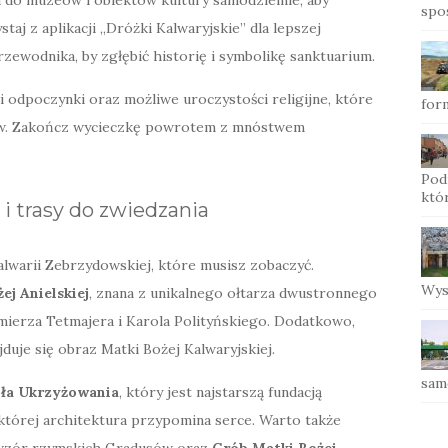
spo
aj z aplikacji „Dróżki Kalwaryjskie” dla lepszej
rzewodnika, by zgłębić historię i symbolikę sanktuarium.
i odpoczynki oraz możliwe uroczystości religijne, które
for
ów. Zakończ wycieczkę powrotem z mnóstwem
Pod
któ
 i trasy do zwiedzania
lwarii Zebrzydowskiej, które musisz zobaczyć.
Wys
ej Anielskiej
, znana z unikalnego ołtarza dwustronnego
ierza Tetmajera i Karola Polityńskiego. Dodatkowo,
ajduje się obraz Matki Bożej Kalwaryjskiej.
sam
oła Ukrzyżowania
, który jest najstarszą fundacją
 której architektura przypomina serce. Warto także
 wzór rzymskich Gradusów oraz
Grób Matki Bożej
,