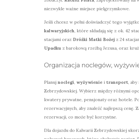
niezwykle ważne miejsce pielgrzymkowe.
Jeśli chcesz w pełni doświadczyć tego wyjąt
kalwaryjskich
, które składają się z ok. 42 st
stacjami oraz
Dróżki Matki Bożej
z 24 stacja
Upadku
z barokową rzeźbą Jezusa, oraz kru
Organizacja noclegów, wyżywie
Planuj
noclegi
,
wyżywienie
i
transport
, aby
Zebrzydowskiej. Wybierz między różnymi opc
kwatery prywatne, pensjonaty oraz hotele. P
rezerwacyjnych, aby znaleźć najlepszą cenę. Z
rezerwacji, co może być korzystne.
Dla dojazdu do Kalwarii Zebrzydowskiej skor
połączeń busowych, które obsługują region. 