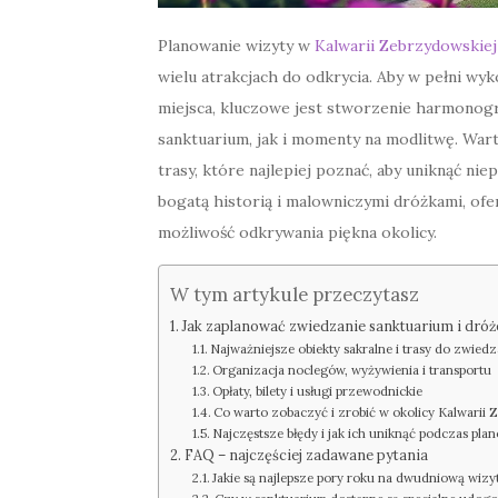
Planowanie wizyty w
Kalwarii Zebrzydowskiej
wielu atrakcjach do odkrycia. Aby w pełni wy
miejsca, kluczowe jest stworzenie harmonog
sanktuarium, jak i momenty na modlitwę. War
trasy, które najlepiej poznać, aby uniknąć nie
bogatą historią i malowniczymi dróżkami, ofe
możliwość odkrywania piękna okolicy.
W tym artykule przeczytasz
Jak zaplanować zwiedzanie sanktuarium i dróże
Najważniejsze obiekty sakralne i trasy do zwiedz
Organizacja noclegów, wyżywienia i transportu
Opłaty, bilety i usługi przewodnickie
Co warto zobaczyć i zrobić w okolicy Kalwarii 
Najczęstsze błędy i jak ich uniknąć podczas pla
FAQ – najczęściej zadawane pytania
Jakie są najlepsze pory roku na dwudniową wiz