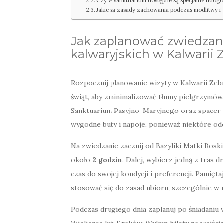
Czy w sanktuarium dostępne są specjalne udogo
Jakie są zasady zachowania podczas modlitwy i
Jak zaplanować zwiedzani
kalwaryjskich w Kalwarii 
Rozpocznij planowanie wizyty w Kalwarii Zebrz
świąt, aby zminimalizować tłumy pielgrzymów
Sanktuarium Pasyjno-Maryjnego oraz spacer p
wygodne buty i napoje, ponieważ niektóre odc
Na zwiedzanie zacznij od Bazyliki Matki Boski
około
2 godzin
. Dalej, wybierz jedną z tras 
czas do swojej kondycji i preferencji. Pamięta
stosować się do zasad ubioru, szczególnie w 
Podczas drugiego dnia zaplanuj po śniadaniu w
Wieliczce lub Kraków. Wykup bilety na wejści