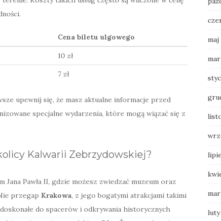
paź
ności.
cze
Cena biletu ulgowego
maj
10 zł
mar
7 zł
sty
gru
sze upewnij się, że masz aktualne informacje przed
anizowane specjalne wydarzenia, które mogą wiązać się z
list
wrz
kolicy Kalwarii Zebrzydowskiej?
lipi
kwi
m Jana Pawła II, gdzie możesz zwiedzać muzeum oraz
mar
 Nie przegap
Krakowa
, z jego bogatymi atrakcjami takimi
, doskonałe do spacerów i odkrywania historycznych
luty