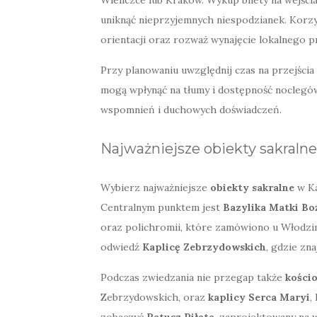
uniknąć nieprzyjemnych niespodzianek. Korzyst
orientacji oraz rozważ wynajęcie lokalnego p
Przy planowaniu uwzględnij czas na przejścia 
mogą wpłynąć na tłumy i dostępność nocleg
wspomnień i duchowych doświadczeń.
Najważniejsze obiekty sakralne
Wybierz najważniejsze
obiekty sakralne
w Ka
Centralnym punktem jest
Bazylika Matki Boż
oraz polichromii, które zamówiono u Włodzim
odwiedź
Kaplicę Zebrzydowskich
, gdzie zn
Podczas zwiedzania nie przegap także
kości
Zebrzydowskich, oraz
kaplicy Serca Maryi
,
zobaczyć
Ratusz Piłata
, zaprojektowany na