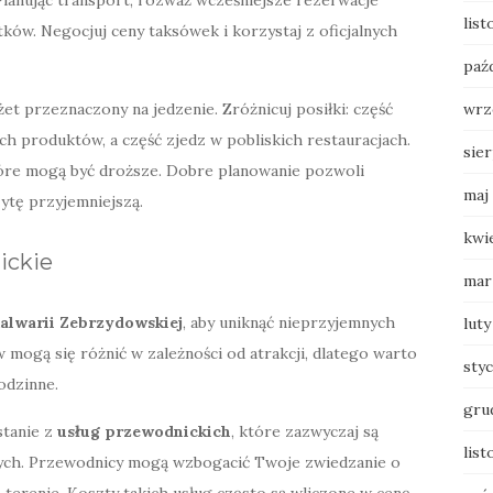
lis
ków. Negocjuj ceny taksówek i korzystaj z oficjalnych
paź
żet przeznaczony na jedzenie. Zróżnicuj posiłki: część
wrz
ch produktów, a część zjedz w pobliskich restauracjach.
sie
tóre mogą być droższe. Dobre planowanie pozwoli
maj
ytę przyjemniejszą.
kwi
nickie
mar
alwarii Zebrzydowskiej
, aby uniknąć nieprzyjemnych
luty
 mogą się różnić w zależności od atrakcji, dlatego warto
sty
odzinne.
gru
tanie z
usług przewodnickich
, które zazwyczaj są
list
ch. Przewodnicy mogą wzbogacić Twoje zwiedzanie o
o terenie. Koszty takich usług często są wliczone w cenę