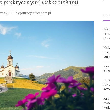
y z praktycznymi wskazówkami
for:
by
rwca 2026
journeyisfreedom.pl
OS
Jak
row
gwar
Kal
poz
tur
Krz
z r
Ile
fak
sez
Krz
zwie
wsk