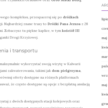
AR
kowego kompleksu, przespaceruj się po
dróżkach
lipi
acji. Najbardziej znane trasy to
Dróżki Pana Jezusa
z 28
cze
mi. Zobaczysz tu piękne kaplice, w tym
kościół III
żganki Drogi Krzyżowej.
maj
kwi
nia i transportu
mar
 maksymalnie wykorzystać swoją wizytę w Kalwarii
paź
jami zakwaterowania, takimi jak
dom pielgrzyma
,
wrz
orównuj oferty dostępne na różnych platformach
auważ, że często dostępne są opcje z bezpłatną anulacją
maj
kwi
zystaj z dwóch dostępnych stacji kolejowych oraz
gru
Planując transport, rozważ wcześniejsze rezerwacje