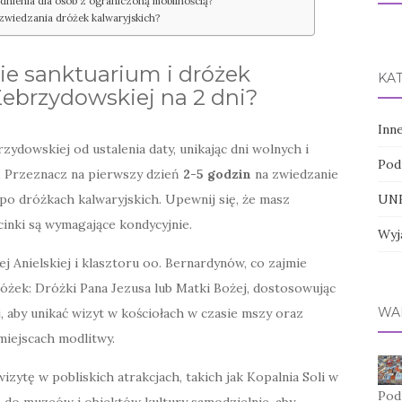
dnienia dla osób z ograniczoną mobilnością?
 zwiedzania dróżek kalwaryjskich?
e sanktuarium i dróżek
KA
Zebrzydowskiej na 2 dni?
Inn
ydowskiej od ustalenia daty, unikając dni wolnych i
Pod
. Przeznacz na pierwszy dzień
2-5 godzin
na zwiedzanie
o dróżkach kalwaryjskich. Upewnij się, że masz
UNE
inki są wymagające kondycyjnie.
Wyj
ej Anielskiej i klasztoru oo. Bernardynów, co zajmie
dróżek: Dróżki Pana Jezusa lub Matki Bożej, dostosowując
WA
j, aby unikać wizyt w kościołach w czasie mszy oraz
miejscach modlitwy.
izytę w pobliskich atrakcjach, takich jak Kopalnia Soli w
Pod
a do muzeów i obiektów kultury samodzielnie, aby