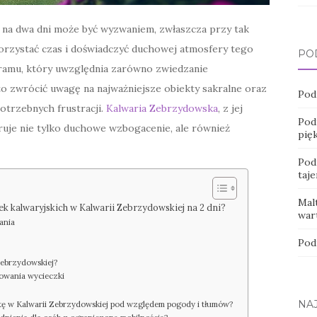
na dwa dni może być wyzwaniem, zwłaszcza przy tak
korzystać czas i doświadczyć duchowej atmosfery tego
PO
ramu, który uwzględnia zarówno zwiedzanie
to zwrócić uwagę na najważniejsze obiekty sakralne oraz
Pod
potrzebnych frustracji.
Kalwaria Zebrzydowska
, z jej
Pod
ruje nie tylko duchowe wzbogacenie, ale również
pię
Pod
taje
Malt
k kalwaryjskich w Kalwarii Zebrzydowskiej na 2 dni?
war
ania
Pod
Zebrzydowskiej?
nowania wycieczki
NA
ytę w Kalwarii Zebrzydowskiej pod względem pogody i tłumów?