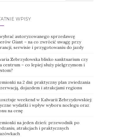
TATNIE WPISY
 wybrać autoryzowanego sprzedawcę
erów Giant – na co zwrócić uwagę przy
ancji, serwisie i przygotowaniu do jazdy
waria Zebrzydowska blisko sanktuarium czy
a centrum – co lepiej służy pielgrzymom i
ystom?
emionki na 2 dni: praktyczny plan zwiedzania
ezerwacją, dojazdem i atrakcjami regionu
 kosztuje weekend w Kalwarii Zebrzydowskiej:
tyczne wydatki i wpływ wyboru noclegu oraz
onu na cenę
emionki na jeden dzień: przewodnik po
dzaniu, atrakcjach i praktycznych
azówkach