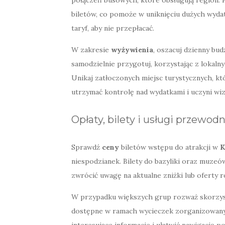
biletów, co pomoże w uniknięciu dużych wydat
taryf, aby nie przepłacać.
W zakresie
wyżywienia
, oszacuj dzienny bud
samodzielnie przygotuj, korzystając z lokalny
Unikaj zatłoczonych miejsc turystycznych, k
utrzymać kontrolę nad wydatkami i uczyni wiz
Opłaty, bilety i usługi przewod
Sprawdź
ceny
biletów wstępu do atrakcji w
K
niespodzianek. Bilety do bazyliki oraz muzeów
zwrócić uwagę na aktualne zniżki lub oferty r
W przypadku większych grup rozważ skorzys
dostępne w ramach wycieczek zorganizowany
interesujące informacje i ułatwić nawigację p