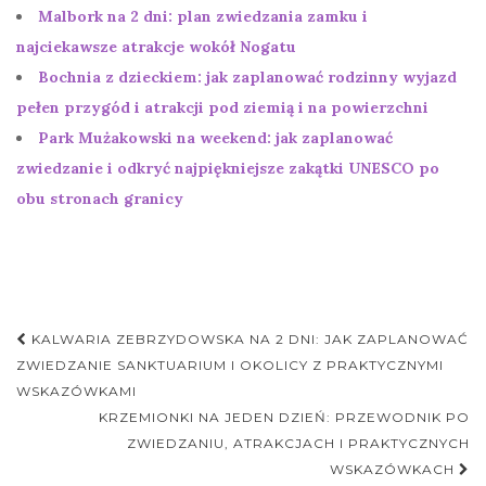
Malbork na 2 dni: plan zwiedzania zamku i
najciekawsze atrakcje wokół Nogatu
Bochnia z dzieckiem: jak zaplanować rodzinny wyjazd
pełen przygód i atrakcji pod ziemią i na powierzchni
Park Mużakowski na weekend: jak zaplanować
zwiedzanie i odkryć najpiękniejsze zakątki UNESCO po
obu stronach granicy
Nawigacja
KALWARIA ZEBRZYDOWSKA NA 2 DNI: JAK ZAPLANOWAĆ
postu
ZWIEDZANIE SANKTUARIUM I OKOLICY Z PRAKTYCZNYMI
WSKAZÓWKAMI
KRZEMIONKI NA JEDEN DZIEŃ: PRZEWODNIK PO
ZWIEDZANIU, ATRAKCJACH I PRAKTYCZNYCH
WSKAZÓWKACH