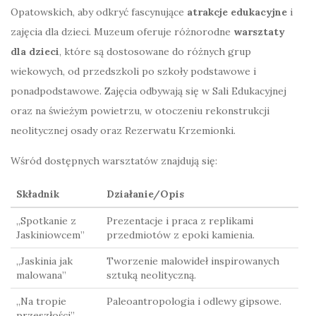
Opatowskich, aby odkryć fascynujące
atrakcje edukacyjne
i
zajęcia dla dzieci. Muzeum oferuje różnorodne
warsztaty
dla dzieci
, które są dostosowane do różnych grup
wiekowych, od przedszkoli po szkoły podstawowe i
ponadpodstawowe. Zajęcia odbywają się w Sali Edukacyjnej
oraz na świeżym powietrzu, w otoczeniu rekonstrukcji
neolitycznej osady oraz Rezerwatu Krzemionki.
Wśród dostępnych warsztatów znajdują się:
Składnik
Działanie/Opis
„Spotkanie z
Prezentacje i praca z replikami
Jaskiniowcem”
przedmiotów z epoki kamienia.
„Jaskinia jak
Tworzenie malowideł inspirowanych
malowana”
sztuką neolityczną.
„Na tropie
Paleoantropologia i odlewy gipsowe.
przeszłości”