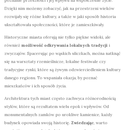
poznanie przeszłości i jej wpływu na współczesne życie.
Dzięki nim możemy zobaczyć, jak na przestrzeni wieków
rozwijały się różne kultury, a także w jaki sposób historia
ukształtowała społeczności, które je zamieszkiwały.
Historyczne miasta oferują nie tylko piękne widoki, ale
również
możliwość odkrywania lokalnych tradycji
i
zwyczajów. Spacerując po wąskich uliczkach, można natknąć
się na warsztaty rzemieślnicze, lokalne festiwale czy
tradycyjne rynki, które są żywym odzwierciedleniem kultury
danego regionu. To wspaniała okazja, by poznać
mieszkańców i ich sposób życia.
Architektura tych miast często zachwyca różnorodnością
stylów, które są rezultatem wielu epok i wpływów. Od
monumentalnych zamków po urokliwe kamienice, każdy
budynek opowiada swoją historię.
Zwiedzając
, warto