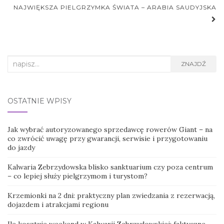
NAJWIĘKSZA PIELGRZYMKA ŚWIATA – ARABIA SAUDYJSKA
Search
ZNAJDŹ
for:
OSTATNIE WPISY
Jak wybrać autoryzowanego sprzedawcę rowerów Giant – na
co zwrócić uwagę przy gwarancji, serwisie i przygotowaniu
do jazdy
Kalwaria Zebrzydowska blisko sanktuarium czy poza centrum
– co lepiej służy pielgrzymom i turystom?
Krzemionki na 2 dni: praktyczny plan zwiedzania z rezerwacją,
dojazdem i atrakcjami regionu
Ile kosztuje weekend w Kalwarii Zebrzydowskiej: faktyczne