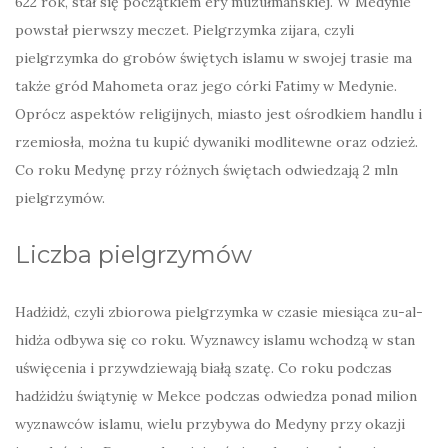
622 rok, stał się początkiem ery muzułmańskiej. W Medynie
powstał pierwszy meczet. Pielgrzymka zijara, czyli
pielgrzymka do grobów świętych islamu w swojej trasie ma
także gród Mahometa oraz jego córki Fatimy w Medynie.
Oprócz aspektów religijnych, miasto jest ośrodkiem handlu i
rzemiosła, można tu kupić dywaniki modlitewne oraz odzież.
Co roku Medynę przy różnych świętach odwiedzają 2 mln
pielgrzymów.
Liczba pielgrzymów
Hadżidż, czyli zbiorowa pielgrzymka w czasie miesiąca zu-al-
hidża odbywa się co roku. Wyznawcy islamu wchodzą w stan
uświęcenia i przywdziewają białą szatę. Co roku podczas
hadżidżu świątynię w Mekce podczas odwiedza ponad milion
wyznawców islamu, wielu przybywa do Medyny przy okazji