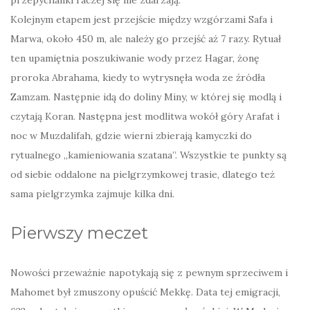
przepychanki raczej się nie zdarzają.
Kolejnym etapem jest przejście między wzgórzami Safa i
Marwa, około 450 m, ale należy go przejść aż 7 razy. Rytuał
ten upamiętnia poszukiwanie wody przez Hagar, żonę
proroka Abrahama, kiedy to wytrysnęła woda ze źródła
Zamzam. Następnie idą do doliny Miny, w której się modlą i
czytają Koran. Następna jest modlitwa wokół góry Arafat i
noc w Muzdalifah, gdzie wierni zbierają kamyczki do
rytualnego „kamieniowania szatana”. Wszystkie te punkty są
od siebie oddalone na pielgrzymkowej trasie, dlatego też
sama pielgrzymka zajmuje kilka dni.
Pierwszy meczet
Nowości przeważnie napotykają się z pewnym sprzeciwem i
Mahomet był zmuszony opuścić Mekkę. Data tej emigracji,