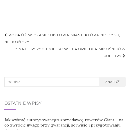
Nawigacja
PODRÓŻ W CZASIE: HISTORIA MIAST, KTÓRA NIGDY SIĘ
postu
NIE KOŃCZY
7 NAJLEPSZYCH MIEJSC W EUROPIE DLA MIŁOŚNIKÓW
KULTURY
Search
ZNAJDŹ
for:
OSTATNIE WPISY
Jak wybrać autoryzowanego sprzedawcę rowerów Giant – na
co zwrócić uwagę przy gwarancji, serwisie i przygotowaniu