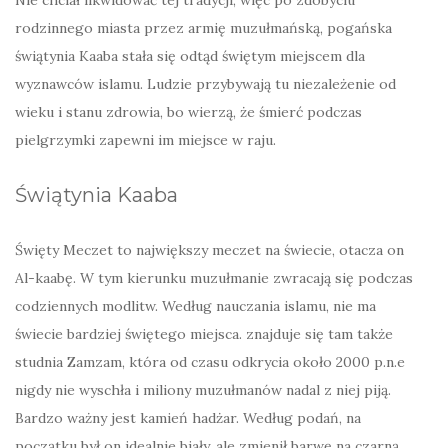
Nie chciał likwidować tej tradycji, więc po zdobyciu
rodzinnego miasta przez armię muzułmańską, pogańska
świątynia Kaaba stała się odtąd świętym miejscem dla
wyznawców islamu. Ludzie przybywają tu niezależenie od
wieku i stanu zdrowia, bo wierzą, że śmierć podczas
pielgrzymki zapewni im miejsce w raju.
Świątynia Kaaba
Święty Meczet to największy meczet na świecie, otacza on
Al-kaabę. W tym kierunku muzułmanie zwracają się podczas
codziennych modlitw. Według nauczania islamu, nie ma
świecie bardziej świętego miejsca. znajduje się tam także
studnia Zamzam, która od czasu odkrycia około 2000 p.n.e
nigdy nie wyschła i miliony muzułmanów nadal z niej piją.
Bardzo ważny jest kamień hadżar. Według podań, na
początku był on idealnie biały, ale zmienił barwę na czarną,