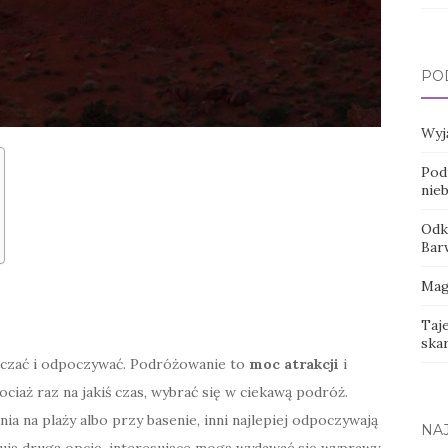
PO
Wyj
Pod
nie
Odk
Bar
Magi
Taj
ska
dczać i odpoczywać. Podróżowanie to
moc atrakcji
i
ciaż raz na jakiś czas, wybrać się w ciekawą podróż.
nia na plaży albo przy basenie, inni najlepiej odpoczywają
NA