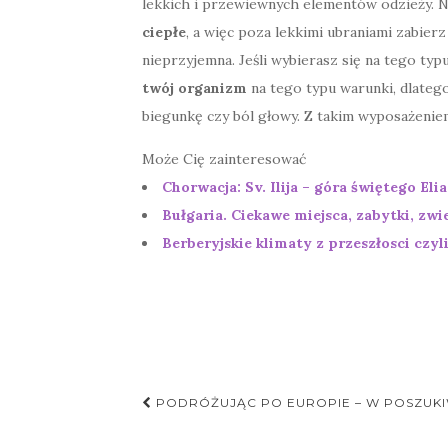
lekkich i przewiewnych elementów odzieży. N
ciepłe
, a więc poza lekkimi ubraniami zabier
nieprzyjemna. Jeśli wybierasz się na tego ty
twój organizm
na tego typu warunki, dlateg
biegunkę czy ból głowy. Z takim wyposażenie
Może Cię zainteresować
Chorwacja: Sv. Ilija – góra świętego Eli
Bułgaria. Ciekawe miejsca, zabytki, zw
Berberyjskie klimaty z przeszłosci czyl
Nawigacja
PODRÓŻUJĄC PO EUROPIE – W POSZUKI
postu