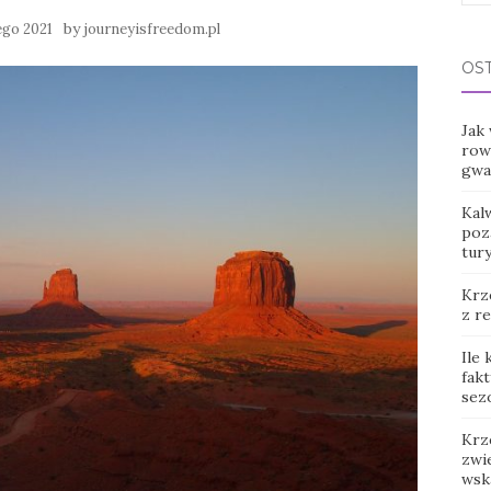
for:
by
ego 2021
journeyisfreedom.pl
OS
Jak
row
gwar
Kal
poz
tur
Krz
z r
Ile
fak
sez
Krz
zwie
wsk