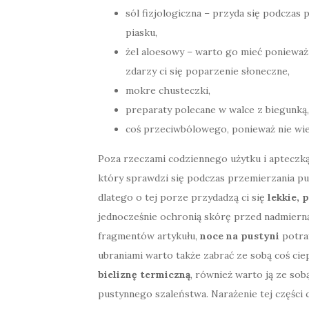
sól fizjologiczna – przyda się podczas
piasku,
żel aloesowy – warto go mieć poniewa
zdarzy ci się poparzenie słoneczne,
mokre chusteczki,
preparaty polecane w walce z biegunką,
coś przeciwbólowego, ponieważ nie wi
Poza rzeczami codziennego użytku i apteczką
który sprawdzi się podczas przemierzania pus
dlatego o tej porze przydadzą ci się
lekkie,
jednocześnie ochronią skórę przed nadmierną 
fragmentów artykułu,
noce na pustyni
potraf
ubraniami warto także zabrać ze sobą coś ciep
bieliznę termiczną
, również warto ją ze so
pustynnego szaleństwa. Narażenie tej części 