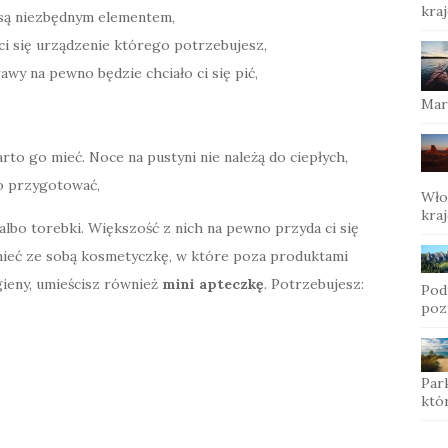
kraj
 są niezbędnym elementem,
 ci się urządzenie którego potrzebujesz,
wy na pewno będzie chciało ci się pić,
Mar
o go mieć. Noce na pustyni nie należą do ciepłych,
o przygotować,
Wło
kra
albo torebki. Większość z nich na pewno przyda ci się
ieć ze sobą kosmetyczkę, w które poza produktami
gieny, umieścisz również
mini apteczkę
. Potrzebujesz:
Pod
poz
Par
któr