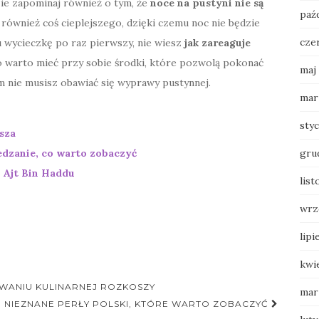
ie zapominaj również o tym, że
noce na pustyni nie są
paź
z również coś cieplejszego, dzięki czemu noc nie będzie
cze
pu wycieczkę po raz pierwszy, nie wiesz
jak zareaguje
o warto mieć przy sobie środki, które pozwolą pokonać
maj
m nie musisz obawiać się wyprawy pustynnej.
mar
sty
asza
iedzanie, co warto zobaczyć
gru
i Ajt Bin Haddu
list
wrz
lipi
kwi
WANIU KULINARNEJ ROZKOSZY
mar
NIEZNANE PERŁY POLSKI, KTÓRE WARTO ZOBACZYĆ