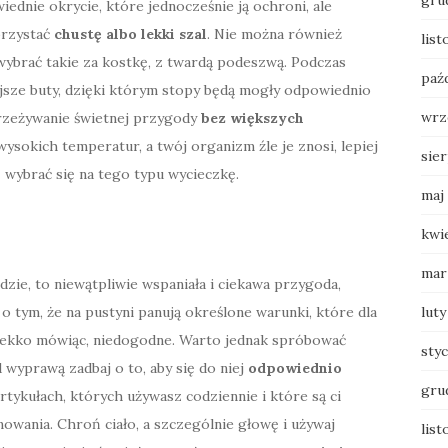
gru
ednie okrycie, które jednocześnie ją ochroni, ale
orzystać
chustę albo lekki szal
. Nie można również
lis
ybrać takie za kostkę, z twardą podeszwą. Podczas
paź
jsze buty, dzięki którym stopy będą mogły odpowiednio
wrz
rzeżywanie świetnej przygody
bez większych
m wysokich temperatur, a twój organizm źle je znosi, lepiej
sie
 wybrać się na tego typu wycieczkę.
maj
kwi
mar
dzie, to niewątpliwie wspaniała i ciekawa przygoda,
o tym, że na pustyni panują określone warunki, które dla
luty
lekko mówiąc, niedogodne. Warto jednak spróbować
sty
wyprawą zadbaj o to, aby się do niej
odpowiednio
gru
artykułach, których używasz codziennie i które są ci
wania. Chroń ciało, a szczególnie głowę i używaj
list