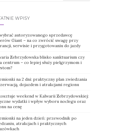
TATNIE WPISY
 wybrać autoryzowanego sprzedawcę
erów Giant – na co zwrócić uwagę przy
ancji, serwisie i przygotowaniu do jazdy
waria Zebrzydowska blisko sanktuarium czy
a centrum – co lepiej służy pielgrzymom i
ystom?
emionki na 2 dni: praktyczny plan zwiedzania
ezerwacją, dojazdem i atrakcjami regionu
 kosztuje weekend w Kalwarii Zebrzydowskiej:
tyczne wydatki i wpływ wyboru noclegu oraz
onu na cenę
emionki na jeden dzień: przewodnik po
dzaniu, atrakcjach i praktycznych
azówkach