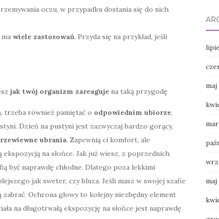
 przemywania oczu, w przypadku dostania się do nich
AR
ż ma
wiele zastosowań
. Przyda się na przykład, jeśli
lipi
cze
maj
esz
jak twój organizm zareaguje
na taką przygodę
kwi
, trzeba również pamiętać o
odpowiednim ubiorze
,
mar
tyni. Dzień na pustyni jest zazwyczaj bardzo gorący,
 przewiewne ubrania
. Zapewnią ci komfort, ale
paź
ekspozycją na słońce. Jak już wiesz, z poprzednich
wrz
ią być naprawdę chłodne. Dlatego poza lekkimi
lejszego jak sweter, czy bluza. Jeśli masz w swojej szafie
maj
bą zabrać. Ochrona głowy to kolejny niezbędny element
kwi
ciała na długotrwałą ekspozycję na słońce jest naprawdę