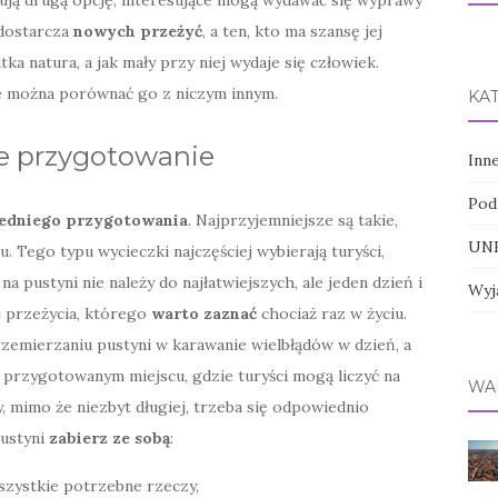
rują drugą opcję, interesujące mogą wydawać się wyprawy
 dostarcza
nowych przeżyć
, a ten, kto ma szansę jej
a natura, a jak mały przy niej wydaje się człowiek.
ie można porównać go z niczym innym.
KA
e przygotowanie
Inn
Pod
edniego przygotowania
. Najprzyjemniejsze są takie,
UNE
 Tego typu wycieczki najczęściej wybierają turyści,
na pustyni nie należy do najłatwiejszych, ale jeden dzień i
Wyj
j przeżycia, którego
warto zaznać
chociaż raz w życiu.
zemierzaniu pustyni w karawanie wielbłądów w dzień, a
 przygotowanym miejscu, gdzie turyści mogą liczyć na
WA
y, mimo że niezbyt długiej, trzeba się odpowiednio
pustyni
zabierz ze sobą
:
wszystkie potrzebne rzeczy,