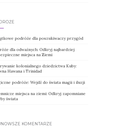
DRÓŻE
ątkowe podróże dla poszukiwaczy przygód
róże dla odważnych: Odkryj najbardziej
bezpieczne miejsca na Ziemi
rywanie kolonialnego dziedzictwa Kuby:
wna Hawana i Trinidad
czne podróże: Wejdź do świata magii i iluzji
emnicze miejsca na ziemi: Odkryj zapomniane
rby świata
JNOWSZE KOMENTARZE