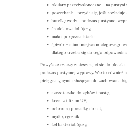
okulary przeciwsłoneczne – na pustyni
powerbank – przyda się, jeśli rozładuje
butelkę wody – podczas pustynnej wypra
środek owadobójczy,
mała i poręczna latarka,
śpiwór – mimo miejsca noclegowego wart
dlatego trzeba się do tego odpowiedni
Powyższe rzeczy zmieszczą ci się do plecaka 
podczas pustynnej wyprawy. Warto również m
pielęgnacyjnymi i służącymi do zachowania hi
szczoteczkę do zębów i pastę,
krem z filtrem UV,
ochronną pomadkę do ust,
mydło, ręcznik
żel bakteriobójczy,