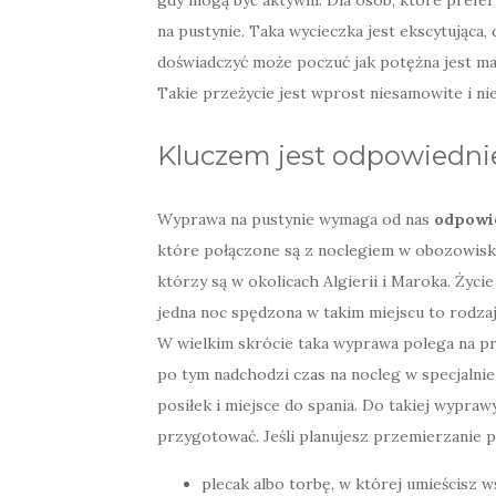
gdy mogą być aktywni. Dla osób, które prefe
na pustynie. Taka wycieczka jest ekscytująca,
doświadczyć może poczuć jak potężna jest matk
Takie przeżycie jest wprost niesamowite i n
Kluczem jest odpowiedni
Wyprawa na pustynie wymaga od nas
odpowi
które połączone są z noclegiem w obozowisku.
którzy są w okolicach Algierii i Maroka. Życie 
jedna noc spędzona w takim miejscu to rodza
W wielkim skrócie taka wyprawa polega na pr
po tym nadchodzi czas na nocleg w specjalnie
posiłek i miejsce do spania. Do takiej wypraw
przygotować. Jeśli planujesz przemierzanie 
plecak albo torbę, w której umieścisz 