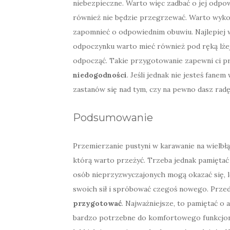
niebezpieczne. Warto więc zadbać o jej odpowi
również nie będzie przegrzewać. Warto wyk
zapomnieć o odpowiednim obuwiu. Najlepiej w
odpoczynku warto mieć również pod ręką lże
odpocząć. Takie przygotowanie zapewni ci p
niedogodności
. Jeśli jednak nie jesteś fane
zastanów się nad tym, czy na pewno dasz radę
Podsumowanie
Przemierzanie pustyni w karawanie na wielbłą
którą warto przeżyć. Trzeba jednak pamiętać 
osób nieprzyzwyczajonych mogą okazać się, 
swoich sił i spróbować czegoś nowego. Przed 
przygotować
. Najważniejsze, to pamiętać o 
bardzo potrzebne do komfortowego funkcjono