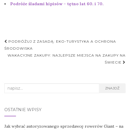
Podróże śladami hipisów – tętno lat 60. i 70.
Nawigacja
PODRÓŻUJ Z ZASADĄ: EKO-TURYSTYKA A OCHRONA
postu
ŚRODOWISKA
WAKACYJNE ZAKUPY: NAJLEPSZE MIEJSCA NA ZAKUPY NA
ŚWIECIE
Search
ZNAJDŹ
for:
OSTATNIE WPISY
Jak wybrać autoryzowanego sprzedawcę rowerów Giant – na