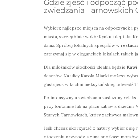
Gdzie zjeść i odpocząć 
zwiedzania Tarnowskich 
Wybierz najlepsze miejsca na odpoczynek i 
miasta, szczególnie wokół Rynku i deptaku K
dania. Spróbuj lokalnych specjałów w
restaur
zatrzymaj się w eleganckich lokalach takich j
Dla miłośników słodkości idealna będzie
Kawi
deserów. Na ulicy Karola Miarki możesz wyb
gustujesz w kuchni meksykańskiej, odwiedź
T
Po intensywnym zwiedzaniu zasłużony relaks
przy fontannie lub na placu zabaw z dziećmi
Starych Tarnowicach, który zachwyca malown
Jeśli chcesz skorzystać z natury, wybierz się
otoczeniu przyrody, a zimą spotkasz morsów.