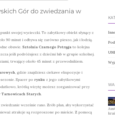
skich Gór do zwiedzania w
KA
Inn
unkt swojej wycieczki. To zabytkowy obiekt słynący z
ło 90 minut i odbywa się zarówno pieszo, jak i łodzią.
Pod
godne obuwie.
Sztolnia Czarnego Pstrąga
to kolejna
UNE
zcza jeśli podróżujesz z dziećmi lub w grupie szkolnej.
ziami, trwający około 45 minut z przewodnikiem.
Wyj
Parowych
, gdzie znajdziesz ciekawe ekspozycje i
 sezonie. Spacer po
rynku
z jego zabytkowymi
WA
Dodatkowo, krótką wizytę możesz zorganizować przy
w
Tarnowicach Starych
.
c zwiedzanie wcześnie rano. Zrób plan, aby wykorzystać
Aus
onieważ atrakcje są rozproszone po mieście. Z pomocą
kra