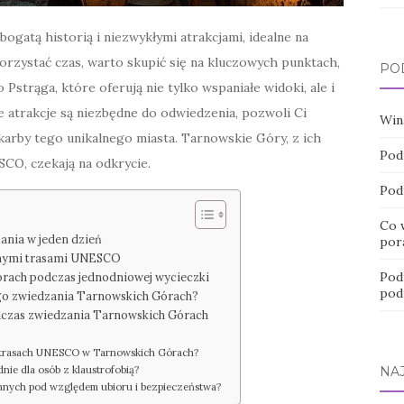
ogatą historią i niezwykłymi atrakcjami, idealne na
rzystać czas, warto skupić się na kluczowych punktach,
PO
 Pstrąga, które oferują nie tylko wspaniałe widoki, ale i
e atrakcje są niezbędne do odwiedzenia, pozwoli Ci
Win
karby tego unikalnego miasta. Tarnowskie Góry, z ich
Pod
CO, czekają na odkrycie.
Pod
Co 
ania w jeden dzień
por
mnymi trasami UNESCO
Pod
órach podczas jednodniowej wycieczki
pod
go zwiedzania Tarnowskich Górach?
odczas zwiedzania Tarnowskich Górach
h trasach UNESCO w Tarnowskich Górach?
ie dla osób z klaustrofobią?
NA
emnych pod względem ubioru i bezpieczeństwa?