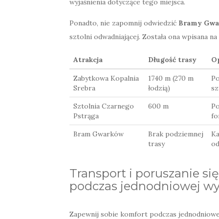
wyjaśnienia dotyczące tego miejsca.
Ponadto, nie zapomnij odwiedzić
Bramy Gwa
sztolni odwadniającej. Została ona wpisana na
Atrakcja
Długość trasy
O
Zabytkowa Kopalnia
1740 m (270 m
Po
Srebra
łodzią)
sz
Sztolnia Czarnego
600 m
Po
Pstrąga
fo
Bram Gwarków
Brak podziemnej
Ka
trasy
od
Transport i poruszanie si
podczas jednodniowej wy
Zapewnij sobie komfort podczas jednodniowej