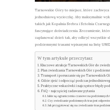
Tarnowskie Góry to miejsce, które zachwyca b
jednodniową wycieczkę. Aby maksymalnie wyko
takich jak Kopalnia Srebra i Sztolnia Czarnego
fascynujące doświadczenia. Zrozumienie, któr
zaplanować dzień tak, aby odkryć wszystkie s
podziemnymi trasami wpisanymi na listę UNES
W tym artykule przeczytasz
Kluczowe atrakcje Tarnowskich Gór do zwiedz
Plan zwiedzania Tarnowskich Gór z podzie
Transport i poruszanie się po Tarnowskich G
Gdzie zjeść i odpocząć podczas jednodniowe
Praktyczne wskazówki i najczęstsze błędy p
FAQ – najczęściej zadawane pytania
Jakie są ograniczenia czasowe na podziemnyc
Czy zwiedzanie podziemnych tras jest odpowiedn
Jak przygotować się na zwiedzanie tras podzi