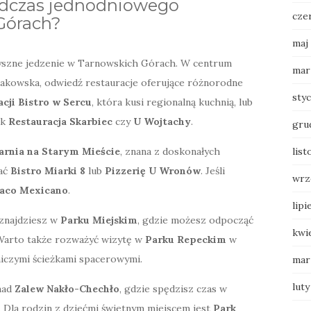
podczas jednodniowego
cze
Górach?
maj
pyszne jedzenie w Tarnowskich Górach. W centrum
mar
rakowska, odwiedź restauracje oferujące różnorodne
sty
acji Bistro w Sercu
, która kusi regionalną kuchnią, lub
ak
Restauracja Skarbiec
czy
U Wojtachy
.
gru
arnia na Starym Mieście
, znana z doskonałych
list
rać
Bistro Miarki 8
lub
Pizzerię U Wronów
. Jeśli
wrz
aco Mexicano
.
lipi
 znajdziesz w
Parku Miejskim
, gdzie możesz odpocząć
kwi
. Warto także rozważyć wizytę w
Parku Repeckim
w
iczymi ścieżkami spacerowymi.
mar
luty
 nad
Zalew Nakło-Chechło
, gdzie spędzisz czas w
 Dla rodzin z dziećmi świetnym miejscem jest
Park