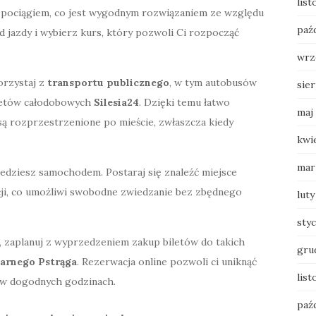
lis
ć pociągiem, co jest wygodnym rozwiązaniem ze względu
paź
d jazdy i wybierz kurs, który pozwoli Ci rozpocząć
.
wrz
orzystaj z
transportu publicznego
, w tym autobusów
sie
iletów całodobowych
Silesia24
. Dzięki temu łatwo
maj
są rozprzestrzenione po mieście, zwłaszcza kiedy
kwi
mar
jedziesz samochodem. Postaraj się znaleźć miejsce
cji, co umożliwi swobodne zwiedzanie bez zbędnego
luty
sty
e, zaplanuj z wyprzedzeniem zakup biletów do takich
gru
zarnego Pstrąga
. Rezerwacja online pozwoli ci uniknąć
list
a w dogodnych godzinach.
paź