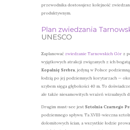
przewodnika dostosujesz kolejność zwiedzani
produktywnym.
Plan zwiedzania Tarnows
UNESCO
Zaplanować
zwiedzanie Tarnowskich Gór
z p
wyjątkowych atrakcji związanych z ich bogatą
Kopalnię Srebra
, jedyną w Polsce podziemną 
łodzią po jej podziemnych korytarzach — okoł
szybem sięga głębokości 40 m. To doświadcze
ale także niesamowitych wrażeń wizualnych dz
Drugim must-see jest
Sztolnia Czarnego Ps
podziemnego spływu. Ta XVIII-wieczna sztoln
dolomitowych ścian, a wszystkie łodzie prowa