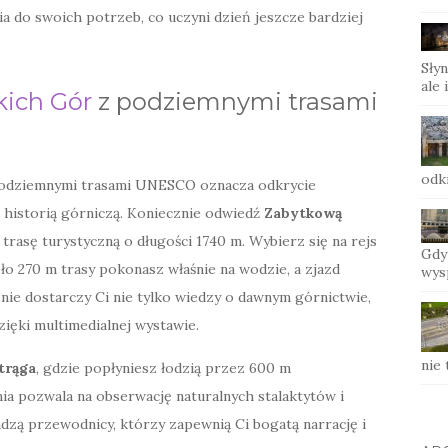
a do swoich potrzeb, co uczyni dzień jeszcze bardziej
Słyn
ale 
kich Gór
z podziemnymi trasami
odk
odziemnymi trasami UNESCO oznacza odkrycie
 historią górniczą. Koniecznie odwiedź
Zabytkową
trasę turystyczną o długości 1740 m. Wybierz się na rejs
Gdy
o 270 m trasy pokonasz właśnie na wodzie, a zjazd
wys
nie dostarczy Ci nie tylko wiedzy o dawnym górnictwie,
ięki multimedialnej wystawie.
nie
trąga
, gdzie popłyniesz łodzią przez 600 m
ia pozwala na obserwację naturalnych stalaktytów i
dzą przewodnicy, którzy zapewnią Ci bogatą narrację i