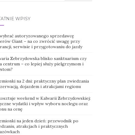
TATNIE WPISY
 wybrać autoryzowanego sprzedawcę
erów Giant – na co zwrócić uwagę przy
ancji, serwisie i przygotowaniu do jazdy
waria Zebrzydowska blisko sanktuarium czy
a centrum – co lepiej służy pielgrzymom i
ystom?
emionki na 2 dni: praktyczny plan zwiedzania
ezerwacją, dojazdem i atrakcjami regionu
 kosztuje weekend w Kalwarii Zebrzydowskiej:
tyczne wydatki i wpływ wyboru noclegu oraz
onu na cenę
emionki na jeden dzień: przewodnik po
dzaniu, atrakcjach i praktycznych
azówkach