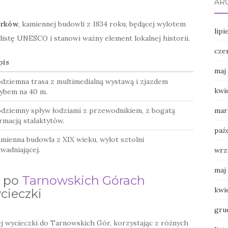
AR
rków
, kamiennej budowli z 1834 roku, będącej wylotem
lipi
 listę UNESCO i stanowi ważny element lokalnej historii.
cze
pis
maj
dziemna trasa z multimedialną wystawą i zjazdem
kwi
ybem na 40 m.
dziemny spływ łodziami z przewodnikiem, z bogatą
mar
rmacją stalaktytów.
paź
mienna budowla z XIX wieku, wylot sztolni
wadniającej.
wrz
maj
ę po
Tarnowskich Górach
kwi
cieczki
gru
 wycieczki do Tarnowskich Gór, korzystając z różnych