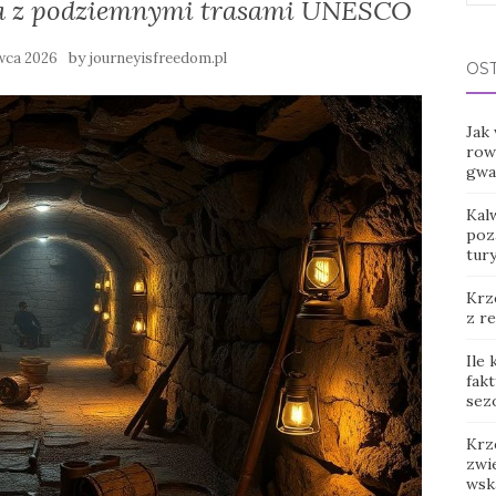
ia z podziemnymi trasami UNESCO
for:
by
wca 2026
journeyisfreedom.pl
OS
Jak
row
gwar
Kal
poz
tur
Krz
z r
Ile
fak
sez
Krz
zwie
wsk