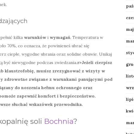
nek.
paź
cze
dzających
maj
pełnić kilka
warunków
i
wymagań
. Temperatura w
mar
oło 70%, co oznacza, że powinieneś ubrać się
sty
rz ciepłe, wygodne ubrania oraz solidne obuwie. Unikaj
ogą być niewygodne podczas zwiedzania.
r>Jeżeli cierpisz
gru
b klaustrofobię, musisz zrezygnować z wizyty w
lis
my zdrowotne związane z warunkami panującymi pod
iązany do noszenia hełmu ochronnego oraz
wrz
 pomoże zapewnić komfort i bezpieczeństwo.
lip
 zawsze słuchać wskazówek przewodnika.
kwi
kopalnię soli
Bochnia
?
mar