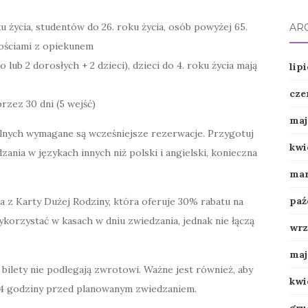
u życia, studentów do 26. roku życia, osób powyżej 65.
AR
ościami z opiekunem
 lub 2 dorosłych + 2 dzieci), dzieci do 4. roku życia mają
lip
cze
przez 30 dni (5 wejść)
maj
olnych wymagane są wcześniejsze rezerwacje. Przygotuj
kwi
zania w językach innych niż polski i angielski, konieczna
mar
paź
 z Karty Dużej Rodziny, która oferuje 30% rabatu na
ykorzystać w kasach w dniu zwiedzania, jednak nie łączą
wrz
maj
 bilety nie podlegają zwrotowi. Ważne jest również, aby
kwi
24 godziny przed planowanym zwiedzaniem.