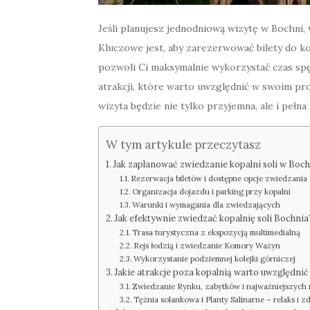
Jeśli planujesz jednodniową wizytę w Bochni,
Kluczowe jest, aby zarezerwować bilety do ko
pozwoli Ci maksymalnie wykorzystać czas spę
atrakcji, które warto uwzględnić w swoim pr
wizyta będzie nie tylko przyjemna, ale i pełn
W tym artykule przeczytasz
Jak zaplanować zwiedzanie kopalni soli w Boch
Rezerwacja biletów i dostępne opcje zwiedzania
Organizacja dojazdu i parking przy kopalni
Warunki i wymagania dla zwiedzających
Jak efektywnie zwiedzać kopalnię soli Bochnia
Trasa turystyczna z ekspozycją multimedialną
Rejs łodzią i zwiedzanie Komory Ważyn
Wykorzystanie podziemnej kolejki górniczej
Jakie atrakcje poza kopalnią warto uwzględn
Zwiedzanie Rynku, zabytków i najważniejszych m
Tężnia solankowa i Planty Salinarne – relaks i z