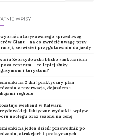
TATNIE WPISY
 wybrać autoryzowanego sprzedawcę
erów Giant – na co zwrócić uwagę przy
rancji, serwisie i przygotowaniu do jazdy
waria Zebrzydowska blisko sanktuarium
 poza centrum – co lepiej służy
lgrzymom i turystom?
emionki na 2 dni: praktyczny plan
edzania z rezerwacją, dojazdem i
akcjami regionu
 kosztuje weekend w Kalwarii
rzydowskiej: faktyczne wydatki i wpływ
oru noclegu oraz sezonu na cenę
emionki na jeden dzień: przewodnik po
edzaniu, atrakcjach i praktycznych