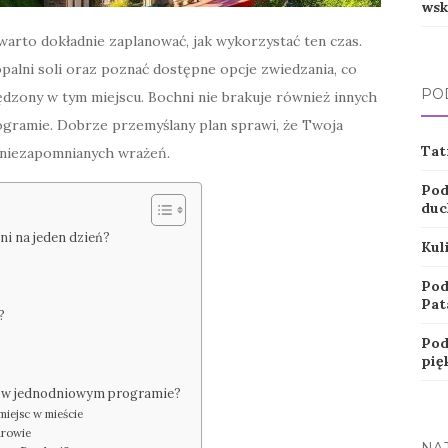
wsk
 warto dokładnie zaplanować, jak wykorzystać ten czas.
palni soli oraz poznać dostępne opcje zwiedzania, co
PO
dzony w tym miejscu. Bochni nie brakuje również innych
ogramie. Dobrze przemyślany plan sprawi, że Twoja
Tat
a niezapomnianych wrażeń.
Pod
duc
ni na jeden dzień?
Kul
Pod
Pat
?
Pod
pię
ić w jednodniowym programie?
iejsc w mieście
drowie