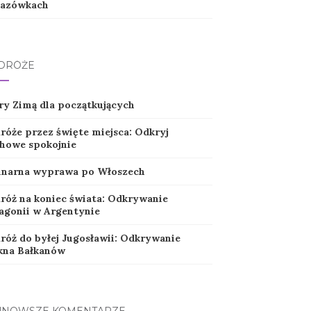
azówkach
DRÓŻE
ry Zimą dla początkujących
róże przez święte miejsca: Odkryj
howe spokojnie
inarna wyprawa po Włoszech
róż na koniec świata: Odkrywanie
agonii w Argentynie
róż do byłej Jugosławii: Odkrywanie
kna Bałkanów