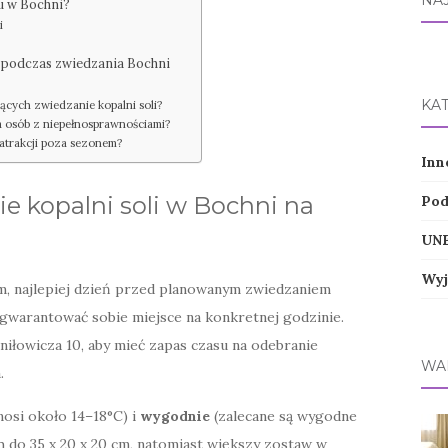
NA
u w Bochni?
i
ąć podczas zwiedzania Bochni
KA
ących zwiedzanie kopalni soli?
a osób z niepełnosprawnościami?
 atrakcji poza sezonem?
Inn
e kopalni soli w Bochni na
Pod
UNE
Wyj
, najlepiej dzień przed planowanym zwiedzaniem
zagwarantować sobie miejsce na konkretnej godzinie.
aniłowicza 10, aby mieć zapas czasu na odebranie
WA
.
osi około 14–18°C) i
wygodnie
(zalecane są wygodne
h do 35 x 20 x 20 cm, natomiast większy zostaw w