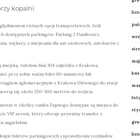
gru
przy kopalni
lis
paź
lędnieniem różnych opcji transportowych. Jeśli
ch dostępnych parkingów: Parking 2 Daniłowicz,
wrz
żnia, większy, z miejscami dla aut osobowych, autokarów i
sie
maj
miejską. Autobus linii 304 odjeżdża z Krakowa,
kwi
 mieć przy sobie ważny bilet 60-minutowy lub
pociągiem aglomeracyjnym z Krakowa Głównego do stacji
mar
aceruj się około 250–300 metrów do wejścia.
lut
ieważ w okolicy zamku Żupnego dostępne są miejsca do
sty
e VIP serwis, który oferuje prywatny transfer z
gru
u angielskim.
lis
akupie biletów parkingowych i sprawdzeniu rozkładów