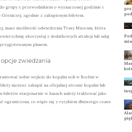
z do grupy z przewodnikiem o wyznaczonej godzinie i
prz
pod
b Górniczej, zgodnie z zakupionym biletem.
ej, masz możliwość odwiedzenia Trasy Muzeum, która
Pod
owierzchnię skorzystaj z dodatkowych atrakcji lub udaj
mia
j przygotowanym planem.
 opcje zwiedzania
Mar
kol
rantować sobie wejście do kopalni soli w Bochni w
ilety możesz zakupić na oficjalnej stronie kopalni lub
ins
 biletów stacjonarnie w kasach należy traktować jako
ć ograniczona, co wiąże się z ryzykiem dłuższego czasu
Ala
pię