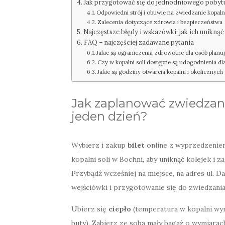
Jak przygotować się do jednodniowego pobyt
Odpowiedni strój i obuwie na zwiedzanie kopaln
Zalecenia dotyczące zdrowia i bezpieczeństwa
Najczęstsze błędy i wskazówki, jak ich unikn
FAQ – najczęściej zadawane pytania
Jakie są ograniczenia zdrowotne dla osób planuj
Czy w kopalni soli dostępne są udogodnienia dl
Jakie są godziny otwarcia kopalni i okolicznych
Jak zaplanować zwiedzani
jeden dzień?
Wybierz i zakup
bilet
online z wyprzedzeniem
kopalni soli w Bochni, aby uniknąć kolejek i 
Przybądź wcześniej na miejsce, na adres ul. D
wejściówki i przygotowanie się do zwiedzania
Ubierz się
ciepło
(temperatura w kopalni wyn
buty). Zabierz ze sobą mały bagaż o wymiarac