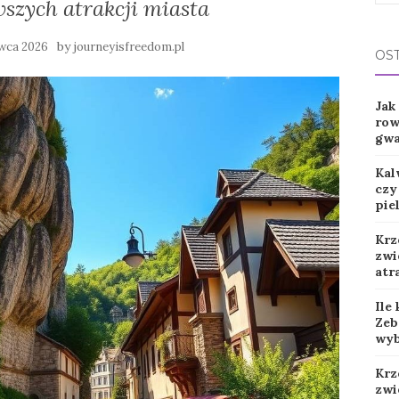
wszych atrakcji miasta
for:
by
rwca 2026
journeyisfreedom.pl
OS
Jak
row
gwa
Kal
czy
pie
Krz
zwi
atr
Ile
Zeb
wyb
Krz
zwi