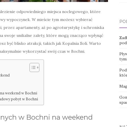
nalezienie odpowiedniego miejsca noclegowego, które
owy wypoczynek. W mieście tym możesz wybierać
PO
i, przez apartamenty, aż po agroturystykę i schroniska
a swoje unikalne zalety, które mogą znacząco wpłynąć
Zadb
pod
z być blisko atrakcji, takich jak Kopalnia Soli. Warto
maksymalnie wykorzystać swój czas w Bochni.
Pływ
tym
Pod
któ
ekend
Mag
 na weekend w Bochni
Gon
ndowy pobyt w Bochni
spa
pnych w Bochni na weekend