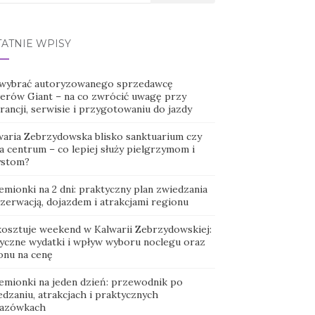
TATNIE WPISY
 wybrać autoryzowanego sprzedawcę
erów Giant – na co zwrócić uwagę przy
ancji, serwisie i przygotowaniu do jazdy
waria Zebrzydowska blisko sanktuarium czy
a centrum – co lepiej służy pielgrzymom i
ystom?
emionki na 2 dni: praktyczny plan zwiedzania
ezerwacją, dojazdem i atrakcjami regionu
 kosztuje weekend w Kalwarii Zebrzydowskiej:
tyczne wydatki i wpływ wyboru noclegu oraz
onu na cenę
emionki na jeden dzień: przewodnik po
dzaniu, atrakcjach i praktycznych
azówkach