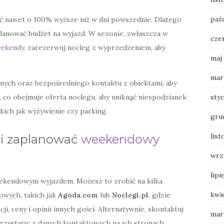
paź
 nawet o 100% wyższe niż w dni powszednie. Dlatego
lanować budżet na wyjazd. W sezonie, zwłaszcza w
cze
ekendy
, zarezerwuj nocleg z wyprzedzeniem, aby
maj
mar
nych oraz bezpośredniego kontaktu z obiektami, aby
 co obejmuje oferta noclegu, aby uniknąć niespodzianek
sty
ich jak wyżywienie czy parking.
gru
list
 i zaplanować
weekendowy
wrz
lipi
eekendowym wyjazdem. Możesz to zrobić na kilka
kwi
owych, takich jak
Agoda.com
lub
Noclegi.pl
, gdzie
i, ceny i opinii innych gości. Alternatywnie, skontaktuj
mar
orzystając z danych kontaktowych na ich stronach