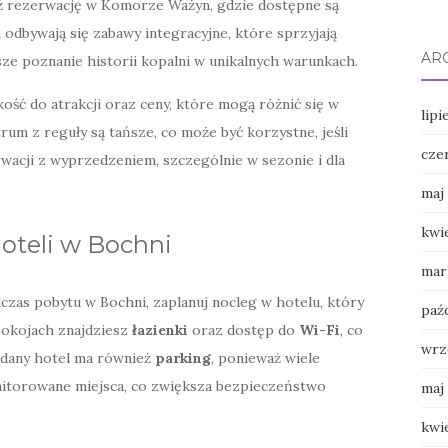
ż rezerwację w Komorze Ważyn, gdzie dostępne są
odbywają się zabawy integracyjne, które sprzyjają
AR
ze poznanie historii kopalni w unikalnych warunkach.
ość do atrakcji oraz ceny, które mogą różnić się w
lipi
ntrum z reguły są tańsze, co może być korzystne, jeśli
cze
wacji z wyprzedzeniem, szczególnie w sezonie i dla
maj
kwi
oteli w Bochni
mar
zas pobytu w Bochni, zaplanuj nocleg w hotelu, który
paź
pokojach znajdziesz
łazienki
oraz dostęp do
Wi-Fi
, co
wrz
y dany hotel ma również
parking
, ponieważ wiele
nitorowane miejsca, co zwiększa bezpieczeństwo
maj
kwi