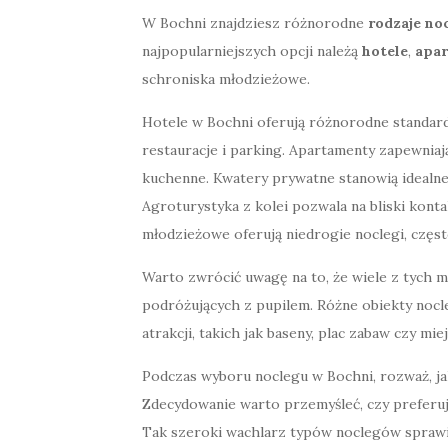
W Bochni znajdziesz różnorodne
rodzaje no
najpopularniejszych opcji należą
hotele
,
apa
schroniska młodzieżowe.
Hotele w Bochni oferują różnorodne standard
restauracje i parking. Apartamenty zapewnia
kuchenne. Kwatery prywatne stanowią idealne
Agroturystyka z kolei pozwala na bliski konta
młodzieżowe oferują niedrogie noclegi, częst
Warto zwrócić uwagę na to, że wiele z tych mi
podróżujących z pupilem. Różne obiekty no
atrakcji, takich jak baseny, plac zabaw czy mie
Podczas wyboru noclegu w Bochni, rozważ, jak
Zdecydowanie warto przemyśleć, czy preferuj
Tak szeroki wachlarz typów noclegów sprawia,