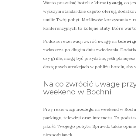
Warto poszukać hoteli z
klimatyzacją
, co je
wyższym standardzie często oferują dodatkowe
umilić Twój pobyt. Możliwość korzystania z re
konferencyjnych to kolejne atuty, które wart
Podczas rezerwacji zwróć uwagę na
telewizj
zwłaszcza po długim dniu zwiedzania. Dodatk
czy grille, mogą być przydatne, jeśli planuje
dostępnych atrakcjach w pobliżu hotelu, aby
Na co zwrócić uwagę przy
weekend w Bochni
Przy rezerwacji
noclegu
na weekend w Bochn
parkingu, telewizji oraz internetu. To pods
jakość Twojego pobytu. Sprawdź także opinie
niespodzianek.