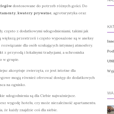
NA
clegów
dostosowane do potrzeb różnych gości. Do
rtamenty
,
kwatery prywatne
, agroturystyka oraz
KA
y, często z dodatkowymi udogodnieniami, takimi jak
ją większą przestrzeń i często wyposażone są w aneksy
Inn
 rozwiązanie dla osób szukających intymnej atmosfery.
Pod
kt z przyrodą i lokalnymi tradycjami, a schroniska
o w grupie.
UNE
ejsc akceptuje zwierzęta, co jest istotne dla
Wyj
clegowe mogą również oferować dostęp do dodatkowych
jsca na ognisko.
WA
ie udogodnienia są dla Ciebie najważniejsze.
esz wygodę hotelu, czy może niezależność apartamentu.
 że każdy znajdzie coś dla siebie.