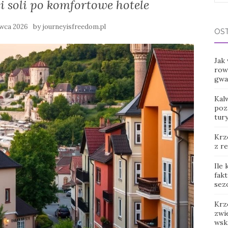
i soli po komfortowe hotele
for:
by
rwca 2026
journeyisfreedom.pl
OS
Jak
row
gwar
Kal
poz
tur
Krz
z r
Ile
fak
sez
Krz
zwie
wsk