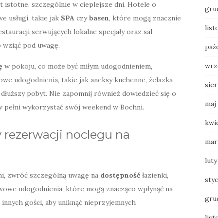
st istotne, szczególnie w cieplejsze dni. Hotele o
gru
 usługi, takie jak
SPA
czy
basen
, które mogą znacznie
lis
stauracji serwujących lokalne specjały oraz sal
o wziąć pod uwagę.
paź
wrz
ę
w pokoju, co może być miłym udogodnieniem,
owe udogodnienia, takie jak aneksy kuchenne, żelazka
sie
sz dłuższy pobyt. Nie zapomnij również dowiedzieć się o
maj
 w pełni wykorzystać swój weekend w Bochni.
kwi
 rezerwacji noclegu na
mar
luty
i, zwróć szczególną uwagę na
dostępność
łazienki,
sty
tawowe udogodnienia, które mogą znacząco wpłynąć na
gru
 innych gości, aby uniknąć nieprzyjemnych
list