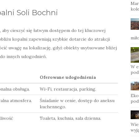
Mar
kol
alni Soli Bochni
 aby cieszyć się łatwym dostępem do tej kluczowej
mił
bliżu kopalni zapewniają szybkie dotarcie do atrakcji
ić uwagę na lokalizację, gdyż obiekty usytuowane bliżej
 do innych udogodnień.
W e
pod
Oferowane udogodnienia
nalna obsługa.
Wi-Fi, restauracja, parking.
Eko
alna atmosfera.
Śniadanie w cenie, dostęp do aneksu
pod
kuchennego.
liwość
Toaleta, kuchnia, sala dzienna.
Wiel
wyj