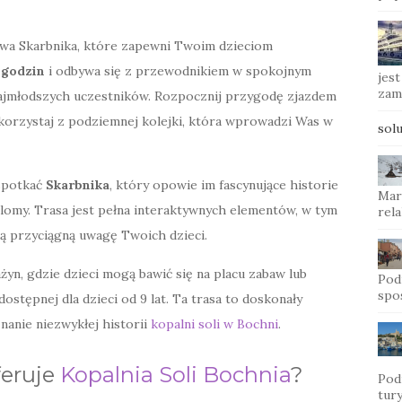
wa Skarbnika, które zapewni Twoim dzieciom
 godzin
i odbywa się z przewodnikiem w spokojnym
jes
zam
najmłodszych uczestników. Rozpocznij przygodę zjazdem
skorzystaj z podziemnej kolejki, która wprowadzi Was w
solu
 spotkać
Skarbnika
, który opowie im fascynujące historie
Mar
lomy. Trasa jest pełna interaktywnych elementów, w tym
rel
ią przyciągną uwagę Twoich dzieci.
yn, gdzie dzieci mogą bawić się na placu zabaw lub
Pod
spo
dostępnej dla dzieci od 9 lat. Ta trasa to doskonały
nanie niezwykłej historii
kopalni soli w Bochni
.
feruje
Kopalnia Soli Bochnia
?
Pod
tury