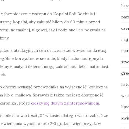
list
 zabezpieczenie wstępu do Kopalni Soli Bochnia i
paź
 stronę kopalni, aby zakupić bilety do 60 minut przed
cze
sji normalnej, ulgowej, jak i rodzinnej, co pozwala na
ziny.
maj
ystać z atrakcyjnych cen oraz zarezerwować konkretną
mar
ególnie korzystne w sezonie, kiedy liczba dostępnych
sty
odziny z małymi dziećmi mogą zabrać nosidełka, natomiast
gru
ach.
list
b chcesz wynająć przewodnika na wyłączność, konieczna
na lub e-mailowa. Sprawdzić także możesz dostępność
wrz
karbnika”, które
cieszy się dużym zainteresowaniem
.
lipi
u biletu o wartości „0” w kasie, dlatego warto zabrać ze
kwi
 zwiedzania wynosi około 2-3 godzin, więc przyjdź w