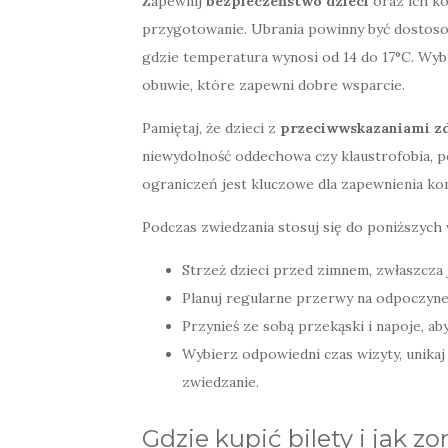
Zapewnij
bezpieczeństwo dzieci
oraz ich ko
przygotowanie. Ubrania powinny być dostoso
gdzie temperatura wynosi od 14 do 17°C. Wyb
obuwie, które zapewni dobre wsparcie.
Pamiętaj, że dzieci z
przeciwwskazaniami z
niewydolność oddechowa czy klaustrofobia, p
ograniczeń jest kluczowe dla zapewnienia ko
Podczas zwiedzania stosuj się do poniższych
Strzeż dzieci przed zimnem, zwłaszcza j
Planuj regularne przerwy na odpoczynek
Przynieś ze sobą przekąski i napoje, a
Wybierz odpowiedni czas wizyty, unikaj
zwiedzanie.
Gdzie kupić bilety i jak 