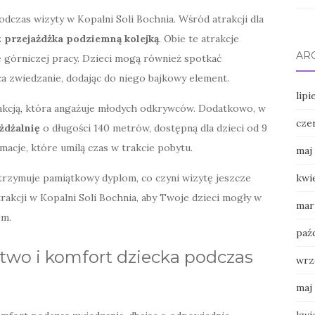
czas wizyty w Kopalni Soli Bochnia. Wśród atrakcji dla
z
przejażdżka podziemną kolejką
. Obie te atrakcje
AR
 górniczej pracy. Dzieci mogą również spotkać
ca zwiedzanie, dodając do niego bajkowy element.
lipi
trakcją, która angażuje młodych odkrywców. Dodatkowo, w
cze
żdżalnię
o długości 140 metrów, dostępną dla dzieci od 9
macje, które umilą czas w trakcie pobytu.
maj
rzymuje pamiątkowy dyplom, co czyni wizytę jeszcze
kwi
rakcji w Kopalni Soli Bochnia, aby Twoje dzieci mogły w
mar
em.
paź
two i komfort dziecka podczas
wrz
maj