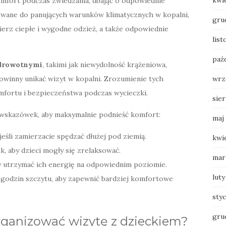
kwi
mfort podczas zwiedzania, dbając o odpowiednie
wane do panujących warunków klimatycznych w kopalni,
gru
ierz ciepłe i wygodne odzież, a także odpowiednie
lis
paź
drowotnymi
, takimi jak niewydolność krążeniowa,
owinny unikać wizyt w kopalni. Zrozumienie tych
wrz
mfortu i bezpieczeństwa podczas wycieczki.
sie
 wskazówek, aby maksymalnie podnieść komfort:
maj
eśli zamierzacie spędzać dłużej pod ziemią.
kwi
, aby dzieci mogły się zrelaksować.
mar
by utrzymać ich energię na odpowiednim poziomie.
luty
 godzin szczytu, aby zapewnić bardziej komfortowe
sty
gru
zorganizować wizytę z dzieckiem?