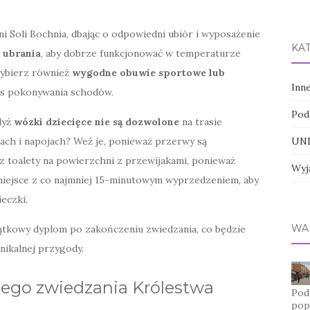
i Soli Bochnia, dbając o odpowiedni ubiór i wyposażenie
KA
 ubrania
, aby dobrze funkcjonować w temperaturze
Wybierz również
wygodne obuwie sportowe lub
Inn
as pokonywania schodów.
Pod
gdyż
wózki dziecięce nie są dozwolone
na trasie
ach i napojach? Weź je, ponieważ przerwy są
UNE
z toalety na powierzchni z przewijakami, ponieważ
Wyj
 miejsce z co najmniej 15-minutowym wyprzedzeniem, aby
eczki.
WA
miątkowy dyplom po zakończeniu zwiedzania, co będzie
nikalnej przygody.
nego zwiedzania Królestwa
Pod
pop