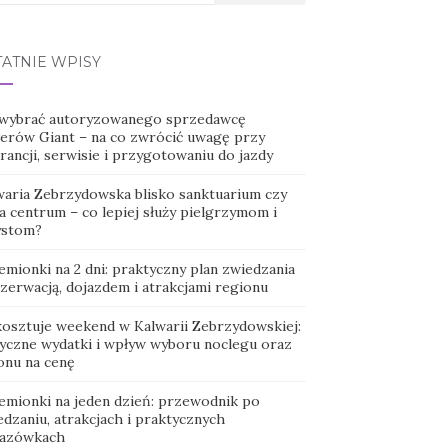
TATNIE WPISY
 wybrać autoryzowanego sprzedawcę
erów Giant – na co zwrócić uwagę przy
ancji, serwisie i przygotowaniu do jazdy
waria Zebrzydowska blisko sanktuarium czy
a centrum – co lepiej służy pielgrzymom i
ystom?
emionki na 2 dni: praktyczny plan zwiedzania
ezerwacją, dojazdem i atrakcjami regionu
 kosztuje weekend w Kalwarii Zebrzydowskiej:
tyczne wydatki i wpływ wyboru noclegu oraz
onu na cenę
emionki na jeden dzień: przewodnik po
dzaniu, atrakcjach i praktycznych
azówkach