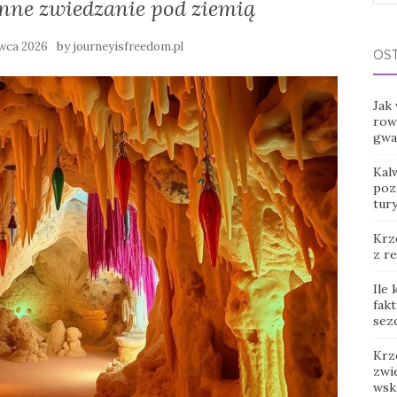
inne zwiedzanie pod ziemią
for:
by
rwca 2026
journeyisfreedom.pl
OS
Jak
row
gwar
Kal
poz
tur
Krz
z r
Ile
fak
sez
Krz
zwie
wsk