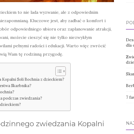
zieckiem to nie lada wyzwanie, ale z odpowiednim
ezapomnianą. Kluczowe jest, aby zadbać o komfort i
PO
obór odpowiedniego ubioru oraz zaplanowanie atrakcji,
ani, możecie cieszyć się nie tylko niezwykłym
Des
dla
lami pełnymi radości i edukacji. Warto więc zwrócić
atwią Wam tę rodzinną przygodę.
Zwi
dzi
Ska
 Kopalni Soli Bochnia z dzieckiem?
Berb
lestwa Skarbnika?
 Bochnia?
7 fa
ka podczas zwiedzania?
z dzieckiem?
odzinnego zwiedzania Kopalni
NA
?