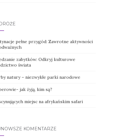
DRÓŻE
tynacje pełne przygód: Zawrotne aktywności
 odważnych
edzanie zabytków: Odkryj kulturowe
edzictwo świata
rby natury – niezwykłe parki narodowe
erowie- jak żyją, kim są?
scynujących miejsc na afrykańskim safari
JNOWSZE KOMENTARZE