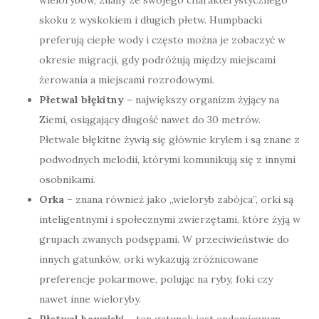
wielorybów, znany ze swojego charakterystycznego
skoku z wyskokiem i długich płetw. Humpbacki
preferują ciepłe wody i często można je zobaczyć w
okresie migracji, gdy podróżują między miejscami
żerowania a miejscami rozrodowymi.
Płetwal błękitny
– największy organizm żyjący na
Ziemi, osiągający długość nawet do 30 metrów.
Płetwale błękitne żywią się głównie krylem i są znane z
podwodnych melodii, którymi komunikują się z innymi
osobnikami.
Orka
– znana również jako „wieloryb zabójca”, orki są
inteligentnymi i społecznymi zwierzętami, które żyją w
grupach zwanych podsępami. W przeciwieństwie do
innych gatunków, orki wykazują zróżnicowane
preferencje pokarmowe, polując na ryby, foki czy
nawet inne wieloryby.