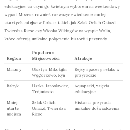
edukacyjne, co czyni go świetnym wyborem na weekendowy
wypad. Możesz również rozważyć zwiedzenie
mniej
utartych miejsc
w Polsce, takich jak Szlak Orlich Gniazd,
Twierdza Riese czy Wioska Wikingów na wyspie Wolin,
które oferują unikalne połączenie historii i przyrody.
Popularne
Region
Miejscowości
Atrakcje
Mazury
Olsztyn, Mikołajki,
Rejsy, spacery, relaks w
Węgorzewo, Ryn
przyrodzie
Bałtyk
Ustka, Jarosławiec,
Aquaparki, zajęcia
Trójmiasto
edukacyjne
Mniej
Szlak Orlich
Historia, przyroda,
utarte
Gniazd, Twierdza
unikalne doświadczenia
miejsca
Riese