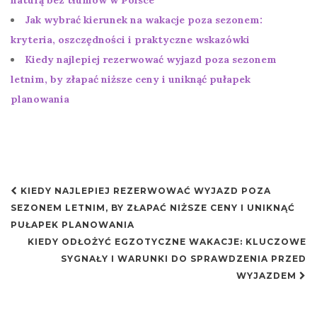
naturą bez tłumów w Polsce
Jak wybrać kierunek na wakacje poza sezonem:
kryteria, oszczędności i praktyczne wskazówki
Kiedy najlepiej rezerwować wyjazd poza sezonem
letnim, by złapać niższe ceny i uniknąć pułapek
planowania
Nawigacja
KIEDY NAJLEPIEJ REZERWOWAĆ WYJAZD POZA
postu
SEZONEM LETNIM, BY ZŁAPAĆ NIŻSZE CENY I UNIKNĄĆ
PUŁAPEK PLANOWANIA
KIEDY ODŁOŻYĆ EGZOTYCZNE WAKACJE: KLUCZOWE
SYGNAŁY I WARUNKI DO SPRAWDZENIA PRZED
WYJAZDEM