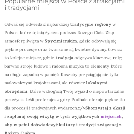
Popularne miejsca w Polsce z atrakcjami
i tradycjami
Odważ się odwiedzić najbardziej
tradycyjne regiony
w
Polsce, które tętnią życiem podczas Bożego Ciała. Złap
atmosferę święta w
Spycimierskim
, gdzie odbywają się
piękne procesje oraz tworzone są kwietne dywany. Łowicz
to kolejne miejsce, gdzie
tradycja
odgrywa kluczową rolę;
barwne stroje ludowe i radosna muzyka to elementy, które
na długo zapadną w pamięć. Kaszuby przyciągają nie tylko
malowniczymi krajobrazami, ale również
lokalnymi
obrzędami
, które wzbogacą Twój wyjazd o niepowtarzalne
przeżycia. Jeśli preferujesz góry, Podhale oferuje piękne tło
dla procesji i tradycyjnych wydarzeń.
r/>Skorzystaj z okazji
i zaplanuj swoją wizytę w tych wyjątkowych
miejscach
,
aby w pełni doświadczyć
kultury
i
tradycji
związanej z
Bożym Ciałem.