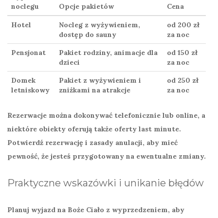
noclegu
Opcje pakietów
Cena
Hotel
Nocleg z wyżywieniem,
od 200 zł
dostęp do sauny
za noc
Pensjonat
Pakiet rodziny, animacje dla
od 150 zł
dzieci
za noc
Domek
Pakiet z wyżywieniem i
od 250 zł
letniskowy
zniżkami na atrakcje
za noc
Rezerwacje można dokonywać telefonicznie lub online, a
niektóre obiekty oferują także oferty last minute.
Potwierdź
rezerwację i zasady anulacji, aby mieć
pewność, że jesteś przygotowany na ewentualne zmiany.
Praktyczne wskazówki i unikanie błędów
Planuj wyjazd na
Boże Ciało
z wyprzedzeniem, aby