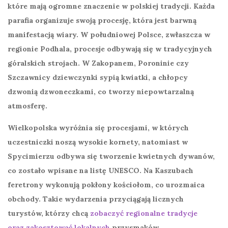
które mają ogromne znaczenie w polskiej tradycji. Każda
parafia organizuje swoją procesję, która jest barwną
manifestacją wiary. W południowej Polsce, zwłaszcza w
regionie Podhala, procesje odbywają się w tradycyjnych
góralskich strojach. W Zakopanem, Poroninie czy
Szczawnicy dziewczynki sypią
kwiatki
, a chłopcy
dzwonią dzwoneczkami, co tworzy niepowtarzalną
atmosferę.
Wielkopolska wyróżnia się procesjami, w których
uczestniczki noszą wysokie kornety, natomiast w
Spycimierzu odbywa się tworzenie
kwietnych dywanów
,
co zostało wpisane na listę UNESCO. Na Kaszubach
feretrony wykonują pokłony kościołom, co urozmaica
obchody. Takie wydarzenia przyciągają licznych
turystów, którzy chcą
zobaczyć regionalne tradycje
oraz zakosztować lokalnych
przysmaków.