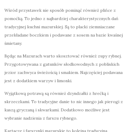
Wśród przystawek nie sposób pominąć również plińce z
pomoćką. To jedno z najbardziej charakterystycznych dań
tradycyjnej kuchni mazurskiej. Są to placki ziemniaczane
przekładane boczkiem i podawane z sosem na bazie kwaśnej
śmietany.
Będąc na Mazurach warto skosztować również zupy rybnej.
Przygotowywana z gatunków słodkowodnych z pobliskich
jezior zachwyca świeżością i smakiem. Najczęściej podawana
jest z dodatkiem warzyw i limonki.
Wyjątkową potrawą są również dzyndzałki z hrećką i
skrzeczkami. To tradycyjne danie to nic innego jak pierogi z
kaszą gryczaną i skwarkami. Dodatkowo możliwe jest
wybranie nadzienia z farszu rybnego.
Kartacze i farszynki mazurskie to kolejna tradycyjna