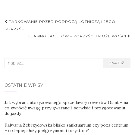
Nawigacja
PARKOWANIE PRZED PODRÓŻĄ LOTNICZĄ I JEGO
postu
KORZYŚCI
LEASING JACHTÓW – KORZYŚCI I MOŻLIWOŚCI
Search
ZNAJDŹ
for:
OSTATNIE WPISY
Jak wybrać autoryzowanego sprzedawcę rowerów Giant – na
co zwrócić uwagę przy gwarancji, serwisie i przygotowaniu
do jazdy
Kalwaria Zebrzydowska blisko sanktuarium czy poza centrum
– co lepiej służy pielgrzymom i turystom?