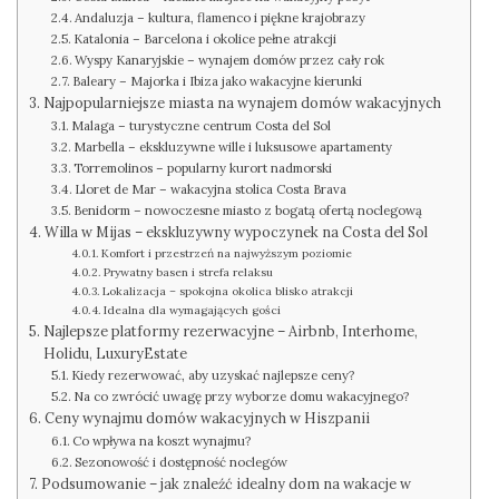
Andaluzja – kultura, flamenco i piękne krajobrazy
Katalonia – Barcelona i okolice pełne atrakcji
Wyspy Kanaryjskie – wynajem domów przez cały rok
Baleary – Majorka i Ibiza jako wakacyjne kierunki
Najpopularniejsze miasta na wynajem domów wakacyjnych
Malaga – turystyczne centrum Costa del Sol
Marbella – ekskluzywne wille i luksusowe apartamenty
Torremolinos – popularny kurort nadmorski
Lloret de Mar – wakacyjna stolica Costa Brava
Benidorm – nowoczesne miasto z bogatą ofertą noclegową
Willa w Mijas – ekskluzywny wypoczynek na Costa del Sol
Komfort i przestrzeń na najwyższym poziomie
Prywatny basen i strefa relaksu
Lokalizacja – spokojna okolica blisko atrakcji
Idealna dla wymagających gości
Najlepsze platformy rezerwacyjne – Airbnb, Interhome,
Holidu, LuxuryEstate
Kiedy rezerwować, aby uzyskać najlepsze ceny?
Na co zwrócić uwagę przy wyborze domu wakacyjnego?
Ceny wynajmu domów wakacyjnych w Hiszpanii
Co wpływa na koszt wynajmu?
Sezonowość i dostępność noclegów
Podsumowanie – jak znaleźć idealny dom na wakacje w