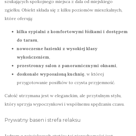
szukających spokojnego miejsca z dala od miejskiego
zgiełku. Obiekt składa się z kilku poziomów mieszkalnych,
które oferują:
kilka sypialni z komfortowymi łóżkami i dostępem
do tarasu
,
nowoczesne łazienki z wysokiej klasy
wykończeniem
,
przestronny salon z panoramicznymi oknami
,
doskonale wyposażoną kuchnię
, w której
przygotowanie posiłków to czysta przyjemność.
Całość utrzymana jest w eleganckim, ale przytulnym stylu,
który sprzyja wypoczynkowi i wspólnemu spędzaniu czasu.
Prywatny basen i strefa relaksu
Jednym z największych atutów tej nieruchomości jest