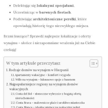
Delektując się
lokalnymi specjałami
.
Uczestnicząc w
barwnych fiestach
.
Podziwiając
architektoniczne perełki
, które
opowiadają historię tego niezwykłego miejsca.
Brzmi kusząco? Sprawdź najlepsze lokalizacje i oferty
wynajmu – słońce i niezapomniane wrażenia już na Ciebie
czekają!
W tym artykule przeczytasz
Rodzaje domów na wynajem w Hiszpanii
Apartamenty wakacyjne – komfort i wygoda
Wille na wynajem – luksusowe opcje z basenem
Najpopularniejsze regiony na wynajem domów
wakacyjnych
Costa del Sol – słoneczne wybrzeże z bogatą ofertą
nieruchomości
Costa Brava – malownicze plaże i urokliwe miasteczka
Costa Blanca – idealne miejsce na wakacyjny pobyt