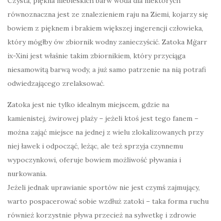
Czysta, piękna niebieskich barw woda dla niektórych
równoznaczna jest ze znalezieniem raju na Ziemi, kojarzy się
bowiem z pięknem i brakiem większej ingerencji człowieka,
który mógłby ów zbiornik wodny zanieczyścić. Zatoka Mġarr
ix-Xini jest właśnie takim zbiornikiem, który przyciąga
niesamowitą barwą wody, a już samo patrzenie na nią potrafi
odwiedzającego zrelaksować.
Zatoka jest nie tylko idealnym miejscem, gdzie na
kamienistej, żwirowej plaży – jeżeli ktoś jest tego fanem –
można zająć miejsce na jednej z wielu zlokalizowanych przy
niej ławek i odpocząć, leżąc, ale też sprzyja czynnemu
wypoczynkowi, oferuje bowiem możliwość pływania i
nurkowania.
Jeżeli jednak uprawianie sportów nie jest czymś zajmujący,
warto pospacerować sobie wzdłuż zatoki – taka forma ruchu
również korzystnie pływa przecież na sylwetkę i zdrowie