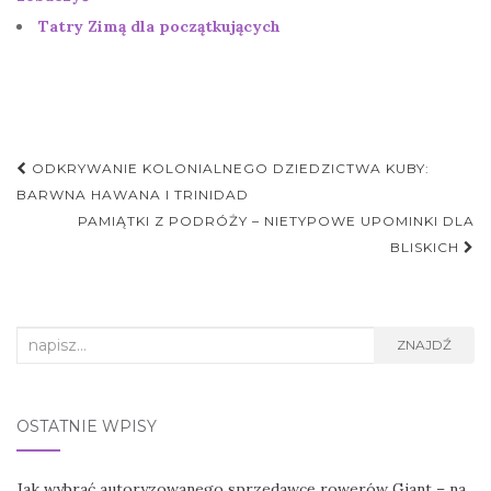
Tatry Zimą dla początkujących
Nawigacja
ODKRYWANIE KOLONIALNEGO DZIEDZICTWA KUBY:
postu
BARWNA HAWANA I TRINIDAD
PAMIĄTKI Z PODRÓŻY – NIETYPOWE UPOMINKI DLA
BLISKICH
Search
ZNAJDŹ
for:
OSTATNIE WPISY
Jak wybrać autoryzowanego sprzedawcę rowerów Giant – na