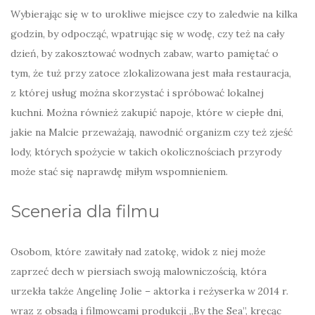
Wybierając się w to urokliwe miejsce czy to zaledwie na kilka
godzin, by odpocząć, wpatrując się w wodę, czy też na cały
dzień, by zakosztować wodnych zabaw, warto pamiętać o
tym, że tuż przy zatoce zlokalizowana jest mała restauracja,
z której usług można skorzystać i spróbować lokalnej
kuchni. Można również zakupić napoje, które w ciepłe dni,
jakie na Malcie przeważają, nawodnić organizm czy też zjeść
lody, których spożycie w takich okolicznościach przyrody
może stać się naprawdę miłym wspomnieniem.
Sceneria dla filmu
Osobom, które zawitały nad zatokę, widok z niej może
zaprzeć dech w piersiach swoją malowniczością, która
urzekła także Angelinę Jolie – aktorka i reżyserka w 2014 r.
wraz z obsadą i filmowcami produkcji „By the Sea”, kręcąc