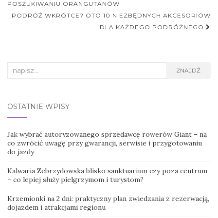
postu
POSZUKIWANIU ORANGUTANÓW
PODRÓŻ WKRÓTCE? OTO 10 NIEZBĘDNYCH AKCESORIÓW
DLA KAŻDEGO PODRÓŻNEGO
Search
ZNAJDŹ
for:
OSTATNIE WPISY
Jak wybrać autoryzowanego sprzedawcę rowerów Giant – na
co zwrócić uwagę przy gwarancji, serwisie i przygotowaniu
do jazdy
Kalwaria Zebrzydowska blisko sanktuarium czy poza centrum
– co lepiej służy pielgrzymom i turystom?
Krzemionki na 2 dni: praktyczny plan zwiedzania z rezerwacją,
dojazdem i atrakcjami regionu