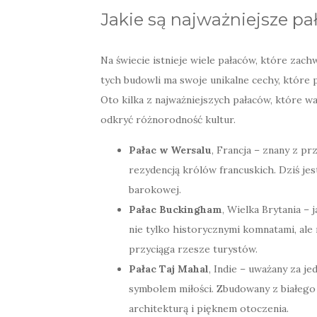
Jakie są najważniejsze pa
Na świecie istnieje wiele pałaców, które zach
tych budowli ma swoje unikalne cechy, które p
Oto kilka z najważniejszych pałaców, które w
odkryć różnorodność kultur.
Pałac w Wersalu
, Francja – znany z p
rezydencją królów francuskich. Dziś je
barokowej.
Pałac Buckingham
, Wielka Brytania – 
nie tylko historycznymi komnatami, al
przyciąga rzesze turystów.
Pałac Taj Mahal
, Indie – uważany za je
symbolem miłości. Zbudowany z białego
architekturą i pięknem otoczenia.