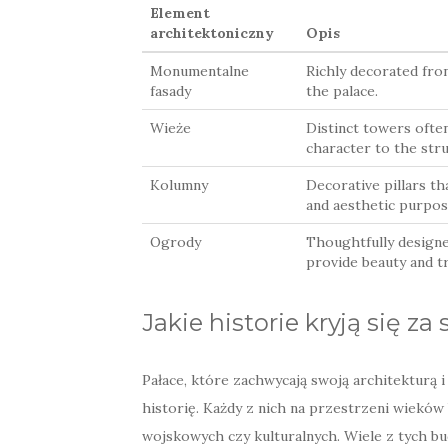
Element
architektoniczny
Opis
Monumentalne
Richly decorated fron
fasady
the palace.
Wieże
Distinct towers ofte
character to the stru
Kolumny
Decorative pillars tha
and aesthetic purpos
Ogrody
Thoughtfully design
provide beauty and tr
Jakie historie kryją się z
Pałace, które zachwycają swoją architekturą i
historię. Każdy z nich na przestrzeni wieków
wojskowych czy kulturalnych. Wiele z tych b