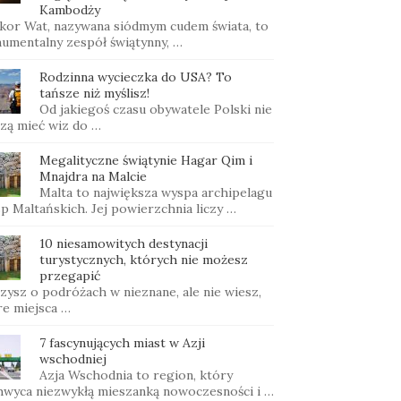
Kambodży
kor Wat, nazywana siódmym cudem świata, to
umentalny zespół świątynny, …
Rodzinna wycieczka do USA? To
tańsze niż myślisz!
Od jakiegoś czasu obywatele Polski nie
zą mieć wiz do …
Megalityczne świątynie Hagar Qim i
Mnajdra na Malcie
Malta to największa wyspa archipelagu
p Maltańskich. Jej powierzchnia liczy …
10 niesamowitych destynacji
turystycznych, których nie możesz
przegapić
zysz o podróżach w nieznane, ale nie wiesz,
re miejsca …
7 fascynujących miast w Azji
wschodniej
Azja Wschodnia to region, który
hwyca niezwykłą mieszanką nowoczesności i …