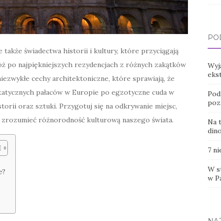
PO
 także świadectwa historii i kultury, które przyciągają
óż po najpiękniejszych rezydencjach z różnych zakątków
Wyj
eks
niezwykłe cechy architektoniczne, które sprawiają, że
estatycznych pałaców w Europie po egzotyczne cuda w
Pod
poz
torii oraz sztuki. Przygotuj się na odkrywanie miejsc,
ej zrozumieć różnorodność kulturową naszego świata.
Na 
din
7 n
W s
e?
w P