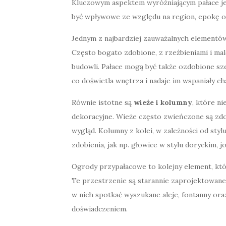
Kluczowym aspektem wyróżniającym pałace je
być wpływowe ze względu na region, epokę or
Jednym z najbardziej zauważalnych elementów
Często bogato zdobione, z rzeźbieniami i mal
budowli. Pałace mogą być także ozdobione s
co doświetla wnętrza i nadaje im wspaniały ch
Równie istotne są
wieże i kolumny
, które ni
dekoracyjne. Wieże często zwieńczone są zd
wygląd. Kolumny z kolei, w zależności od styl
zdobienia, jak np. głowice w stylu doryckim, 
Ogrody przypałacowe to kolejny element, któ
Te przestrzenie są starannie zaprojektowane
w nich spotkać wyszukane aleje, fontanny ora
doświadczeniem.