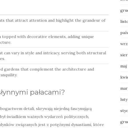
gru
ts that attract attention and highlight the grandeur of
lis
paź
n topped with decorative elements, adding unique
cture.
wrz
t can vary in style and intricacy, serving both structural
sie
es.
maj
ed gardens that complement the architecture and
anquility.
kwi
mar
a słynnymi pałacami?
luty
 bogactwem detali, skrywają niejedną fascynującą
sty
 był świadkiem ważnych wydarzeń politycznych,
gru
udynków związanych jest z potężnymi dynastiami, które