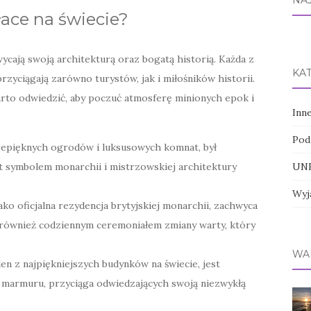
NA
łace na świecie?
wycają swoją architekturą oraz bogatą historią. Każda z
KA
rzyciągają zarówno turystów, jak i miłośników historii.
arto odwiedzić, aby poczuć atmosferę minionych epok i
Inn
Pod
rzepięknych ogrodów i luksusowych komnat, był
UNE
st symbolem monarchii i mistrzowskiej architektury
Wyj
jako oficjalna rezydencja brytyjskiej monarchii, zachwyca
e również codziennym ceremoniałem zmiany warty, który
WA
den z najpiękniejszych budynków na świecie, jest
 marmuru, przyciąga odwiedzających swoją niezwykłą