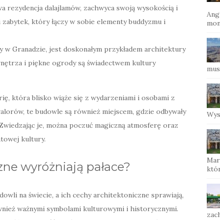
wa rezydencja dalajlamów, zachwyca swoją wysokością i
Ang
 zabytek, który łączy w sobie elementy buddyzmu i
mon
ny w Granadzie, jest doskonałym przykładem architektury
nętrza i piękne ogrody są świadectwem kultury
mus
ię, która blisko wiąże się z wydarzeniami i osobami z
walorów, te budowle są również miejscem, gdzie odbywały
Wys
. Zwiedzając je, można poczuć magiczną atmosferę oraz
towej kultury.
Mar
zne wyróżniają pałace?
któ
dowli na świecie, a ich cechy architektoniczne sprawiają,
ównież ważnymi symbolami kulturowymi i historycznymi.
zac