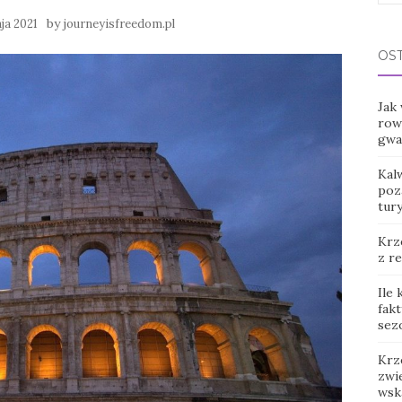
for:
by
ja 2021
journeyisfreedom.pl
OS
Jak
row
gwar
Kal
poz
tur
Krz
z r
Ile
fak
sez
Krz
zwie
wsk