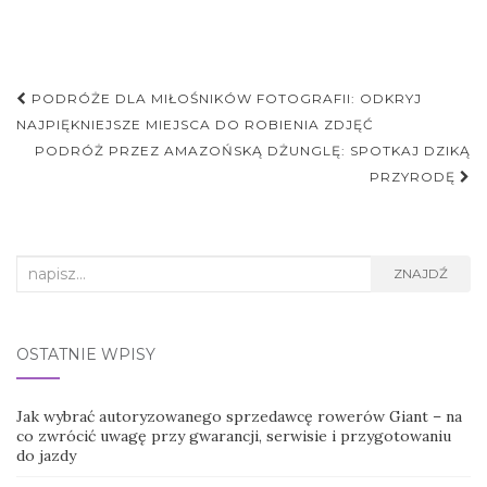
Nawigacja
PODRÓŻE DLA MIŁOŚNIKÓW FOTOGRAFII: ODKRYJ
postu
NAJPIĘKNIEJSZE MIEJSCA DO ROBIENIA ZDJĘĆ
PODRÓŻ PRZEZ AMAZOŃSKĄ DŻUNGLĘ: SPOTKAJ DZIKĄ
PRZYRODĘ
Search
ZNAJDŹ
for:
OSTATNIE WPISY
Jak wybrać autoryzowanego sprzedawcę rowerów Giant – na
co zwrócić uwagę przy gwarancji, serwisie i przygotowaniu
do jazdy