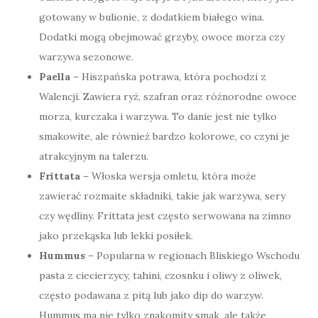
gotowany w bulionie, z dodatkiem białego wina.
Dodatki mogą obejmować grzyby, owoce morza czy
warzywa sezonowe.
Paella
– Hiszpańska potrawa, która pochodzi z
Walencji. Zawiera ryż, szafran oraz różnorodne owoce
morza, kurczaka i warzywa. To danie jest nie tylko
smakowite, ale również bardzo kolorowe, co czyni je
atrakcyjnym na talerzu.
Frittata
– Włoska wersja omletu, która może
zawierać rozmaite składniki, takie jak warzywa, sery
czy wędliny. Frittata jest często serwowana na zimno
jako przekąska lub lekki posiłek.
Hummus
– Popularna w regionach Bliskiego Wschodu
pasta z ciecierzycy, tahini, czosnku i oliwy z oliwek,
często podawana z pitą lub jako dip do warzyw.
Hummus ma nie tylko znakomity smak, ale także