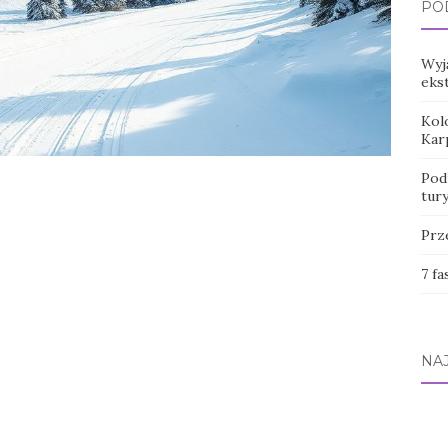
PO
Wyj
eks
Kol
Kar
Pod
tur
Prz
7 fa
NA