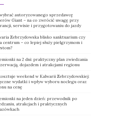
 wybrać autoryzowanego sprzedawcę
erów Giant – na co zwrócić uwagę przy
ancji, serwisie i przygotowaniu do jazdy
waria Zebrzydowska blisko sanktuarium czy
a centrum – co lepiej służy pielgrzymom i
ystom?
emionki na 2 dni: praktyczny plan zwiedzania
ezerwacją, dojazdem i atrakcjami regionu
 kosztuje weekend w Kalwarii Zebrzydowskiej:
tyczne wydatki i wpływ wyboru noclegu oraz
onu na cenę
emionki na jeden dzień: przewodnik po
dzaniu, atrakcjach i praktycznych
azówkach