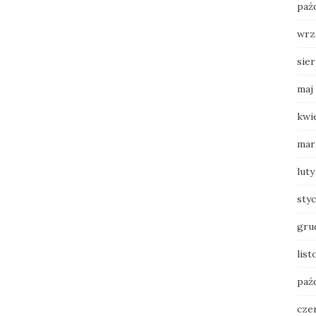
paź
wrz
sie
maj
kwi
mar
luty
sty
gru
list
paź
cze