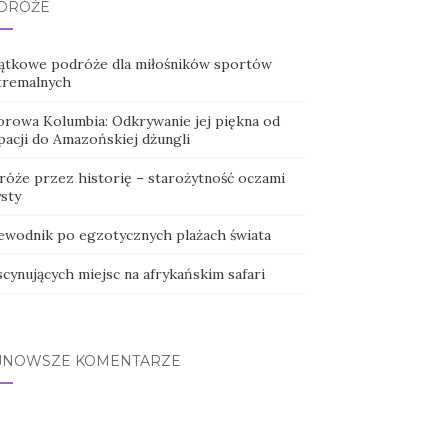
DRÓŻE
ątkowe podróże dla miłośników sportów
tremalnych
orowa Kolumbia: Odkrywanie jej piękna od
pacji do Amazońskiej dżungli
róże przez historię – starożytność oczami
ysty
ewodnik po egzotycznych plażach świata
scynujących miejsc na afrykańskim safari
JNOWSZE KOMENTARZE