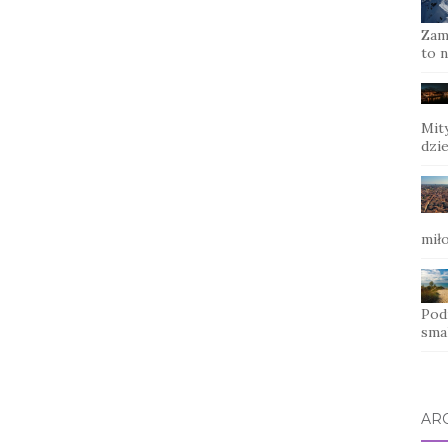
Zame
to n
Mit
dzi
mił
Pod
sma
AR