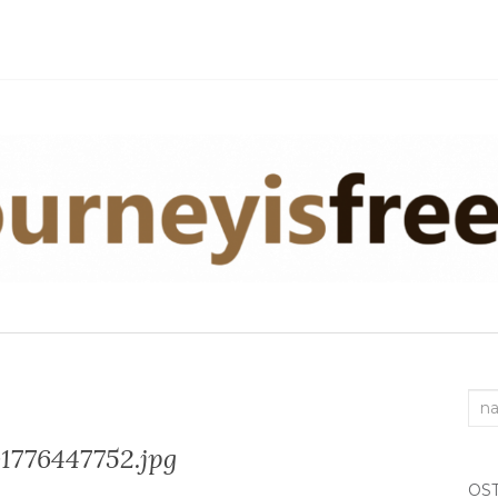
Sea
for:
1776447752.jpg
OS