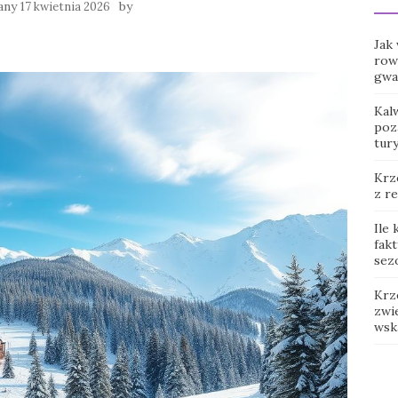
any
by
17 kwietnia 2026
Jak
row
gwar
Kal
poz
tur
Krz
z r
Ile
fak
sez
Krz
zwie
wsk