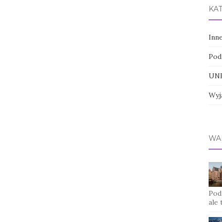
KA
Inn
Pod
UNE
Wyj
WA
Pod
ale