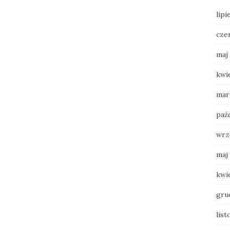
lipi
cze
maj
kwi
mar
paź
wrz
maj
kwi
gru
lis