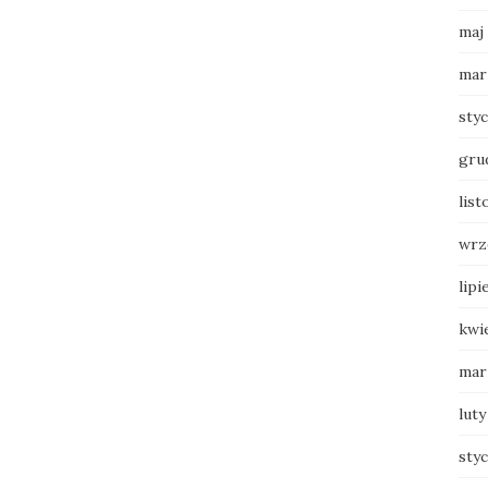
maj
mar
sty
gru
list
wrz
lipi
kwi
mar
luty
sty