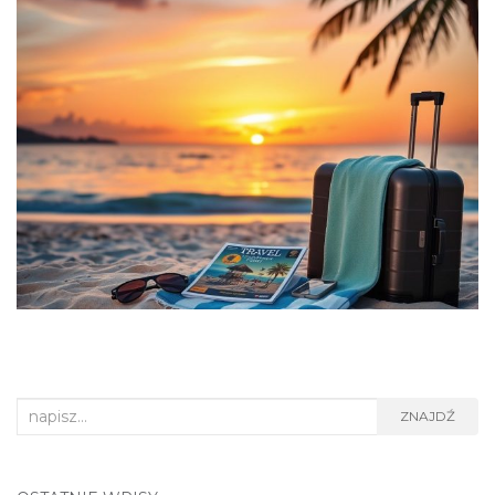
Search
ZNAJDŹ
for: