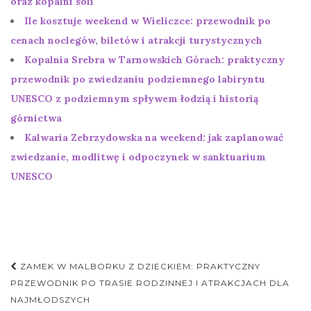
oraz kopalni soli
Ile kosztuje weekend w Wieliczce: przewodnik po
cenach noclegów, biletów i atrakcji turystycznych
Kopalnia Srebra w Tarnowskich Górach: praktyczny
przewodnik po zwiedzaniu podziemnego labiryntu
UNESCO z podziemnym spływem łodzią i historią
górnictwa
Kalwaria Zebrzydowska na weekend: jak zaplanować
zwiedzanie, modlitwę i odpoczynek w sanktuarium
UNESCO
Nawigacja
ZAMEK W MALBORKU Z DZIECKIEM: PRAKTYCZNY
postu
PRZEWODNIK PO TRASIE RODZINNEJ I ATRAKCJACH DLA
NAJMŁODSZYCH