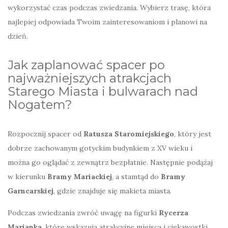
wykorzystać czas podczas zwiedzania. Wybierz trasę, która
najlepiej odpowiada Twoim zainteresowaniom i planowi na
dzień.
Jak zaplanować spacer po
najważniejszych atrakcjach
Starego Miasta i bulwarach nad
Nogatem?
Rozpocznij spacer od
Ratusza Staromiejskiego
, który jest
dobrze zachowanym gotyckim budynkiem z XV wieku i
można go oglądać z zewnątrz bezpłatnie. Następnie podążaj
w kierunku
Bramy Mariackiej
, a stamtąd do
Bramy
Garncarskiej
, gdzie znajduje się makieta miasta.
Podczas zwiedzania zwróć uwagę na figurki
Rycerza
Marianka
, które wskazują atrakcyjne miejsca i ciekawostki.