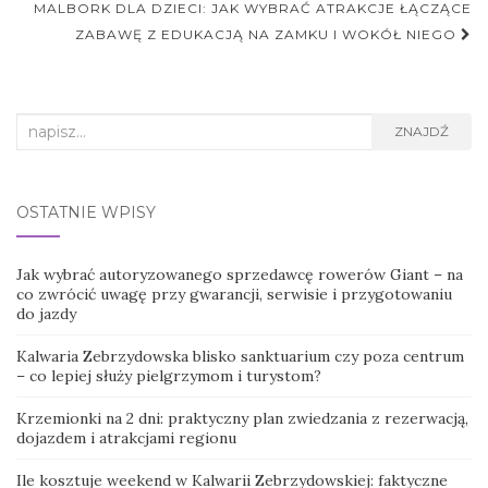
MALBORK DLA DZIECI: JAK WYBRAĆ ATRAKCJE ŁĄCZĄCE
ZABAWĘ Z EDUKACJĄ NA ZAMKU I WOKÓŁ NIEGO
Search
ZNAJDŹ
for:
OSTATNIE WPISY
Jak wybrać autoryzowanego sprzedawcę rowerów Giant – na
co zwrócić uwagę przy gwarancji, serwisie i przygotowaniu
do jazdy
Kalwaria Zebrzydowska blisko sanktuarium czy poza centrum
– co lepiej służy pielgrzymom i turystom?
Krzemionki na 2 dni: praktyczny plan zwiedzania z rezerwacją,
dojazdem i atrakcjami regionu
Ile kosztuje weekend w Kalwarii Zebrzydowskiej: faktyczne