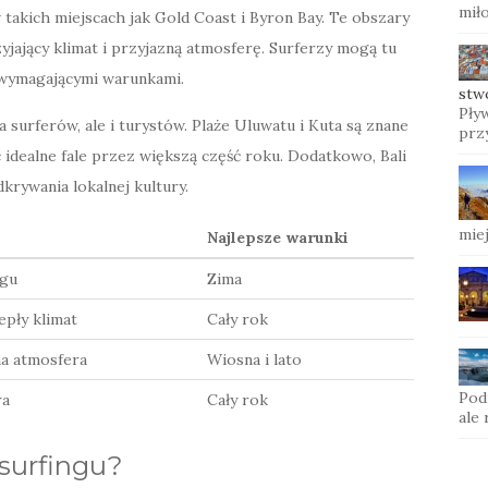
mił
w takich miejscach jak Gold Coast i Byron Bay. Te obszary
rzyjający klimat i przyjazną atmosferę. Surferzy mogą tu
j wymagającymi warunkami.
stw
Pływ
la surferów, ale i turystów. Plaże Uluwatu i Kuta są znane
prz
idealne fale przez większą część roku. Dodatkowo, Bali
rywania lokalnej kultury.
mie
Najlepsze warunki
ngu
Zima
epły klimat
Cały rok
na atmosfera
Wiosna i lato
Pod
ra
Cały rok
ale
surfingu?