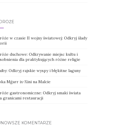
DRÓŻE
óże w czasie II wojny światowej: Odkryj ślady
orii
róże duchowe: Odkrywanie miejsc kultu i
sobnienia dla praktykujących różne religie
iby: Odkryj rajskie wyspy i błękitne laguny
ka Mġarr ix-Xini na Malcie
róże gastronomiczne: Odkryj smaki świata
a granicami restauracji
JNOWSZE KOMENTARZE