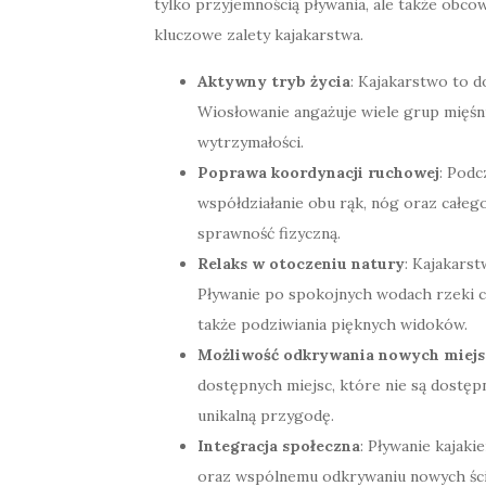
tylko przyjemnością pływania, ale także obc
kluczowe zalety kajakarstwa.
Aktywny tryb życia
: Kajakarstwo to d
Wiosłowanie angażuje wiele grup mięśn
wytrzymałości.
Poprawa koordynacji ruchowej
: Podc
współdziałanie obu rąk, nóg oraz całego
sprawność fizyczną.
Relaks w otoczeniu natury
: Kajakars
Pływanie po spokojnych wodach rzeki czy
także podziwiania pięknych widoków.
Możliwość odkrywania nowych miejs
dostępnych miejsc, które nie są dostępn
unikalną przygodę.
Integracja społeczna
: Pływanie kajaki
oraz wspólnemu odkrywaniu nowych ście