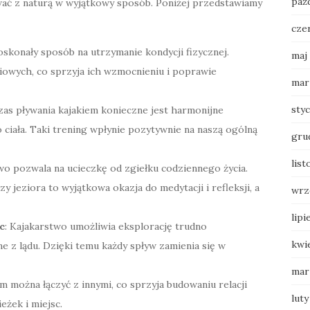
paź
ować z naturą w wyjątkowy sposób. Poniżej przedstawiamy
cze
oskonały sposób na utrzymanie kondycji fizycznej.
maj
iowych, co sprzyja ich wzmocnieniu i poprawie
mar
sty
zas pływania kajakiem konieczne jest harmonijne
 ciała. Taki trening wpłynie pozytywnie na naszą ogólną
gru
list
two pozwala na ucieczkę od zgiełku codziennego życia.
 jeziora to wyjątkowa okazja do medytacji i refleksji, a
wrz
lipi
c
: Kajakarstwo umożliwia eksplorację trudno
kwi
e z lądu. Dzięki temu każdy spływ zamienia się w
mar
em można łączyć z innymi, co sprzyja budowaniu relacji
luty
żek i miejsc.