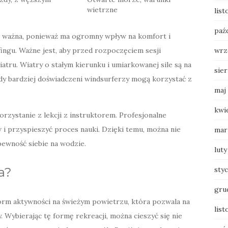
wietrzne
lis
paź
 ważna, ponieważ ma ogromny wpływ na komfort i
ngu. Ważne jest, aby przed rozpoczęciem sesji
wrz
tru. Wiatry o stałym kierunku i umiarkowanej sile są na
sie
gdy bardziej doświadczeni windsurferzy mogą korzystać z
maj
kwi
orzystanie z lekcji z instruktorem. Profesjonalne
 przyspieszyć proces nauki. Dzięki temu, można nie
mar
pewność siebie na wodzie.
luty
a?
sty
gru
form aktywności na świeżym powietrzu, która pozwala na
list
 Wybierając tę formę rekreacji, można cieszyć się nie