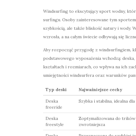
Windsurfing to ekscytujący sport wodny, któr
surfingu. Osoby zainteresowane tym sportem 
szybkością, ale także bliskość natury i wody. 
wzrosła, a na całym świecie odbywają się lic
Aby rozpocząć przygodę z windsurfingiem, k
podstawowego wyposażenia wchodzą: deska, ż
kształtach i rozmiarach, co wpływa na ich za
umiejętności windsurfera oraz warunków panu
Typ deski
Najważniejsze cechy
Deska
Szybka i stabilna, idealna dl
freeride
Deska
Zoptymalizowana do trików 
freestyle
zwrotniejsza
Deska
Przeznaczona do szybkiej j