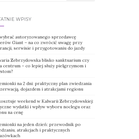
TATNIE WPISY
 wybrać autoryzowanego sprzedawcę
erów Giant – na co zwrócić uwagę przy
ancji, serwisie i przygotowaniu do jazdy
waria Zebrzydowska blisko sanktuarium czy
a centrum – co lepiej służy pielgrzymom i
ystom?
emionki na 2 dni: praktyczny plan zwiedzania
ezerwacją, dojazdem i atrakcjami regionu
 kosztuje weekend w Kalwarii Zebrzydowskiej:
tyczne wydatki i wpływ wyboru noclegu oraz
onu na cenę
emionki na jeden dzień: przewodnik po
dzaniu, atrakcjach i praktycznych
azówkach