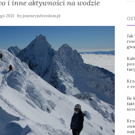
wo i inne aktywności na wodzie
for:
by
ego 2021
journeyisfreedom.pl
OS
Jak
row
gwar
Kal
poz
tur
Krz
z r
Ile
fak
sez
Krz
zwie
wsk