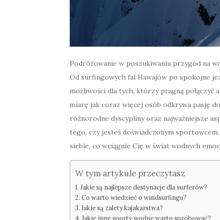
Podróżowanie w poszukiwaniu przygód na wo
Od surfingowych fal Hawajów po spokojne jezi
możliwości dla tych, którzy pragną połączyć
miarę jak coraz więcej osób odkrywa pasję do
różnorodne dyscypliny oraz najważniejsze as
tego, czy jesteś doświadczonym sportowcem, 
siebie, co wciągnie Cię w świat wodnych emocj
W tym artykule przeczytasz
Jakie są najlepsze destynacje dla surferów?
Co warto wiedzieć o windsurfingu?
Jakie są zalety kajakarstwa?
Jakie inne sporty wodne warto spróbować?