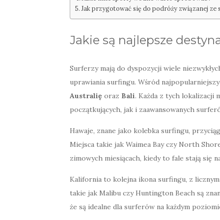
Jak przygotować się do podróży związanej z
Jakie są najlepsze destyn
Surferzy mają do dyspozycji wiele niezwykłyc
uprawiania surfingu. Wśród najpopularniejsz
Australię
oraz
Bali
. Każda z tych lokalizacj
początkujących, jak i zaawansowanych surfer
Hawaje, znane jako kolebka surfingu, przycią
Miejsca takie jak Waimea Bay czy North Shor
zimowych miesiącach, kiedy to fale stają się 
Kalifornia to kolejna ikona surfingu, z liczn
takie jak Malibu czy Huntington Beach są zna
że są idealne dla surferów na każdym poziom