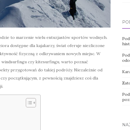
PO
dzie to marzenie wielu entuzjastów sportów wodnych.
Podr
hist
ora dostępne dla kajakarzy, świat oferuje niezliczone
 aktywność fizyczną z odkrywaniem nowych miejsc. W
Pod
odo
 windsurfingu czy kitesurfingu, warto poznać
pekty przygotowań do takiej podróży. Niezależnie od
Kara
czy początkującym, z pewnością znajdziesz coś dla
Zato
i.
Pod
poz
NA