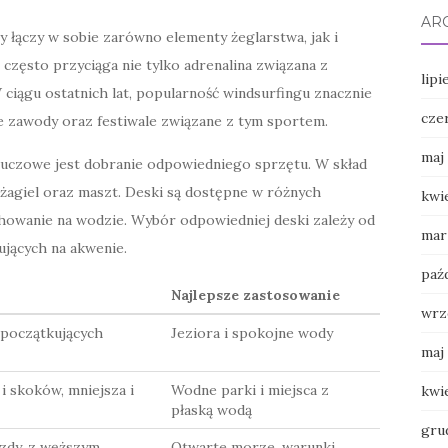
AR
y łączy w sobie zarówno elementy żeglarstwa, jak i
często przyciąga nie tylko adrenalina związana z
lipi
W ciągu ostatnich lat, popularność windsurfingu znacznie
cze
zne zawody oraz festiwale związane z tym sportem.
maj
luczowe jest dobranie odpowiedniego sprzętu. W skład
agiel oraz maszt. Deski są dostępne w różnych
kwi
chowanie na wodzie. Wybór odpowiedniej deski zależy od
mar
jących na akwenie.
paź
Najlepsze zastosowanie
wrz
a początkujących
Jeziora i spokojne wody
maj
i skoków, mniejsza i
Wodne parki i miejsca z
kwi
płaską wodą
gru
azdy, z węższym
Otwarte morze, warunki