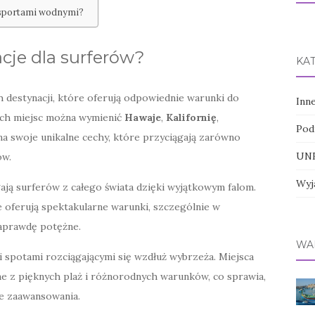
e sportami wodnymi?
acje dla surferów?
KA
h destynacji, które oferują odpowiednie warunki do
Inn
ych miejsc można wymienić
Hawaje
,
Kalifornię
,
Pod
i ma swoje unikalne cechy, które przyciągają zarówno
UNE
ów.
Wyj
gają surferów z całego świata dzięki wyjątkowym falom.
e oferują spektakularne warunki, szczególnie w
naprawdę potężne.
WA
ymi spotami rozciągającymi się wzdłuż wybrzeża. Miejsca
ne z pięknych plaż i różnorodnych warunków, co sprawia,
ie zaawansowania.