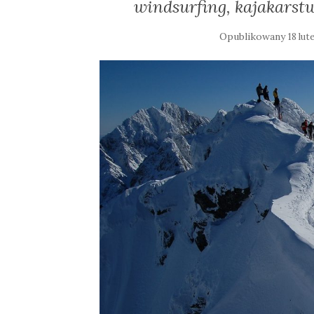
windsurfing, kajakarst
Opublikowany
18 lut