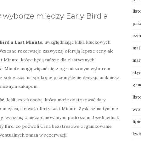
list
 wyborze między Early Bird a
paź
cze
Bird a Last Minute
, uwzględniając kilka kluczowych
maj
Wczesne rezerwacje zazwyczaj oferują lepsze ceny, ale
t Minute, które będą tańsze dla elastycznych
mar
Last Minute mogą wiązać się z ograniczonym wyborem
sty
 sobie czas na spokojne przemyślenie decyzji, unikniesz
gru
anicznym zakupom.
list
ść
. Jeśli jesteś osobą, która może dostosować daty
miejsca, rozważ oferty Last Minute. Zyskasz na tym nie
wrz
cję związaną z niezaplanowanymi podróżami. Jeżeli jednak
lipi
ly Bird, co pozwoli Ci na bezstresowe organizowanie
kwi
wentualnych zmian w rezerwacji.