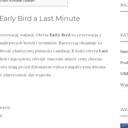
ezonie wysokim i niskim?
NA
arly Bird a Last Minute
ezerwację wakacji. Oferta
Early Bird
to rezerwacja z
KA
ajlepszych hoteli i terminów. Zazwyczaj obejmuje to
wość elastycznej płatności i anulacji. Z kolei oferta
Last
Inn
m i najczęściej oferuje znacznie niższe ceny, chociaż
Pod
często stają przed dylematem wyboru między tymi dwoma
UNE
z elastyczność dat wyjazdu.
Wyj
kietów
WA
u