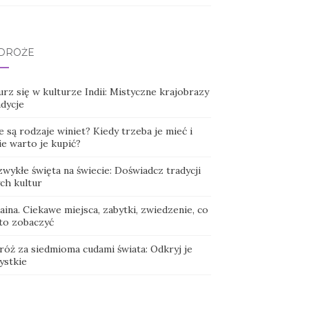
DRÓŻE
rz się w kulturze Indii: Mistyczne krajobrazy
adycje
e są rodzaje winiet? Kiedy trzeba je mieć i
ie warto je kupić?
wykłe święta na świecie: Doświadcz tradycji
ch kultur
ina. Ciekawe miejsca, zabytki, zwiedzenie, co
to zobaczyć
róż za siedmioma cudami świata: Odkryj je
ystkie