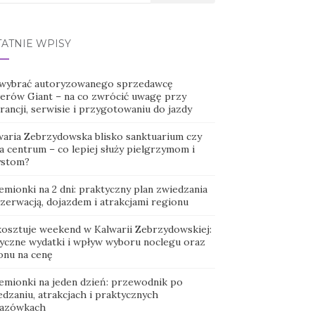
TATNIE WPISY
 wybrać autoryzowanego sprzedawcę
erów Giant – na co zwrócić uwagę przy
ancji, serwisie i przygotowaniu do jazdy
waria Zebrzydowska blisko sanktuarium czy
a centrum – co lepiej służy pielgrzymom i
ystom?
emionki na 2 dni: praktyczny plan zwiedzania
ezerwacją, dojazdem i atrakcjami regionu
 kosztuje weekend w Kalwarii Zebrzydowskiej:
tyczne wydatki i wpływ wyboru noclegu oraz
onu na cenę
emionki na jeden dzień: przewodnik po
dzaniu, atrakcjach i praktycznych
azówkach