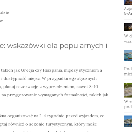
Azj
ździe
któ
ów
W d
ważn
: wskazówki dla popularnych i
Pod
akich jak Grecja czy Hiszpania, między styczniem a
miej
y i dostępność miejsc. W przypadku egzotycznych
ru, planuj rezerwację z wyprzedzeniem, nawet 8-10
 na przygotowanie wymaganych formalności, takich jak
W e
pod
można organizować na 2-4 tygodnie przed wyjazdem, co
iętaj również o sezonie turystycznym, który może