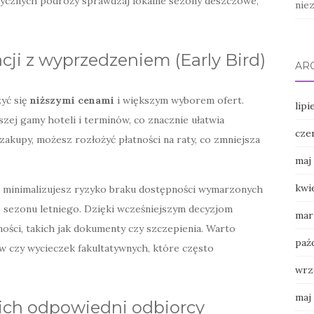
otycznych podróży sprawdzaj lokalne sezony deszczowe,
nie
acji z wyprzedzeniem (Early Bird)
AR
zyć się
niższymi cenami
i większym wyborem ofert.
lipi
szej gamy hoteli i terminów, co znacznie ułatwia
cze
zakupy, możesz rozłożyć płatności na raty, co zmniejsza
maj
kwi
 minimalizujesz ryzyko braku dostępności wymarzonych
e sezonu letniego. Dzięki wcześniejszym decyzjom
mar
ności, takich jak dokumenty czy szczepienia. Warto
paź
w czy wycieczek fakultatywnych, które często
wrz
maj
i ich odpowiedni odbiorcy