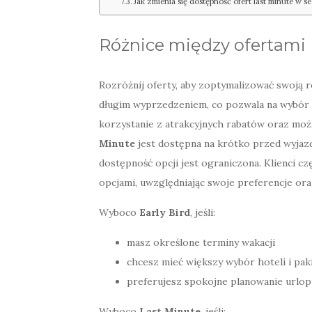
Jak zmienia się dostępność ofert last minute w s
Różnice między ofertami E
Rozróżnij oferty, aby zoptymalizować swoją r
długim wyprzedzeniem, co pozwala na wybór n
korzystanie z atrakcyjnych rabatów oraz możli
Minute
jest dostępna na krótko przed wyjazde
dostępność opcji jest ograniczona. Klienci 
opcjami, uwzględniając swoje preferencje ora
Wyboco
Early Bird
, jeśli:
masz określone terminy wakacji
chcesz mieć większy wybór hoteli i pa
preferujesz spokojne planowanie urlop
Wyboco
Last Minute
, jeśli: