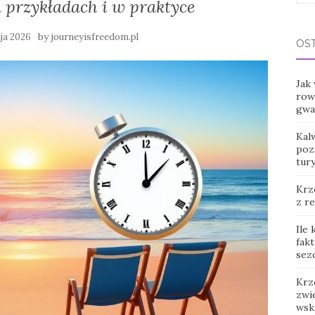
 przykładach i w praktyce
for:
by
ja 2026
journeyisfreedom.pl
OS
Jak
row
gwar
Kal
poz
tur
Krz
z r
Ile
fak
sez
Krz
zwie
wsk