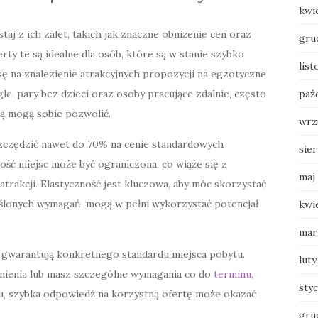
kwi
staj z ich zalet, takich jak znaczne obniżenie cen oraz
gru
rty te są idealne dla osób, które są w stanie szybko
lis
sę na znalezienie atrakcyjnych propozycji na egzotyczne
gle, pary bez dzieci oraz osoby pracujące zdalnie, często
paź
órą mogą sobie pozwolić.
wrz
zczędzić nawet do 70% na cenie standardowych
sie
ość miejsc może być ograniczona, co wiąże się z
maj
rakcji. Elastyczność jest kluczowa, aby móc skorzystać
kreślonych wymagań, mogą w pełni wykorzystać potencjał
kwi
mar
e gwarantują konkretnego standardu miejsca pobytu.
luty
dnienia lub masz szczególne wymagania co do
terminu,
sty
elu, szybka odpowiedź na korzystną ofertę może okazać
gru