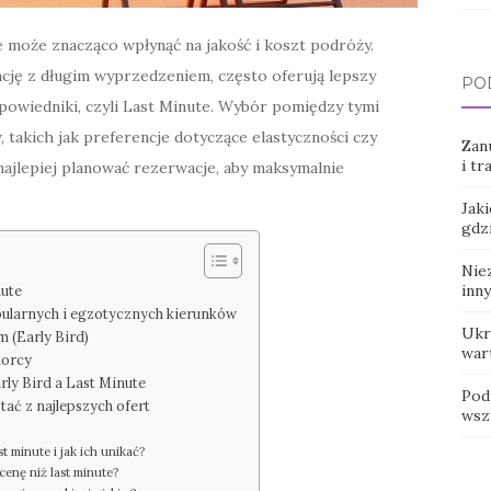
może znacząco wpłynąć na jakość i koszt podróży.
ację z długim wyprzedzeniem, często oferują lepszy
PO
dpowiedniki, czyli Last Minute. Wybór pomiędzy tymi
 takich jak preferencje dotyczące elastyczności czy
Zanu
i tr
 najlepiej planować rezerwacje, aby maksymalnie
Jaki
gdz
Niez
inny
nute
ularnych i egzotycznych kierunków
Ukra
 (Early Bird)
war
iorcy
ly Bird a Last Minute
Pod
tać z najlepszych ofert
wsz
t minute i jak ich unikać?
cenę niż last minute?