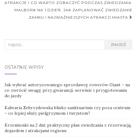
postu
ATRAKCJE I CO WARTO ZOBACZYĆ PODCZAS ZWIEDZANIA
MALBORK NA 1 DZIEŃ: JAK ZAPLANOWAĆ ZWIEDZANIE
ZAMKU I NAJWAŻNIEJSZYCH ATRAKCJI MIASTA
Search
ZNAJDŹ
for:
OSTATNIE WPISY
Jak wybrać autoryzowanego sprzedawcę rowerów Giant – na
co zwrócić uwagę przy gwarancji, serwisie i przygotowaniu
do jazdy
Kalwaria Zebrzydowska blisko sanktuarium czy poza centrum
– co lepiej służy pielgrzymom i turystom?
Krzemionki na 2 dni: praktyczny plan zwiedzania z rezerwacją,
dojazdem i atrakcjami regionu