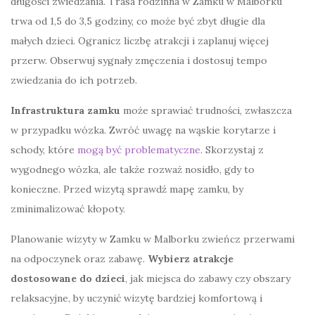
długości zwiedzania. Trasa rodzinna w Zamku w Malborku
trwa od 1,5 do 3,5 godziny, co może być zbyt długie dla
małych dzieci. Ogranicz liczbę atrakcji i zaplanuj więcej
przerw. Obserwuj sygnały zmęczenia i dostosuj tempo
zwiedzania do ich potrzeb.
Infrastruktura zamku
może sprawiać trudności, zwłaszcza
w przypadku wózka. Zwróć uwagę na wąskie korytarze i
schody, które
mogą być problematyczne
. Skorzystaj z
wygodnego wózka, ale także rozważ nosidło, gdy to
konieczne. Przed wizytą sprawdź mapę zamku, by
zminimalizować kłopoty.
Planowanie wizyty w Zamku w Malborku zwieńcz przerwami
na odpoczynek oraz zabawę.
Wybierz atrakcje
dostosowane do dzieci
, jak miejsca do zabawy czy obszary
relaksacyjne, by uczynić wizytę bardziej komfortową i