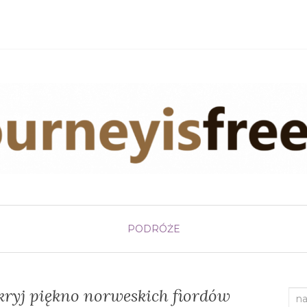
PODRÓŻE
kryj piękno norweskich fiordów
Sea