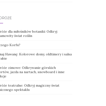
DRÓŻE
róże dla miłośników botaniki: Odkryj
amowity świat roślin
czego Korfu?
naj Hawanę: Kolorowe domy, oldtimery i salsa
Kubie
róże zimowe: Odkrywanie górskich
rtów, jazda na nartach, snowboard i inne
kcje
róże teatralne: Odkryj magiczny świat
nicznego spektaklu