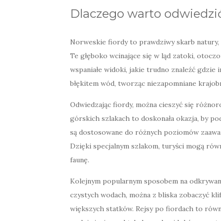
Dlaczego warto odwiedzić
Norweskie fiordy to prawdziwy skarb natury, 
Te głęboko wcinające się w ląd zatoki, otocz
wspaniałe widoki, jakie trudno znaleźć gdzie i
błękitem wód, tworząc niezapomniane krajobr
Odwiedzając fiordy, można cieszyć się różn
górskich szlakach to doskonała okazja, by p
są dostosowane do różnych poziomów zaawanso
Dzięki specjalnym szlakom, turyści mogą rów
faunę.
Kolejnym popularnym sposobem na odkrywani
czystych wodach, można z bliska zobaczyć klif
większych statków. Rejsy po fiordach to rów