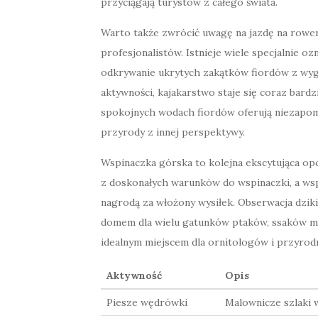
przyciągają turystów z całego świata.
Warto także zwrócić uwagę na jazdę na rower
profesjonalistów. Istnieje wiele specjalnie 
odkrywanie ukrytych zakątków fiordów z wygo
aktywności, kajakarstwo staje się coraz bard
spokojnych wodach fiordów oferują niezapom
przyrody z innej perspektywy.
Wspinaczka górska to kolejna ekscytująca opc
z doskonałych warunków do wspinaczki, a ws
nagrodą za włożony wysiłek. Obserwacja dziki
domem dla wielu gatunków ptaków, ssaków mor
idealnym miejscem dla ornitologów i przyrod
Aktywność
Opis
Piesze wędrówki
Malownicze szlaki 