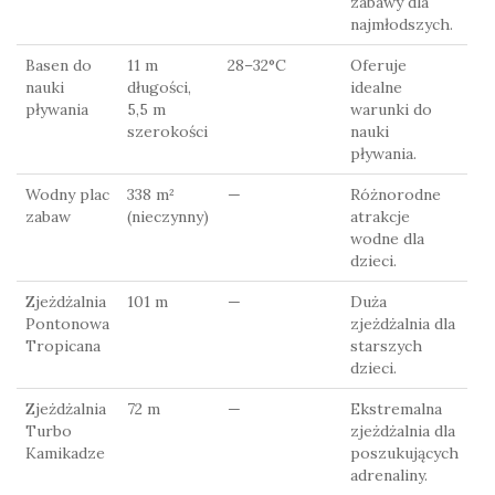
zabawy dla
najmłodszych.
Basen do
11 m
28–32°C
Oferuje
nauki
długości,
idealne
pływania
5,5 m
warunki do
szerokości
nauki
pływania.
Wodny plac
338 m²
—
Różnorodne
zabaw
(nieczynny)
atrakcje
wodne dla
dzieci.
Zjeżdżalnia
101 m
—
Duża
Pontonowa
zjeżdżalnia dla
Tropicana
starszych
dzieci.
Zjeżdżalnia
72 m
—
Ekstremalna
Turbo
zjeżdżalnia dla
Kamikadze
poszukujących
adrenaliny.