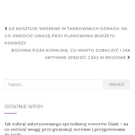
Nawigacja
ILE KOSZTUJE WEEKEND W TARNOWSKICH GÓRACH: NA
postu
CO ZWRÓCIĆ UWAGĘ PRZY PLANOWANIU BUDŻETU
PODRÓŻY
BOCHNIA POZA KOPALNIĄ: CO WARTO ZOBACZYĆ I JAK
AKTYWNIE SPĘDZIĆ CZAS W REGIONIE
Search
ZNAJDŹ
for:
OSTATNIE WPISY
Jak wybrać autoryzowanego sprzedawcę rowerów Giant – na
co zwrócić uwagę przy gwarancji, serwisie i przygotowaniu
do jazdy