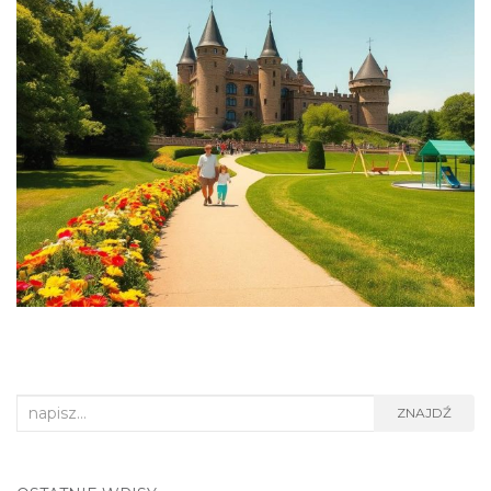
Search
ZNAJDŹ
for: