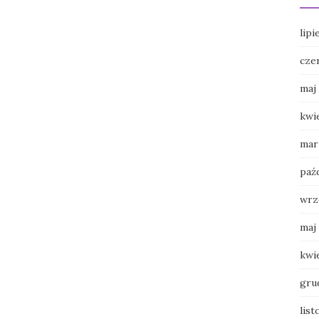
lipi
cze
maj
kwi
mar
paź
wrz
maj
kwi
gru
lis