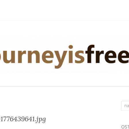
Sea
for:
1776439641.jpg
OS