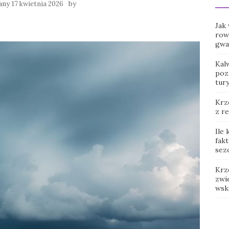
any
by
17 kwietnia 2026
Jak
row
gwar
Kal
poz
tur
Krz
z r
Ile
fak
sez
Krz
zwie
wsk