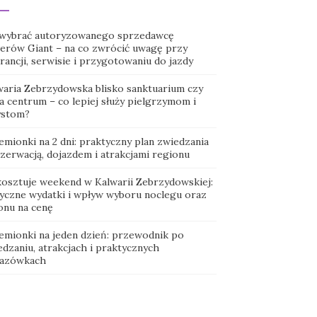
 wybrać autoryzowanego sprzedawcę
erów Giant – na co zwrócić uwagę przy
ancji, serwisie i przygotowaniu do jazdy
waria Zebrzydowska blisko sanktuarium czy
a centrum – co lepiej służy pielgrzymom i
ystom?
emionki na 2 dni: praktyczny plan zwiedzania
ezerwacją, dojazdem i atrakcjami regionu
 kosztuje weekend w Kalwarii Zebrzydowskiej:
tyczne wydatki i wpływ wyboru noclegu oraz
onu na cenę
emionki na jeden dzień: przewodnik po
dzaniu, atrakcjach i praktycznych
azówkach