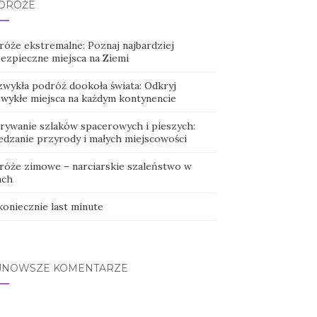
DRÓŻE
róże ekstremalne: Poznaj najbardziej
bezpieczne miejsca na Ziemi
zwykła podróż dookoła świata: Odkryj
zwykłe miejsca na każdym kontynencie
rywanie szlaków spacerowych i pieszych:
edzanie przyrody i małych miejscowości
róże zimowe – narciarskie szaleństwo w
ach
koniecznie last minute
JNOWSZE KOMENTARZE