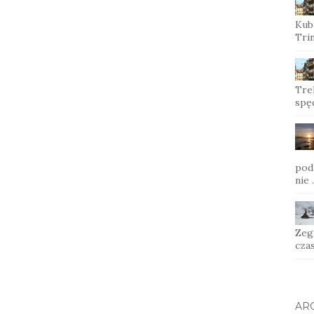
Kub
Trin
Tre
spęd
pod
nie
Zega
cza
AR