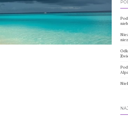
PO
Pod
nie
Nie
nie
Odk
Zwi
Pod
Alp
Nie
NA