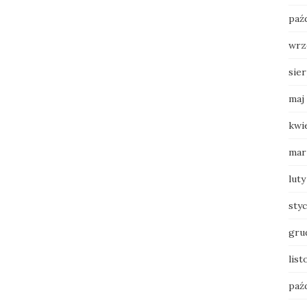
paź
wrz
sie
maj
kwi
mar
luty
sty
gru
list
paź