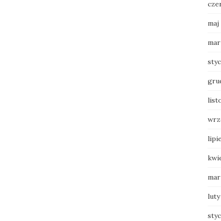
cze
maj
mar
sty
gru
list
wrz
lipi
kwi
mar
luty
sty