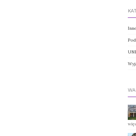
KA
Inn
Pod
UNE
Wyj
WA
wię