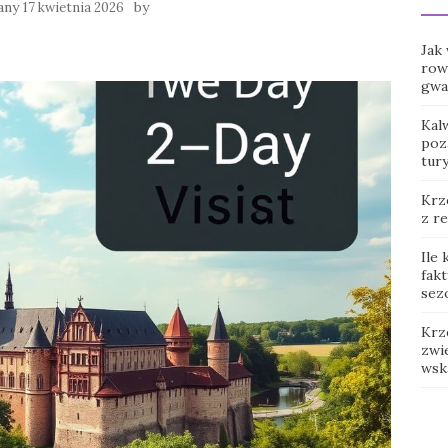
any
by
17 kwietnia 2026
Jak
row
gwar
Kal
poz
tur
Krz
z r
Ile
fak
sez
Krz
zwie
wsk