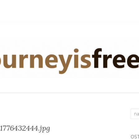
Sea
for:
1776432444.jpg
OS