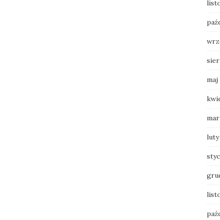
lis
paź
wrz
sie
maj
kwi
mar
luty
sty
gru
list
paź