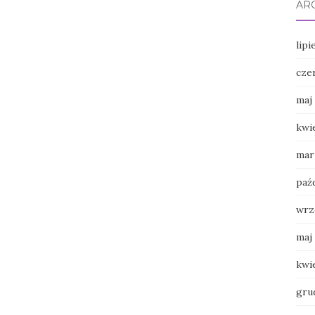
AR
lipi
cze
maj
kwi
mar
paź
wrz
maj
kwi
gru