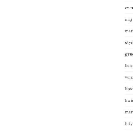
cze
maj
mar
sty
gru
list
wrz
lipi
kwi
mar
luty