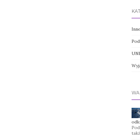
KA
Inn
Pod
UNE
Wyj
WA
odkr
Pod
tak