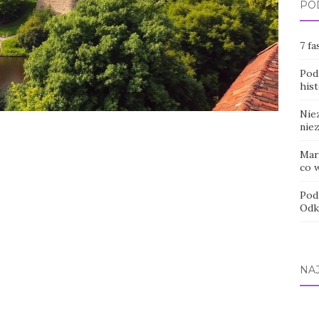
PO
7 fa
Podr
hist
Nie
nie
Marr
co 
Pod
Odk
NA