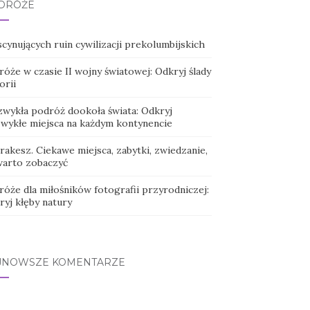
DRÓŻE
scynujących ruin cywilizacji prekolumbijskich
óże w czasie II wojny światowej: Odkryj ślady
orii
zwykła podróż dookoła świata: Odkryj
zwykłe miejsca na każdym kontynencie
akesz. Ciekawe miejsca, zabytki, zwiedzanie,
warto zobaczyć
róże dla miłośników fotografii przyrodniczej:
ryj kłęby natury
JNOWSZE KOMENTARZE