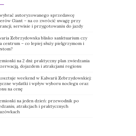
 wybrać autoryzowanego sprzedawcę
erów Giant – na co zwrócić uwagę przy
ancji, serwisie i przygotowaniu do jazdy
waria Zebrzydowska blisko sanktuarium czy
a centrum – co lepiej służy pielgrzymom i
ystom?
emionki na 2 dni: praktyczny plan zwiedzania
ezerwacją, dojazdem i atrakcjami regionu
 kosztuje weekend w Kalwarii Zebrzydowskiej:
tyczne wydatki i wpływ wyboru noclegu oraz
onu na cenę
emionki na jeden dzień: przewodnik po
dzaniu, atrakcjach i praktycznych
azówkach