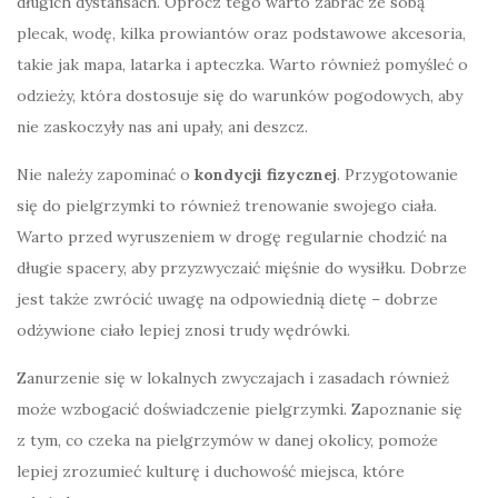
długich dystansach. Oprócz tego warto zabrać ze sobą
plecak, wodę, kilka prowiantów oraz podstawowe akcesoria,
takie jak mapa, latarka i apteczka. Warto również pomyśleć o
odzieży, która dostosuje się do warunków pogodowych, aby
nie zaskoczyły nas ani upały, ani deszcz.
Nie należy zapominać o
kondycji fizycznej
. Przygotowanie
się do pielgrzymki to również trenowanie swojego ciała.
Warto przed wyruszeniem w drogę regularnie chodzić na
długie spacery, aby przyzwyczaić mięśnie do wysiłku. Dobrze
jest także zwrócić uwagę na odpowiednią dietę – dobrze
odżywione ciało lepiej znosi trudy wędrówki.
Zanurzenie się w lokalnych zwyczajach i zasadach również
może wzbogacić doświadczenie pielgrzymki. Zapoznanie się
z tym, co czeka na pielgrzymów w danej okolicy, pomoże
lepiej zrozumieć kulturę i duchowość miejsca, które