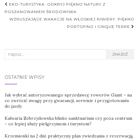
Nawigacja
EKO-TURYSTYKA: ODKRYJ PIĘKNO NATURY Z
postu
POSZANOWANIEM ŚRODOWISKA
WZRUSZAJĄCE WAKACJE NA WŁOSKIEJ RIWIERY: PIĘKNO
PORTOFINO I CINQUE TERRE
Search
ZNAJDŹ
for:
OSTATNIE WPISY
Jak wybrać autoryzowanego sprzedawcę rowerów Giant – na
co zwrócić uwagę przy gwarancji, serwisie i przygotowaniu
do jazdy
Kalwaria Zebrzydowska blisko sanktuarium czy poza centrum
– co lepiej służy pielgrzymom i turystom?
Krzemionki na 2 dni: praktyczny plan zwiedzania z rezerwacją,