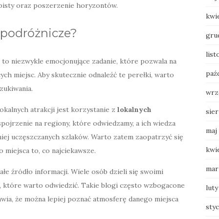
bisty oraz poszerzenie horyzontów.
kwi
 podróżnicze?
gru
lis
to niezwykle emocjonujące zadanie, które pozwala na
paź
ych miejsc. Aby skutecznie odnaleźć te perełki, warto
zukiwania.
wrz
kalnych atrakcji jest korzystanie z
lokalnych
sie
 spojrzenie na regiony, które odwiedzamy, a ich wiedza
maj
iej uczęszczanych szlaków. Warto zatem zaopatrzyć się
kwi
miejsca to, co najciekawsze.
mar
e źródło informacji. Wiele osób dzieli się swoimi
, które warto odwiedzić. Takie blogi często wzbogacone
luty
awia, że można lepiej poznać atmosferę danego miejsca
sty