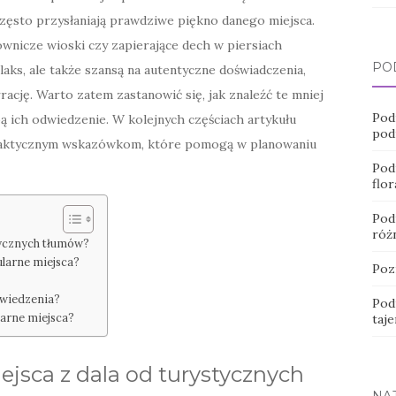
często przysłaniają prawdziwe piękno danego miejsca.
wnicze wioski czy zapierające dech w piersiach
PO
elaks, ale także szansą na autentyczne doświadczenia,
cję. Warto zatem zastanowić się, jak znaleźć te mniej
Pod
obą ich odwiedzenie. W kolejnych częściach artykułu
pod
raktycznym wskazówkom, które pomogą w planowaniu
Pod
flor
Pod
róż
stycznych tłumów?
ularne miejsca?
Poz
dwiedzenia?
Pod
larne miejsca?
taje
iejsca z dala od turystycznych