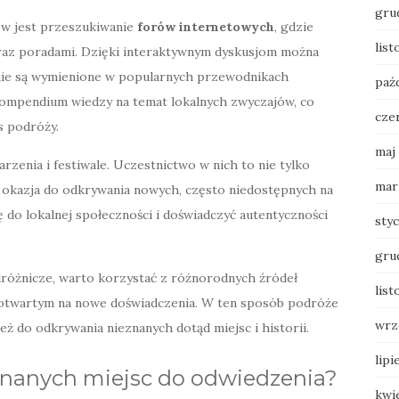
gru
ów jest przeszukiwanie
forów internetowych
, gdzie
list
raz poradami. Dzięki interaktywnym dyskusjom można
e nie są wymienione w popularnych przewodnikach
paź
 kompendium wiedzy na temat lokalnych zwyczajów, co
cze
s podróży.
maj
zenia i festiwale. Uczestnictwo w nich to nie tylko
mar
e okazja do odkrywania nowych, często niedostępnych na
ę do lokalnej społeczności i doświadczyć autentyczności
sty
gru
różnicze, warto korzystać z różnorodnych źródeł
list
ć otwartym na nowe doświadczenia. W ten sposób podróże
wrz
nież do odkrywania nieznanych dotąd miejsc i historii.
lipi
 znanych miejsc do odwiedzenia?
kwi