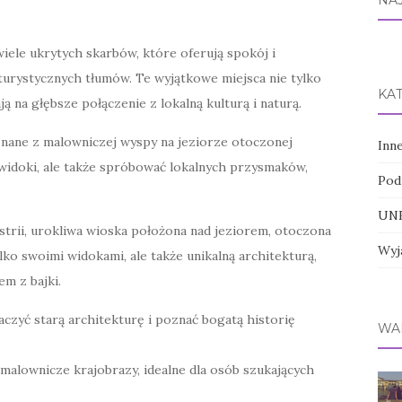
NA
wiele ukrytych skarbów, które oferują spokój i
 turystycznych tłumów. Te wyjątkowe miejsca nie tylko
KA
 na głębsze połączenie z lokalną kulturą i naturą.
znane z malowniczej wyspy na jeziorze otoczonej
Inn
 widoki, ale także spróbować lokalnych przysmaków,
Pod
UNE
trii, urokliwa wioska położona nad jeziorem, otoczona
Wyj
lko swoimi widokami, ale także unikalną architekturą,
m z bajki.
aczyć starą architekturę i poznać bogatą historię
WA
 malownicze krajobrazy, idealne dla osób szukających