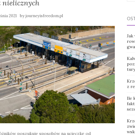
 nielicznych
for:
by
śnia 2021
journeyisfreedom.pl
OS
Jak
row
gwar
Kal
poz
tur
Krz
z r
Ile
fak
sez
Krz
zwie
wsk
różników poszukuje sposobów na ucieczkę od