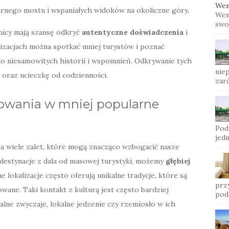
Wen
arnego mostu i wspaniałych widoków na okoliczne góry.
Wen
swoj
żnicy mają szansę odkryć
autentyczne doświadczenia
i
alizacjach można spotkać mniej turystów i poznać
o niesamowitych historii i wspomnień. Odkrywanie tych
nie
 oraz ucieczkę od codzienności.
zar
óżowania w mniej popularne
Pod
jed
a wiele zalet, które mogą znacząco wzbogacić nasze
 destynacje z dala od masowej turystyki, możemy
głębiej
ne lokalizacje często oferują unikalne tradycje, które są
prz
wane. Taki kontakt z kulturą jest często bardziej
pod
lne zwyczaje, lokalne jedzenie czy rzemiosło w ich