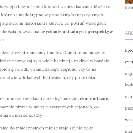
 łatwiej o bezpośredni kontakt z mieszkańcami. Może to
któ
 które są niedostępne w popularnych turystycznych
 się swoimi historiami i kulturą, co potrafi wzbogacić
ludnością pozwala na
uzyskanie unikalnych perspektyw
AR
ca.
lipi
lizacji, często unikamy tłumów. Dzięki temu możemy
które zazwyczaj są o wiele bardziej urokliwe w bardziej
cze
ić się na odkrywaniu danego regionu, czy to na
maj
nictwie w lokalnych festiwalach, czy po prostu
kwi
mar
za utartymi szlakami może być bardziej
ekonomiczne
.
znacznie niższe w mniej turystycznych rejonach, co
paź
nia za niższe koszty.
wrz
nie do mniej znanych miejsc staje się nie tylko
maj