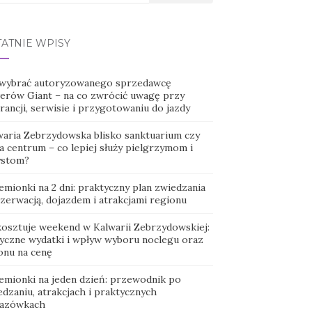
TATNIE WPISY
 wybrać autoryzowanego sprzedawcę
erów Giant – na co zwrócić uwagę przy
ancji, serwisie i przygotowaniu do jazdy
waria Zebrzydowska blisko sanktuarium czy
a centrum – co lepiej służy pielgrzymom i
ystom?
emionki na 2 dni: praktyczny plan zwiedzania
ezerwacją, dojazdem i atrakcjami regionu
 kosztuje weekend w Kalwarii Zebrzydowskiej:
tyczne wydatki i wpływ wyboru noclegu oraz
onu na cenę
emionki na jeden dzień: przewodnik po
dzaniu, atrakcjach i praktycznych
azówkach