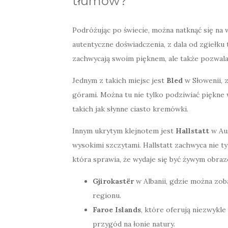
tłumów?
Podróżując po świecie, można natknąć się na 
autentyczne doświadczenia, z dala od zgiełku
zachwycają swoim pięknem, ale także pozwalają
Jednym z takich miejsc jest
Bled
w Słowenii, 
górami. Można tu nie tylko podziwiać piękne
takich jak słynne ciasto kremówki.
Innym ukrytym klejnotem jest
Hallstatt
w Aus
wysokimi szczytami. Hallstatt zachwyca nie ty
która sprawia, że wydaje się być żywym obraze
Gjirokastër
w Albanii, gdzie można zob
regionu.
Faroe Islands
, które oferują niezwykle
przygód na łonie natury.