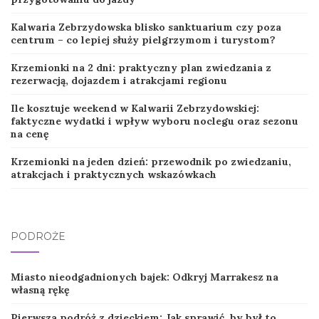
Kalwaria Zebrzydowska blisko sanktuarium czy poza
centrum – co lepiej służy pielgrzymom i turystom?
Krzemionki na 2 dni: praktyczny plan zwiedzania z
rezerwacją, dojazdem i atrakcjami regionu
Ile kosztuje weekend w Kalwarii Zebrzydowskiej:
faktyczne wydatki i wpływ wyboru noclegu oraz sezonu
na cenę
Krzemionki na jeden dzień: przewodnik po zwiedzaniu,
atrakcjach i praktycznych wskazówkach
PODRÓŻE
Miasto nieodgadnionych bajek: Odkryj Marrakesz na
własną rękę
Pierwsza podróż z dzieckiem: Jak sprawić, by był to