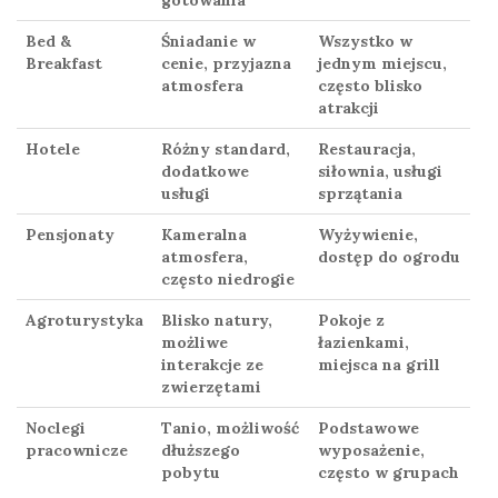
gotowania
Bed &
Śniadanie w
Wszystko w
Breakfast
cenie, przyjazna
jednym miejscu,
atmosfera
często blisko
atrakcji
Hotele
Różny standard,
Restauracja,
dodatkowe
siłownia, usługi
usługi
sprzątania
Pensjonaty
Kameralna
Wyżywienie,
atmosfera,
dostęp do ogrodu
często niedrogie
Agroturystyka
Blisko natury,
Pokoje z
możliwe
łazienkami,
interakcje ze
miejsca na grill
zwierzętami
Noclegi
Tanio, możliwość
Podstawowe
pracownicze
dłuższego
wyposażenie,
pobytu
często w grupach