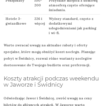
Pensjonaty
100-
Przytulne miejsca z domową
200
atmosferą często oferujące
śniadania.
Hotele 3-
226 i
Wyższy standard, często z
gwiazdkowe
więcej
dodatkowymi
udogodnieniami jak parking
i wi-fi.
Warto zwracać uwagę na aktualne rabaty i oferty
specjalne, które mogą obniżyć
koszt noclegu
. Planując
pobyt w Świdnicy, rozważ różne warianty noclegów
dostosowane do Twojego budżetu oraz preferencji.
Koszty atrakcji podczas weekendu
w Jaworze i Świdnicy
Odwiedzając Jawor i Świdnicę, zwróć uwagę na
ceny
biletów
do głównych atrakcji. W Jaworze warto