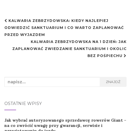
Nawigacja
KALWARIA ZEBRZYDOWSKA: KIEDY NAJLEPIEJ
postu
ODWIEDZIĆ SANKTUARIUM I CO WARTO ZAPLANOWAĆ
PRZED WYJAZDEM
KALWARIA ZEBRZYDOWSKA NA 1 DZIEŃ: JAK
ZAPLANOWAĆ ZWIEDZANIE SANKTUARIUM I OKOLIC
BEZ POŚPIECHU
Search
ZNAJDŹ
for:
OSTATNIE WPISY
Jak wybrać autoryzowanego sprzedawcę rowerów Giant –
na co zwrócić uwagę przy gwarancji, serwisie i
przygotowaniu do jazdy