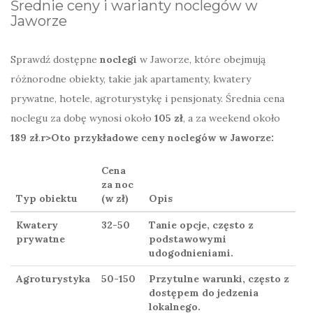
Średnie ceny i warianty noclegów w
Jaworze
Sprawdź dostępne
noclegi
w Jaworze, które obejmują
różnorodne obiekty, takie jak apartamenty, kwatery
prywatne, hotele, agroturystykę i pensjonaty. Średnia cena
noclegu za dobę wynosi około
105 zł
, a za weekend około
189 zł
.
r>Oto przykładowe ceny noclegów w Jaworze:
Cena
za noc
Typ obiektu
(w zł)
Opis
Kwatery
32-50
Tanie opcje, często z
prywatne
podstawowymi
udogodnieniami.
Agroturystyka
50-150
Przytulne warunki, często z
dostępem do jedzenia
lokalnego.