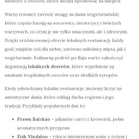
niektóre z owoców, które można spróbować na miejscu.
Warto również zwrócić uwagę na dania wegetariańskie,
które często bazują na soczewicy, ciecierzycy i świeżych
warzywach, co czyni je nie tylko smacznymi, ale i zdrowymi.
Dzięki zróżnicowanej ofercie lokalnych restauracji, każdy
gość znajdzie coś dla siebie, zarówno miłośnicy mięsa, jak i
wegetarianie. Kulinarną podróż po Raju warto zakończyć
degustacją
lokalnych deserów
, które wypełnione są
smakami tropikalnych owoców oraz słodkich syropów.
Kiedy odwiedzamy lokalne restauracje, możemy liczyć na
autentyczne dania, które oddają ducha regionu i jego
tradycji. Przykłady popularnych dań to:
Prawn Balchão
– pikantne curry z krewetek, pełne
aromatycznych przypraw.
Fish Vindaloo
– ryba w intensywnym sosie z octem i